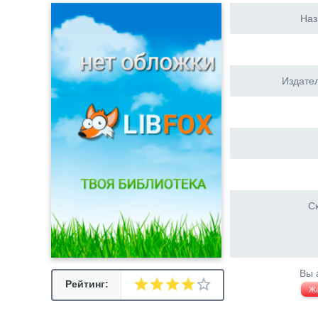
Наз
Издател
Ск
Вы 
Рейтинг:
Ж