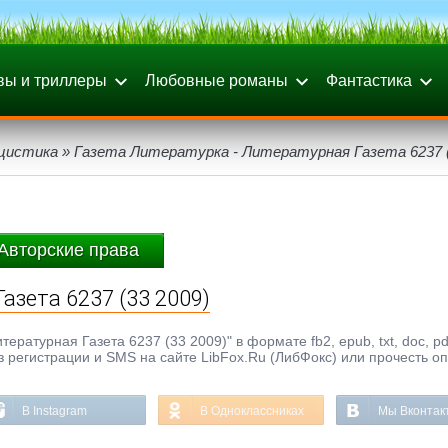
вы и триллеры
Любовные романы
Фантастика
цистика
» Газета Литературка - Литературная Газета 6237 (
Авторские права
азета 6237 (33 2009)
ературная Газета 6237 (33 2009)" в формате fb2, epub, txt, doc, pd
з регистрации и SMS на сайте LibFox.Ru (ЛибФокс) или прочесть о
В Instagram
В Одноклассниках
Мы Вконтак