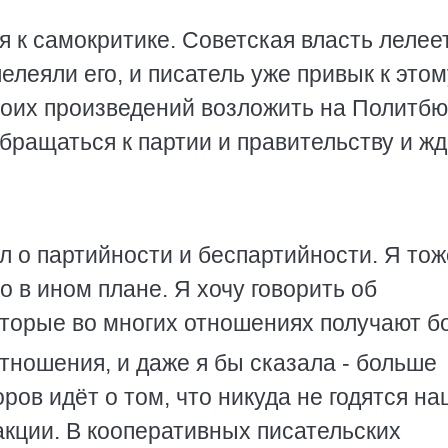
я к самокритике. Советская власть лелее
лелеяли его, и писатель уже привык к этом
воих произведений возложить на Политбю
ращаться к партии и правительству и жд
л о партийности и беспартийности. Я тож
ко в ином плане. Я хочу говорить об
оторые во многих отношениях получают 
тношения, и даже я бы сказала - больше
ров идёт о том, что никуда не годятся н
акции. В кооперативных писательских