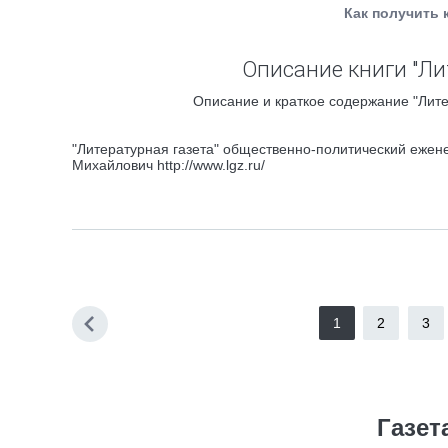
Как получить 
Описание книги "Лит
Описание и краткое содержание "Лите
"Литературная газета" общественно-политический ежен
Михайлович http://www.lgz.ru/
1
2
3
Газет