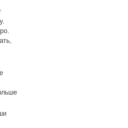
т
у.
ро.
ать,
е
больше
аши