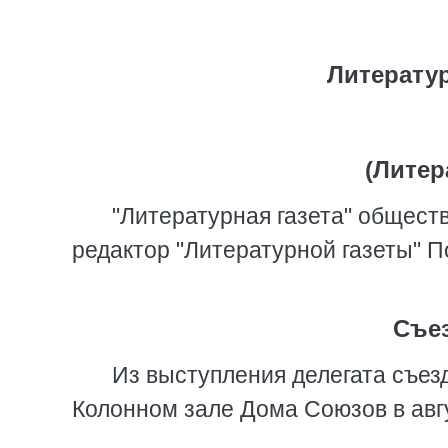
Литератур
(Литер
"Литературная газета" общест
редактор "Литературной газеты" П
Съез
Из выступления делегата съе
Колонном зале Дома Союзов в авгу