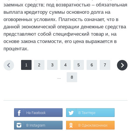
заемных средств; под возвратностью – обязательная
выплата кредитору суммы основного долга на
оговоренных условиях. Платность означает, что в
данной экономической операции денежные средства
представляют собой специфический товар и, на
основе закона стоимости, его цена выражается в
процентах.
1
2
3
4
5
6
7
...
8
На Facebook
В Твиттере
В Instagram
В Одноклассниках