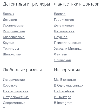
Детективы и триллеры
Фантастика и фэнтези
Боевик
Боевая
Детектив
Героическая
Иронические
Детективная
Исторические
Космическая
Классические
Научная
Крутые
Психологическая
Триллеры
Ужасы и Мистика
Шпионские
Фэнтези
Эпическая
Любовные романы
Информация
Исторические
Мы Вконтакте
Короткие
В Одноклассниках
Фантастические
На Facebook
Остросюжетные
В Твиттере
Современные
В Instagram