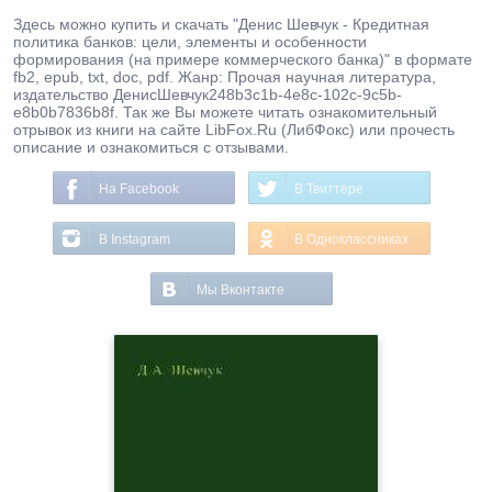
Здесь можно купить и скачать "Денис Шевчук - Кредитная
политика банков: цели, элементы и особенности
формирования (на примере коммерческого банка)" в формате
fb2, epub, txt, doc, pdf. Жанр: Прочая научная литература,
издательство ДенисШевчук248b3c1b-4e8c-102c-9c5b-
e8b0b7836b8f. Так же Вы можете читать ознакомительный
отрывок из книги на сайте LibFox.Ru (ЛибФокс) или прочесть
описание и ознакомиться с отзывами.
На Facebook
В Твиттере
В Instagram
В Одноклассниках
Мы Вконтакте