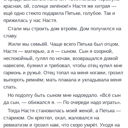
красная, ой, солнце зелёное!» Настя же хитрая —
ещё одно стекло подарила Петьке, голубое. Так и
прижилась у нас Настя.
Стали мы строить дом втроём. Дом получился на
славу.
Жили мы семьёй. Чаще всего Петька был отцом,
Настя — матерью, а я — сыном. Сын я озорной,
неспокойный, гулял по ночам, возвращался домой
навеселе, буянил и требовал, чтобы отец купил мне
гармонь и ружьё. Отец топал на меня ногами, грозил
выпороть ремнём; мать плакала и укладывала меня
спать.
Но подолгу быть сыном мне надоедало. «Всё сын
да сын, — обижался я. — По очереди надо играть».
Тогда Настя становилась моей женой, а Петька —
стариком. Он кряхтел, охал, жаловался на
ревматизм и грозил нам, что скоро умрёт. Уходя на