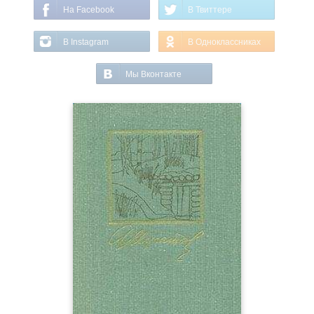
На Facebook
В Твиттере
В Instagram
В Одноклассниках
Мы Вконтакте