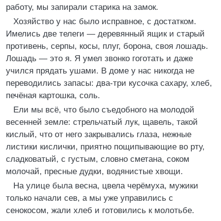
работу, мы запирали старика на замок.
Хозяйство у нас было исправное, с достатком.
Имелись две телеги — деревянный ящик и старый
противень, серпы, косы, плуг, борона, своя лошадь.
Лошадь — это я. Я умел звонко гоготать и даже
учился прядать ушами. В доме у нас никогда не
переводились запасы: два-три кусочка сахару, хлеб,
печёная картошка, соль.
Ели мы всё, что было съедобного на молодой
весенней земле: стрельчатый лук, щавель, такой
кислый, что от него закрывались глаза, нежные
листики кислички, приятно пощипывающие во рту,
сладковатый, с густым, словно сметана, соком
молочай, пресные дудки, водянистые хвощи.
На улице была весна, цвела черёмуха, мужики
только начали сев, а мы уже управились с
сенокосом, жали хлеб и готовились к молотьбе.