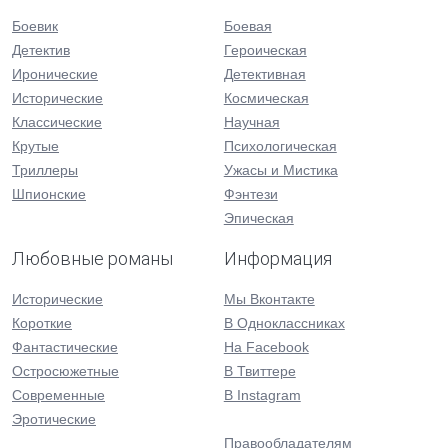
Боевик
Боевая
Детектив
Героическая
Иронические
Детективная
Исторические
Космическая
Классические
Научная
Крутые
Психологическая
Триллеры
Ужасы и Мистика
Шпионские
Фэнтези
Эпическая
Любовные романы
Информация
Исторические
Мы Вконтакте
Короткие
В Одноклассниках
Фантастические
На Facebook
Остросюжетные
В Твиттере
Современные
В Instagram
Эротические
Правообладателям