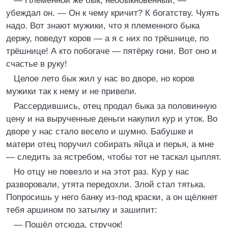
— Племенной же бык, необыкновенный, —
убеждал он. — Он к чему кричит? К богатству. Чуять
надо. Вот знают мужики, что я племенного быка
держу, поведут коров — а я с них по трёшнице, по
трёшнице! А кто побогаче — пятёрку гони. Вот оно и
счастье в руку!
Целое лето бык жил у нас во дворе, но коров
мужики так к нему и не привели.
Рассердившись, отец продал быка за половинную
цену и на вырученные деньги накупил кур и уток. Во
дворе у нас стало весело и шумно. Бабушке и
матери отец поручил собирать яйца и перья, а мне
— следить за ястребом, чтобы тот не таскал цыплят.
Но отцу не повезло и на этот раз. Кур у нас
разворовали, утята передохли. Злой стал тятька.
Попросишь у него банку из-под краски, а он щёлкнет
тебя аршином по затылку и зашипит:
— Пошёл отсюда, стручок!