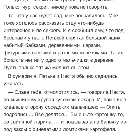
Только, чур, секрет, никому пока не говорить.
То, что у нас будет сад, мне понравилось. Мне
тоже хотелось рассказать отцу что-нибудь
интересное и по секрету. И я сообщил ему, что под
брёвнами у нас с Петькой спрятан большой ящик,
набитый бабками, деревянными шарами,
фигурными палками и разными железяками. Таких
богатств нет ни у одного мальчишки в деревне.
Пусть только тятька молчит об этом.
В сумерки я, Петька и Настя обычно садились
ужинать.
— Слава тебе, отмолотились, — говорила Настя,
по-мышиному хрупая кусочком сахара. И, помолчав,
кивала в сторону соседских мальчишек: — Опять
подрались… Всё делятся… Вы ешьте картошку-то,
со свининой жарила, — и показывала на баночку из-
под ваксы с синеватыми ломтиками картофеля.