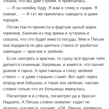
Узнала, что мы дом строим, и примчалась.
— Я за хозяйку буду. Я вам и спеку и сварю. Я
ловкая… — И тут же принялась наводить в доме
порядок.
Потом Настя принесла в фартуке целый ворох
черепков, баночек из-под крема и гуталина и
сказала, что это будет вместо посуды. Мне и Петьке
она подарила по два цветных стекла от разбитых
лампадок — красное и зелёное.
Если смотреть в красное, то сразу всё кругом тебя
делается огненным, багровым, и кажется, что пахнет
дымом и гарью. А приставишь к глазу зелёное
стекло — и даже страшно станет. Вот идёт через
огород моя бабушка, и такая она зелёная, чахлая,
словно только что из больницы вернулась.
Посмотрел я в стёкла, посмотрел да и бросил.
Надоело. А Петька словно охмелел: ходит по
огороду, шатается, хохочет: «Ой, Лёнька, черёмуха