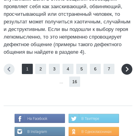
проявляет себя как заискивающий, обвиняющий,
просчитывающий или отстраненный человек, то
результат может получиться хаотичным, случайным
и деструктивным. Если вы подошли к выбору героя
легкомысленно, то это непременно спровоцирует
дефектное общение (примеры такого дефектного
общения вы найдете в разделе 4).
1
2
3
4
5
6
7
...
16
На Facebook
В Твиттере
В Instagram
В Одноклассниках