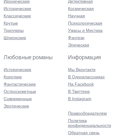
Иронические
Детективная
Исторические
Космическая
Классические
Научная
Крутые
Психологическая
Триллеры
Ужасы и Мистика
Шпионские
Фэнтези
Эпическая
Любовные романы
Информация
Исторические
Мы Вконтакте
Короткие
В Одноклассниках
Фантастические
На Facebook
Остросюжетные
В Твиттере
Современные
В Instagram
Эротические
Правообладателям
Политика
конфиденциальности
Обратная связь