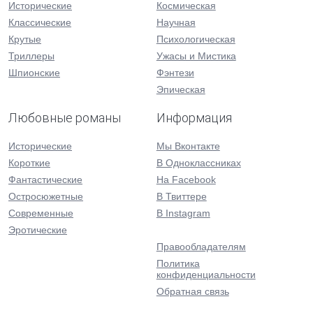
Исторические
Космическая
Классические
Научная
Крутые
Психологическая
Триллеры
Ужасы и Мистика
Шпионские
Фэнтези
Эпическая
Любовные романы
Информация
Исторические
Мы Вконтакте
Короткие
В Одноклассниках
Фантастические
На Facebook
Остросюжетные
В Твиттере
Современные
В Instagram
Эротические
Правообладателям
Политика
конфиденциальности
Обратная связь