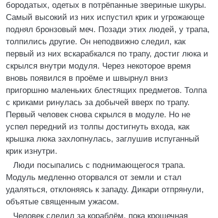
бородатых, одетых в потрёпанные звериные шкуры.
Самый высокий из них испустил крик и угрожающе
поднял бронзовый меч. Позади этих людей, у трапа,
толпились другие. Он неподвижно следил, как
первый из них вскарабкался по трапу, достиг люка и
скрылся внутри модуля. Через некоторое время
вновь появился в проёме и швырнул вниз
пригоршню маленьких блестящих предметов. Толпа
с криками ринулась за добычей вверх по трапу.
Первый человек снова скрылся в модуле. Но не
успел передний из толпы достигнуть входа, как
крышка люка захлопнулась, заглушив испуганный
крик изнутри.
Люди посыпались с поднимающегося трапа.
Модуль медленно оторвался от земли и стал
удаляться, отклоняясь к западу. Дикари отпрянули,
объятые священным ужасом.
Человек следил за кораблём, пока крошечная