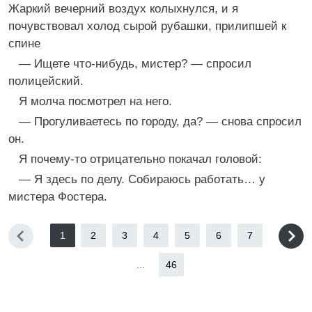
Жаркий вечерний воздух колыхнулся, и я
почувствовал холод сырой рубашки, прилипшей к
спине
— Ищете что-нибудь, мистер? — спросил
полицейский.
Я молча посмотрел на него.
— Прогуливаетесь по городу, да? — снова спросил
он.
Я почему-то отрицательно покачал головой:
— Я здесь по делу. Собираюсь работать… у
мистера Фостера.
1
2
3
4
5
6
7
...
46