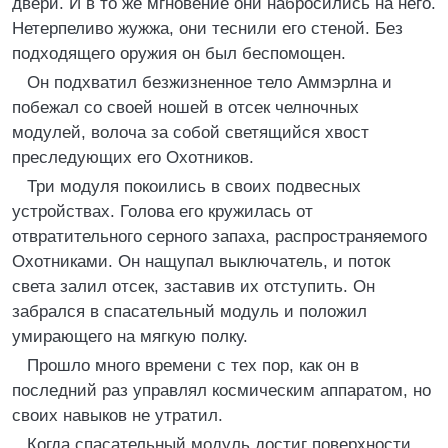
двери. И в то же мгновение они набросились на него.
Нетерпеливо жужжа, они теснили его стеной. Без
подходящего оружия он был беспомощен.
Он подхватил безжизненное тело Аммэрлна и
побежал со своей ношей в отсек челночных
модулей, волоча за собой светящийся хвост
преследующих его Охотников.
Три модуля покоились в своих подвесных
устройствах. Голова его кружилась от
отвратительного серного запаха, распространяемого
Охотниками. Он нащупал выключатель, и поток
света залил отсек, заставив их отступить. Он
забрался в спасательный модуль и положил
умирающего на мягкую полку.
Прошло много времени с тех пор, как он в
последний раз управлял космическим аппаратом, но
своих навыков не утратил.
Когда спасательный модуль достиг поверхности