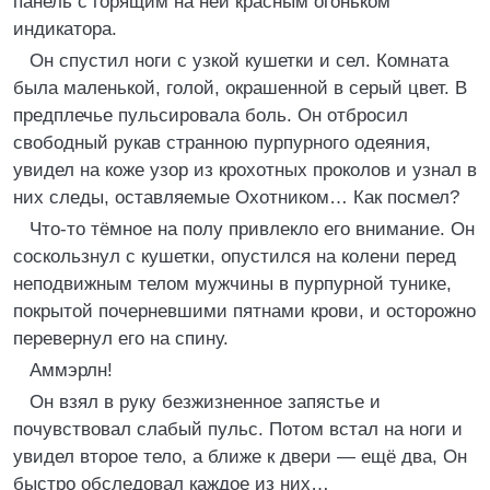
панель с горящим на ней красным огоньком
индикатора.
Он спустил ноги с узкой кушетки и сел. Комната
была маленькой, голой, окрашенной в серый цвет. В
предплечье пульсировала боль. Он отбросил
свободный рукав странною пурпурного одеяния,
увидел на коже узор из крохотных проколов и узнал в
них следы, оставляемые Охотником… Как посмел?
Что-то тёмное на полу привлекло его внимание. Он
соскользнул с кушетки, опустился на колени перед
неподвижным телом мужчины в пурпурной тунике,
покрытой почерневшими пятнами крови, и осторожно
перевернул его на спину.
Аммэрлн!
Он взял в руку безжизненное запястье и
почувствовал слабый пульс. Потом встал на ноги и
увидел второе тело, а ближе к двери — ещё два, Он
быстро обследовал каждое из них…