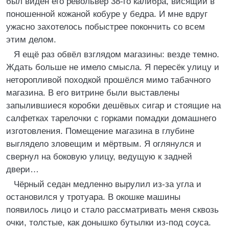
был виден его револьвер 38-го калибра, висящий в
поношенной кожаной кобуре у бедра. И мне вдруг
ужасно захотелось побыстрее покончить со всем
этим делом.
Я ещё раз обвёл взглядом магазины: везде темно.
Ждать больше не имело смысла. Я пересёк улицу и
неторопливой походкой прошёлся мимо табачного
магазина. В его витрине были выставлены
запылившиеся коробки дешёвых сигар и стоящие на
салфетках тарелочки с горками помадки домашнего
изготовления. Помещение магазина в глубине
выглядело зловещим и мёртвым. Я оглянулся и
свернул на боковую улицу, ведущую к задней
двери…
Чёрный седан медленно вырулил из-за угла и
остановился у тротуара. В окошке машины
появилось лицо и стало рассматривать меня сквозь
очки, толстые, как донышко бутылки из-под соуса.