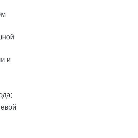
ем
шной
ии и
ода;
иевой