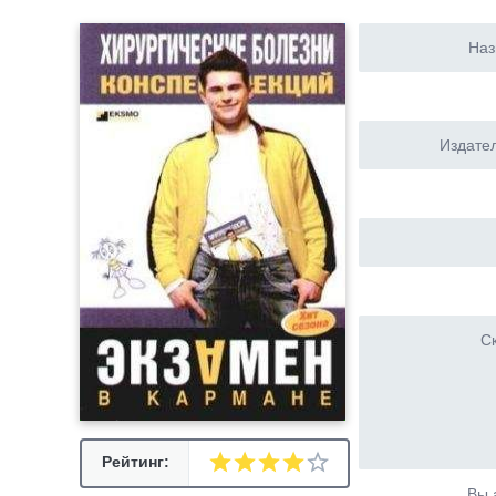
Наз
Издател
Ск
Рейтинг:
Вы 