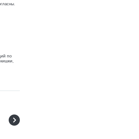
огласны.
ций по
 кишки,