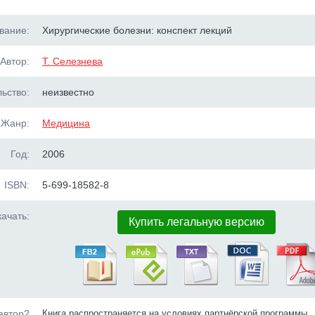
вание:
Хирургические болезни: конспект лекций
Автор:
Т. Селезнева
ьство:
неизвестно
Жанр:
Медицина
Год:
2006
ISBN:
5-699-18582-8
ачать:
Купить легальную версию
автор?
Книга распространяется на условиях партнёрской программы.