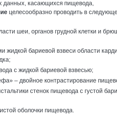
 данных, касающихся пищевода,
ние
целесообразно проводить в следующ
ласти шеи, органов грудной клетки и брю
ами жидкой бариевой взвеси области кард
дка;
вода с жидкой бариевой взвесью;
ефа» – двойное контрастирование пищев
истальтики стенок пищевода с густой бар
истой оболочки пищевода.