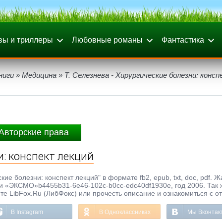
вы и триллеры
Любовные романы
Фантастика
ниги
»
Медицина
» Т. Селезнева - Хирургические болезни: конс
Авторские права
и: конспект лекций
кие болезни: конспект лекций" в формате fb2, epub, txt, doc, pdf. Ж
ки «ЭКСМО»b4455b31-6e46-102c-b0cc-edc40df1930e, год 2006. Так 
те LibFox.Ru (ЛибФокс) или прочесть описание и ознакомиться с о
В Instagram
В Одноклассниках
Мы Вконтак