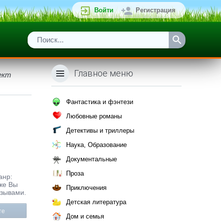
Войти
Регистрация
Главное меню
пект
Фантастика и фэнтези
Любовные романы
Детективы и триллеры
Наука, Образование
Документальные
Проза
анр:
же Вы
Приключения
тзывами.
Детская литература
те
Дом и семья