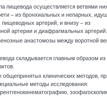
ла пищевода осуществляется ветвями ни
рети – из бронхиальных и непарных, иду
 пищеводных артерий, и внизу – из
чной артерии и диафрагмальных артерий
венозные анастомозы между воротной ве
евода складывается главным образом из
актов.
е общепринятых клинических методов, пр
пециальные методы исследования:
 рентгенокинематографию, эзофагоскопи