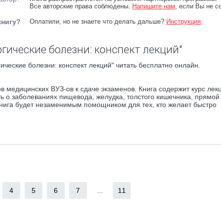
Все авторские права соблюдены.
Напишите нам
, если Вы не с
книгу?
Оплатили, но не знаете что делать дальше?
Инструкция
.
гические болезни: конспект лекций"
ические болезни: конспект лекций" читать бесплатно онлайн.
в медицинских ВУЗ-ов к сдаче экзаменов. Книга содержит курс лек
ь о заболеваниях пищевода, желудка, толстого кишечника, прямой
Книга будет незаменимым помощником для тех, кто желает быстро
4
5
6
7
...
11