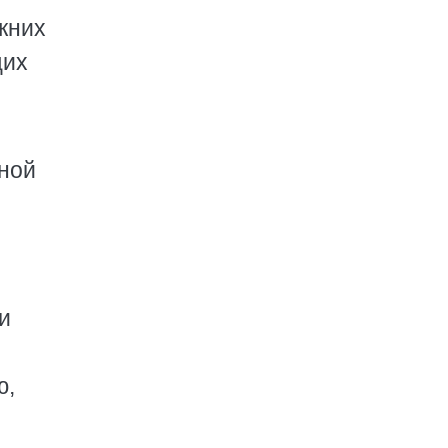
жних
щих
.
ной
и
ю,