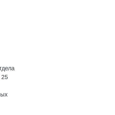
отдела
 25
вых