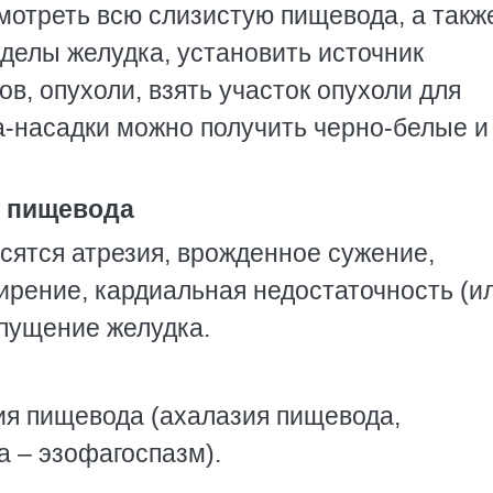
отреть всю слизистую пищевода, а такж
делы желудка, установить источник
в, опухоли, взять участок опухоли для
-насадки можно получить черно-белые и
й пищевода
осятся атрезия, врожденное сужение,
рение, кардиальная недостаточность (и
опущение желудка.
ия пищевода (ахалазия пищевода,
а – эзофагоспазм).