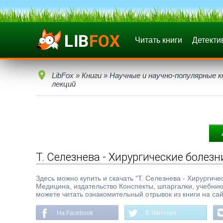
Читать книги
Детекти
LibFox
»
Книги
»
Научные и научно-популярные к
лекций
Т. Селезнева - Хирургические болезн
Здесь можно купить и скачать "Т. Селезнева - Хирургичес
Медицина, издательство Конспекты, шпаргалки, учебни
можете читать ознакомительный отрывок из книги на сай
На Facebook
В Твиттере