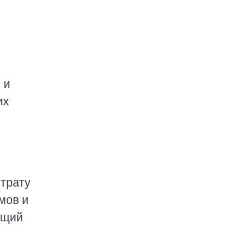
 и
их
трату
мов и
бщий