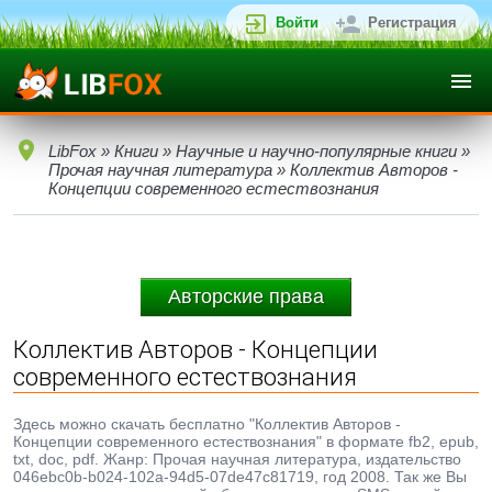
Войти
Регистрация
LibFox
»
Книги
»
Научные и научно-популярные книги
»
Прочая научная литература
» Коллектив Авторов -
Концепции современного естествознания
Авторские права
Коллектив Авторов - Концепции
современного естествознания
Здесь можно скачать бесплатно "Коллектив Авторов -
Концепции современного естествознания" в формате fb2, epub,
txt, doc, pdf. Жанр: Прочая научная литература, издательство
046ebc0b-b024-102a-94d5-07de47c81719, год 2008. Так же Вы