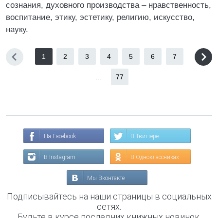
сознания, духовного производства – нравственность,
воспитание, этику, эстетику, религию, искусство,
науку.
1
2
3
4
5
6
7
...
77
На Facebook
В Твиттере
В Instagram
В Одноклассниках
Мы Вконтакте
Подписывайтесь на наши страницы в социальных
сетях.
Будьте в курсе последних книжных новинок,