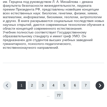
им. Герцена под руководством Л. А. Михайлова – декана
факультета безопасности жизнедеятельности, лауреата
премии Президента РФ, представлены новейшие концепции
всех естественных наук: биологии, генетики, физики, химии,
математики, информатики, биохимии, геологии, антропологии
и других. В книге раскрываются социальные последствия новых
научных открытий, даются современные технологии обучения в
области концепций современного естествознания.
Учебник полностью соответствует Государственному
образовательному стандарту и имеет гриф УМО. Он
предназначен для студентов высших учебных заведений
гуманитарного, психолого-педагогического,
естественнонаучного направлений.
1
2
3
4
5
6
7
...
77