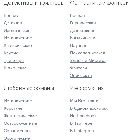
Детективы и триллеры
Фантастика и фэнтези
Боевик
Боевая
Детектив
Героическая
Иронические
Детективная
Исторические
Космическая
Классические
Научная
Крутые
Психологическая
Триллеры
Ужасы и Мистика
Шпионские
Фэнтези
Эпическая
Любовные романы
Информация
Исторические
Мы Вконтакте
Короткие
В Одноклассниках
Фантастические
На Facebook
Остросюжетные
В Твиттере
Современные
В Instagram
Эротические