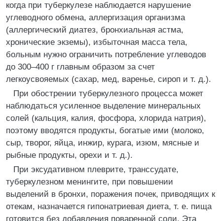
когда при туберкулезе наблюдается нарушение
углеводного обмена, аллергизация организма
(аллергический диатез, бронхиальная астма,
хронические экземы), избыточная масса тела,
больным нужно ограничить потребление углеводов
до 300–400 г главным образом за счет
легкоусвояемых (сахар, мед, варенье, сироп и т. д.).
При обострении туберкулезного процесса может
наблюдаться усиленное выделение минеральных
солей (кальция, калия, фосфора, хлорида натрия),
поэтому вводятся продукты, богатые ими (молоко,
сыр, творог, яйца, инжир, курага, изюм, мясные и
рыбные продукты, орехи и т. д.).
При эксудативном плеврите, транссудате,
туберкулезном менингите, при повышении
выделений в бронхи, поражения почек, приводящих к
отекам, назначается гипонатриевая диета, т. е. пища
готовится без добавления поваренной соли. Эта