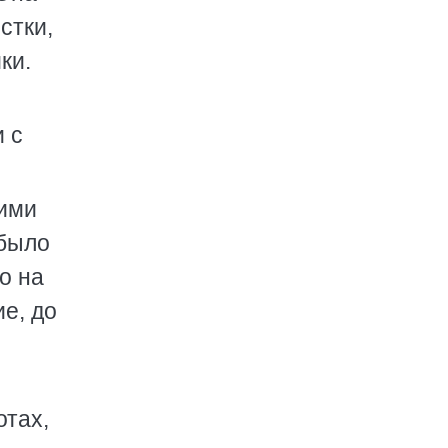
стки,
ки.
и с
тими
 было
о на
е, до
отах,