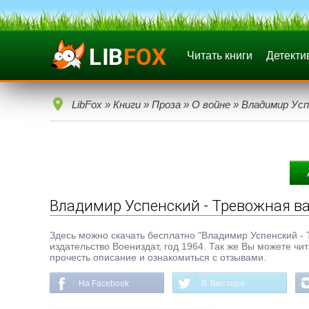
Читать книги
Детекти
LibFox
»
Книги
»
Проза
»
О войне
» Владимир Усп
Владимир Успенский - Тревожная в
Здесь можно скачать бесплатно "Владимир Успенский - Тр
издательство Воениздат, год 1964. Так же Вы можете чи
прочесть описание и ознакомиться с отзывами.
На Facebook
В Твиттере