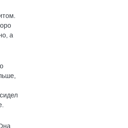
итом.
коро
но, а
Но
льше,
 сидел
е.
 Она