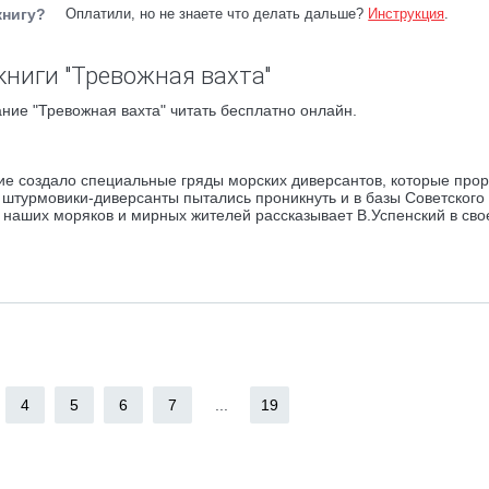
книгу?
Оплатили, но не знаете что делать дальше?
Инструкция
.
книги "Тревожная вахта"
ние "Тревожная вахта" читать бесплатно онлайн.
ие создало специальные гряды морских диверсантов, которые про
 штурмовики-диверсанты пытались проникнуть и в базы Советского
е наших моряков и мирных жителей рассказывает В.Успенский в сво
4
5
6
7
...
19