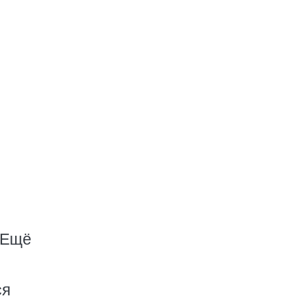
 Ещё
ся