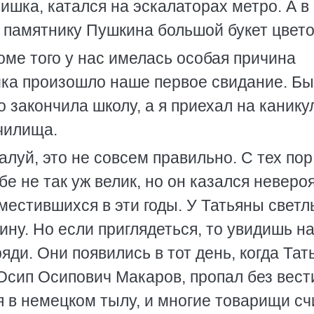
шка, катался на эскалаторах метро. А в
 памятнику Пушкина большой букет цвето
оме того у нас имелась особая причина
ника произошло наше первое свидание. Б
то закончила школу, а я приехал на канику
чилища.
луй, это не совсем правильно. С тех пор
бе не так уж велик, но он казался неверо
местившихся в эти годы. У Татьяны свет
ину. Но если приглядеться, то увидишь н
яди. Они появились в тот день, когда Тат
Осип Осипович Макаров, пропал без вести
я в немецком тылу, и многие товарищи с