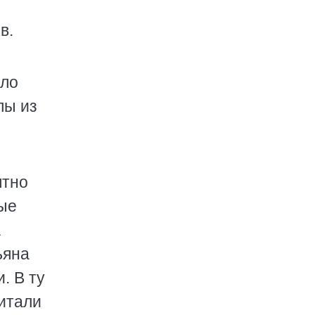
в.
ыло
лы из
ятно
лые
а
ьяна
. В ту
читали