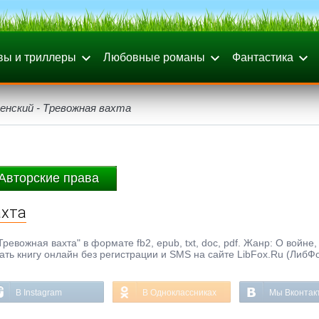
вы и триллеры
Любовные романы
Фантастика
енский - Тревожная вахта
Авторские права
ахта
евожная вахта" в формате fb2, epub, txt, doc, pdf. Жанр: О войне,
тать книгу онлайн без регистрации и SMS на сайте LibFox.Ru (ЛибФ
В Instagram
В Одноклассниках
Мы Вконтак