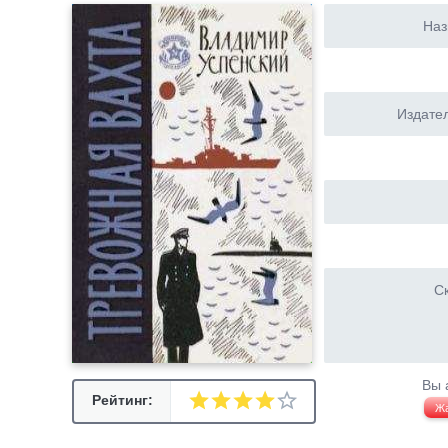
Наз
Издател
Ск
Вы 
Рейтинг:
Ж