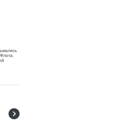
рывались
 Флота.
ей