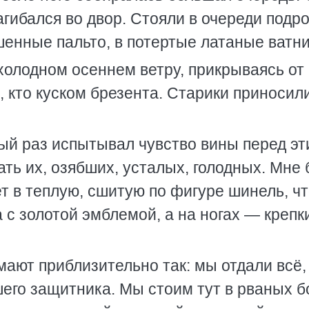
загибался во двор. Стояли в очереди подро
енные пальто, в потертые латаные ватни
холодном осеннем ветру, прикрываясь от
, кто куском брезента. Старики приносил
ый раз испытывал чувство вины перед э
ть их, озябших, усталых, голодных. Мне
ет в теплую, сшитую по фигуре шинель, чт
 с золотой эмблемой, а на ногах — крепки
мают приблизительно так: мы отдали всё,
шего защитника. Мы стоим тут в рваных б