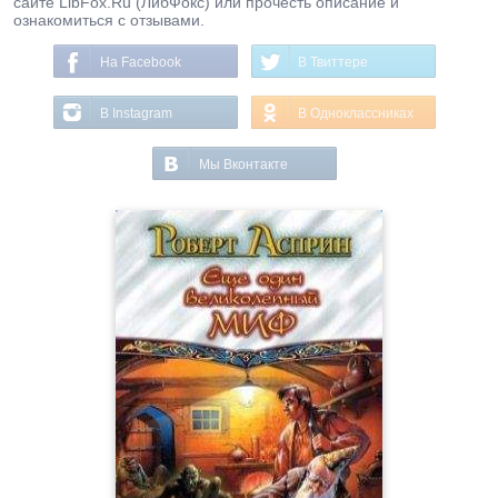
сайте LibFox.Ru (ЛибФокс) или прочесть описание и
ознакомиться с отзывами.
На Facebook
В Твиттере
В Instagram
В Одноклассниках
Мы Вконтакте