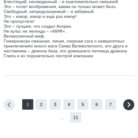
Блестящий, неожиданный – и ошеломительно смешной.
Это – полет воображения, каким он только может быть.
Свободный, непредсказуемый – и забавный.
Это – юмор, юмор и еще раз юмор!
Не пропустите!
Это – лучшее, что создал Асприн.
Не культ, не легенда – «МИФ».
Великолепный миф.
Гомерически смешная, лихая, озорная сага о невероятных
приключениях юного мага Скива Великолепного, его друга и
наставника – демона Ааза, его домашнего питомца дракона
Глипа и их поразительно пестрой компании.
1
2
3
4
5
6
7
...
11