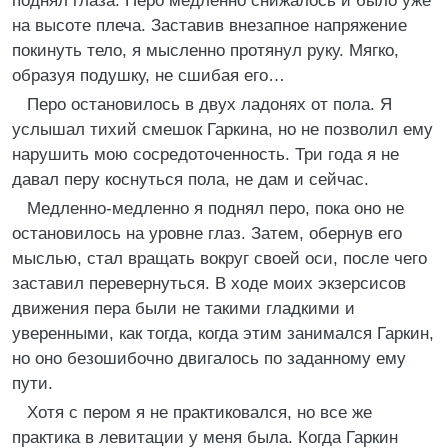
поднял глаза. Перо медленно снижалось и было уже
на высоте плеча. Заставив внезапное напряжение
покинуть тело, я мысленно протянул руку. Мягко,
образуя подушку, не сшибая его…
Перо остановилось в двух ладонях от пола. Я
услышал тихий смешок Гаркина, но не позволил ему
нарушить мою сосредоточенность. Три года я не
давал перу коснуться пола, не дам и сейчас.
Медленно-медленно я поднял перо, пока оно не
остановилось на уровне глаз. Затем, обернув его
мыслью, стал вращать вокруг своей оси, после чего
заставил перевернуться. В ходе моих экзерсисов
движения пера были не такими гладкими и
уверенными, как тогда, когда этим занимался Гаркин,
но оно безошибочно двигалось по заданному ему
пути.
Хотя с пером я не практиковался, но все же
практика в левитации у меня была. Когда Гаркин