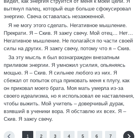
видел, как энергия струится от меня к моей цели. Я
вытянул палец, который еще больше сфокусировал
энергию. Свеча оставалась незажженной.
Я не могу этого сделать. Негативное мышление.
Прекрати. Я – Скив. Я зажгу свечу. Мой отец… Нет…
Негативное мышление. Не полагайся по части своей
силы на других. Я зажгу свечу, потому что я – Скив.
За эту мысль я был вознагражден внезапным
приливом энергии. Я умножил усилия, опьяняясь
мощью. Я – Скив. Я сильнее любого из них. Я
сбежал от попыток отца приковать меня к плугу, как
он приковал моего брата. Моя мать умерла из-за
своего идеализма, но я использовал ее наставления,
чтобы выжить. Мой учитель – доверчивый дурак,
взявший в ученики вора. Я обставлю их всех. Я –
Скив. Я зажгу свечу.
1
2
3
4
5
6
7