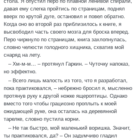
стола. Я опустил перо по плавной ленивой спирали,
давая ему слегка пройтись по страницам, поднял
вверх по крутой дуге, остановил и повел обратно.
Когда оно во второй раз приблизилось к книге, я
высвободил часть своего мозга для броска вперед.
Перо чиркнуло по страницам, книга захлопнулась,
словно челюсти голодного хищника, схватив мой
снаряд на лету.
– Хм-м-м… – протянул Гаркин. – Чуточку напоказ,
но эффектно.
– Всего лишь малость из того, что я разработал,
пока практиковался, – небрежно бросил я, мысленно
протянув руку к другой ножке ящероптицы. Однако
вместо того чтобы грациозно проплыть к моей
ожидающей руке, она осталась на деревянной
тарелке, словно пустила корни.
– Не так быстро, мой маленький воришка. Значит,
ты практиковался, да? – Он задумчиво гладил