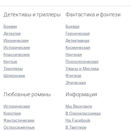
Детективы и триллеры
Фантастика и фэнтези
Боевик
Боевая
Детектив
Героическая
Иронические
Детективная
Исторические
Космическая
Классические
Научная
Крутые
Психологическая
Триллеры
Ужасы и Мистика
Шпионские
Фэнтези
Эпическая
Любовные романы
Информация
Исторические
Мы Вконтакте
Короткие
В Одноклассниках
Фантастические
На Facebook
Остросюжетные
В Твиттере