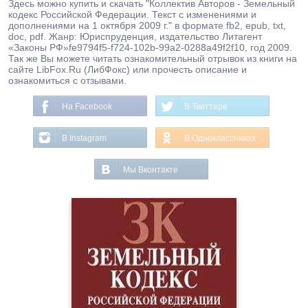
Здесь можно купить и скачать "Коллектив Авторов - Земельный
кодекс Российской Федерации. Текст с изменениями и
дополнениями на 1 октября 2009 г." в формате fb2, epub, txt,
doc, pdf. Жанр: Юриспруденция, издательство Литагент
«Законы РФ»fe9794f5-f724-102b-99a2-0288a49f2f10, год 2009.
Так же Вы можете читать ознакомительный отрывок из книги на
сайте LibFox.Ru (ЛибФокс) или прочесть описание и
ознакомиться с отзывами.
На Facebook
В Твиттере
В Instagram
В Одноклассниках
Мы Вконтакте