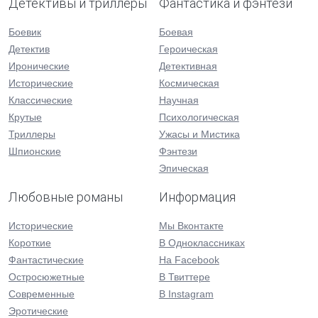
Детективы и триллеры
Фантастика и фэнтези
Боевик
Боевая
Детектив
Героическая
Иронические
Детективная
Исторические
Космическая
Классические
Научная
Крутые
Психологическая
Триллеры
Ужасы и Мистика
Шпионские
Фэнтези
Эпическая
Любовные романы
Информация
Исторические
Мы Вконтакте
Короткие
В Одноклассниках
Фантастические
На Facebook
Остросюжетные
В Твиттере
Современные
В Instagram
Эротические