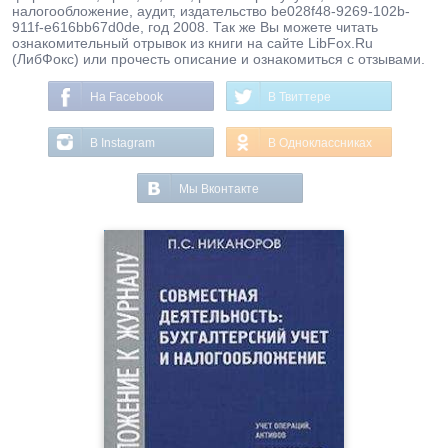
налогообложение, аудит, издательство be028f48-9269-102b-
911f-e616bb67d0de, год 2008. Так же Вы можете читать
ознакомительный отрывок из книги на сайте LibFox.Ru
(ЛибФокс) или прочесть описание и ознакомиться с отзывами.
На Facebook
В Твиттере
В Instagram
В Одноклассниках
Мы Вконтакте