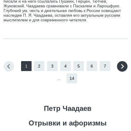
писали и на него ссылались Пушкин, Герцен, Тютчев,
Жуковский. Чаадаева сравнивали с Паскалем и Ларошфуко.
Глубокий ум, честь и деятельная любовь к России освещают
наследие П. Я. Чаадаева, оставляя его актуальным русским
мыслителем и для современного читателя.
1
2
3
4
5
6
7
...
14
Петр Чаадаев
Отрывки и афоризмы