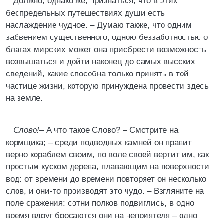
Должно, однако же, признаться, что в этих
беспредельных путешествиях души есть
наслаждение чудное. – Думаю также, что одним
забвением существенного, одною беззаботностью о
благах мирских может она приобрести возможность
возвышаться и дойти наконец до самых высоких
сведений, какие способна только принять в той
частице жизни, которую принуждена провести здесь
на земле.
Слово!
– А что такое Слово? – Смотрите на
кормщика; – среди подводных камней он правит
верно кораблем своим, по воле своей вертит им, как
простым куском дерева, плавающим на поверхности
вод: от времени до времени повторяет он несколько
слов, и они-то производят это чудо. – Взгляните на
поле сражения: сотни полков подвиглись, в одно
время вдруг бросаются они на неприятеля – одно