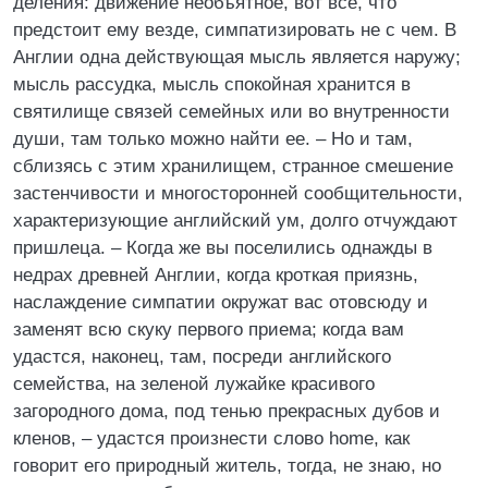
деления: движение необъятное, вот все, что
предстоит ему везде, симпатизировать не с чем. В
Англии одна действующая мысль является наружу;
мысль рассудка, мысль спокойная хранится в
святилище связей семейных или во внутренности
души, там только можно найти ее. – Но и там,
сблизясь с этим хранилищем, странное смешение
застенчивости и многосторонней сообщительности,
характеризующие английский ум, долго отчуждают
пришлеца. – Когда же вы поселились однажды в
недрах древней Англии, когда кроткая приязнь,
наслаждение симпатии окружат вас отовсюду и
заменят всю скуку первого приема; когда вам
удастся, наконец, там, посреди английского
семейства, на зеленой лужайке красивого
загородного дома, под тенью прекрасных дубов и
кленов, – удастся произнести слово home, как
говорит его природный житель, тогда, не знаю, но