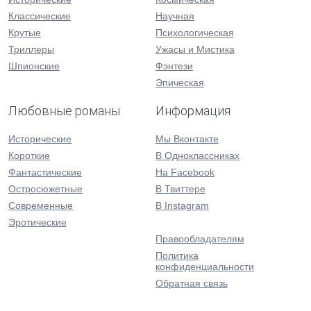
Классические
Научная
Крутые
Психологическая
Триллеры
Ужасы и Мистика
Шпионские
Фэнтези
Эпическая
Любовные романы
Информация
Исторические
Мы Вконтакте
Короткие
В Одноклассниках
Фантастические
На Facebook
Остросюжетные
В Твиттере
Современные
В Instagram
Эротические
Правообладателям
Политика
конфиденциальности
Обратная связь