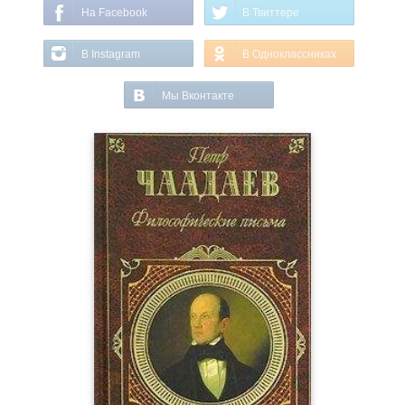
На Facebook
В Твиттере
В Instagram
В Одноклассниках
Мы Вконтакте