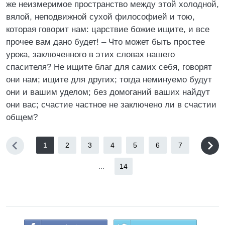
же неизмеримое пространство между этой холодной,
вялой, неподвижной сухой философией и тою,
которая говорит нам: царствие божие ищите, и все
прочее вам дано будет! – Что может быть простее
урока, заключенного в этих словах нашего
спасителя? Не ищите благ для самих себя, говорят
они нам; ищите для других; тогда неминуемо будут
они и вашим уделом; без домоганий ваших найдут
они вас; счастие частное не заключено ли в счастии
общем?
1
2
3
4
5
6
7
...
14