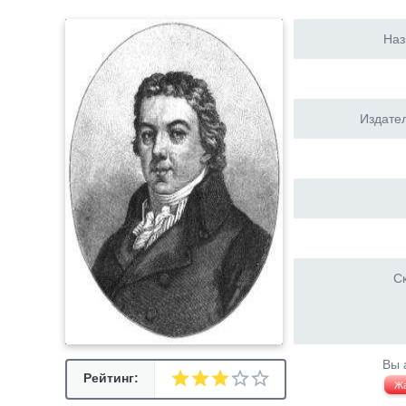
Наз
Издател
Ск
Вы 
Рейтинг:
Ж