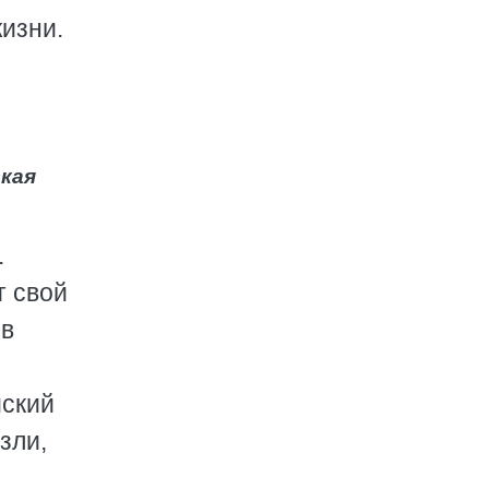
изни.
ская
.
т свой
 в
йский
зли,