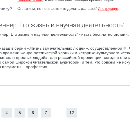
книгу?
Оплатили, но не знаете что делать дальше?
Инструкция
.
ннер. Его жизнь и научная деятельность"
нер. Его жизнь и научная деятельность" читать бесплатно онлайн.
 назад в серии «Жизнь замечательных людей», осуществленной Ф. 
 времени жанре поэтической хроники и историко-культурного иссл
еся «для простых людей», для российской провинции, сегодня они 
самой широкой читательской аудитории: и тем, кто совсем не иск
ти предметы – профессия.
4
5
6
7
...
12