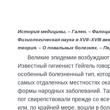
История медицины. – Гален. – Фалоци
Физиологическая наука в XVII–XVIII в
теория. – О повальных болезнях. – П
Великие эпидемии возбуждают 
Известный гигиенист Гейгель гово
особенный болезненный тип, котор
самых отдаленных местностях ок
формы народных заболеваний. Так,
пот свирепствовали прежде со все
или, по крайней мере, вошли в бо