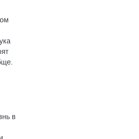
дом
ука
оят
бще.
знь в
и