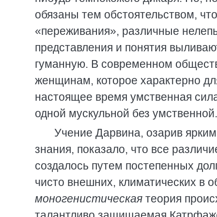
обязаны тем обстоятельством, чт
«переживания», различные нелепы
представления и понятия выливают
гуманную. В современном обществе
женщинам, которое характерно дл
настоящее время умственная сила
одной мускульной без умственной
Учение Дарвина, озарив ярким
знания, показало, что все различ
создалось путем постепенных дол
чисто внешних, климатических в о
моногенистическая
теория проис
талантливо защищаемая Катрфаже