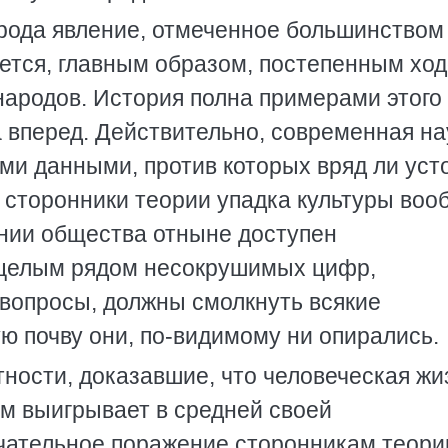
 рода явление, отмеченное большинством
ется, главным образом, постепенным хо
народов. История полна примерами этого
 вперед. Действительно, современная на
ми данными, против которых вряд ли уст
сторонники теории упадка культуры воо
нии общества отныне доступен
 целым рядом несокрушимых цифр,
опросы, должны смолкнуть всякие
ю почву они, по-видимому ни опирались.
ности, доказавшие, что человеческая жи
м выигрывает в средней своей
чательное поражение сторонникам теори