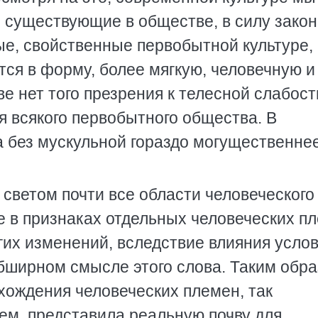
о существующие в обществе, в силу зако
е, свойственные первобытной культуре,
ся в форму, более мягкую, человечную и
 нет того презрения к телесной слабости
я всякого первобытного общества. В
 без мускульной гораздо могущественне
.
 светом почти все области человеческого
ие в признаках отдельных человеческих п
гих изменений, вследствие влияния усло
бширном смысле этого слова. Таким обра
хождения человеческих племен, так
м, представила реальную почву для