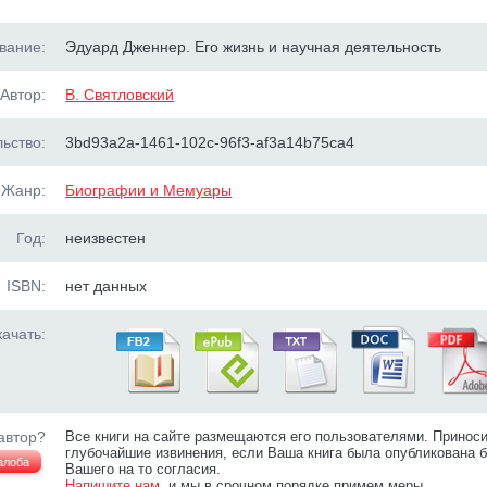
вание:
Эдуард Дженнер. Его жизнь и научная деятельность
Автор:
В. Святловский
ьство:
3bd93a2a-1461-102c-96f3-af3a14b75ca4
Жанр:
Биографии и Мемуары
Год:
неизвестен
ISBN:
нет данных
ачать:
автор?
Все книги на сайте размещаются его пользователями. Принос
глубочайшие извинения, если Ваша книга была опубликована б
алоба
Вашего на то согласия.
Напишите нам
, и мы в срочном порядке примем меры.