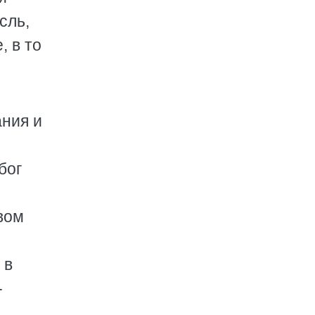
сль,
, в то
ания и
бог
вом
 в
-