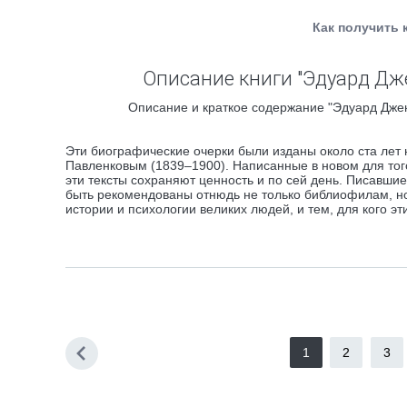
Как получить 
Описание книги "Эдуард Дже
Описание и краткое содержание "Эдуард Джен
Эти биографические очерки были изданы около ста лет
Павленковым (1839–1900). Написанные в новом для того
эти тексты сохраняют ценность и по сей день. Писавши
быть рекомендованы отнюдь не только библиофилам, но 
истории и психологии великих людей, и тем, для кого э
1
2
3