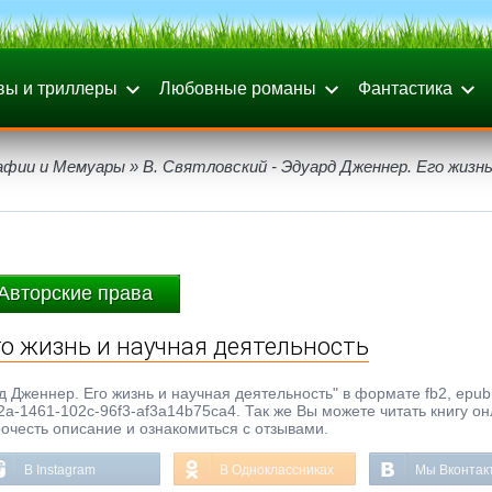
вы и триллеры
Любовные романы
Фантастика
афии и Мемуары
» В. Святловский - Эдуард Дженнер. Его жизнь
Авторские права
го жизнь и научная деятельность
 Дженнер. Его жизнь и научная деятельность" в формате fb2, epub, 
a-1461-102c-96f3-af3a14b75ca4. Так же Вы можете читать книгу он
рочесть описание и ознакомиться с отзывами.
В Instagram
В Одноклассниках
Мы Вконтак