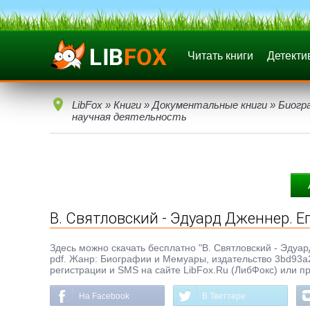
Читать книги
Детекти
LibFox
»
Книги
»
Документальные книги
»
Биогр
научная деятельность
В. Святловский - Эдуард Дженнер. Е
Здесь можно скачать бесплатно "В. Святловский - Эдуард
pdf. Жанр: Биографии и Мемуары, издательство 3bd93a2
регистрации и SMS на сайте LibFox.Ru (ЛибФокс) или п
На Facebook
В Твиттере