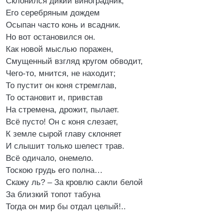
Склонился дикий виноградник,
Его серебряным дождем
Осыпан часто конь и всадник.
Но вот остановился он.
Как новой мыслью поражен,
Смущенный взгляд кругом обводит,
Чего-то, мнится, не находит;
То пустит он коня стремглав,
То остановит и, привстав
На стремена, дрожит, пылает.
Всё пусто! Он с коня слезает,
К земле сырой главу склоняет
И слышит только шелест трав.
Всё одичало, онемело.
Тоскою грудь его полна…
Скажу ль? – За кровлю сакли белой
За близкий топот табуна
Тогда он мир бы отдал целый!..