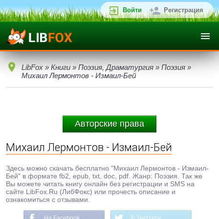
Войти
Регистрация
LibFox
»
Книги
»
Поэзия, Драматургия
»
Поэзия
»
Михаил Лермонтов - Измаил-Бей
Авторские права
Михаил Лермонтов - Измаил-Бей
Здесь можно скачать бесплатно "Михаил Лермонтов - Измаил-
Бей" в формате fb2, epub, txt, doc, pdf. Жанр: Поэзия. Так же
Вы можете читать книгу онлайн без регистрации и SMS на
сайте LibFox.Ru (ЛибФокс) или прочесть описание и
ознакомиться с отзывами.
На Facebook
В Твиттере