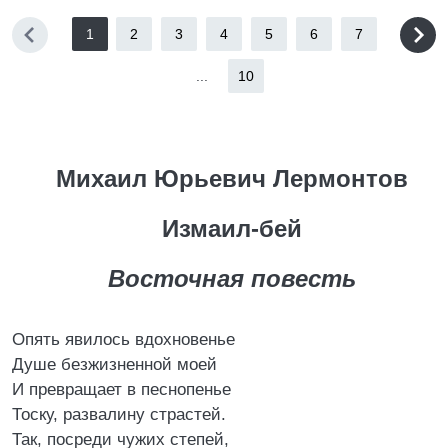
1
2
3
4
5
6
7
...
10
Михаил Юрьевич Лермонтов
Измаил-бей
Восточная повесть
Опять явилось вдохновенье
Душе безжизненной моей
И превращает в песнопенье
Тоску, развалину страстей.
Так, посреди чужих степей,