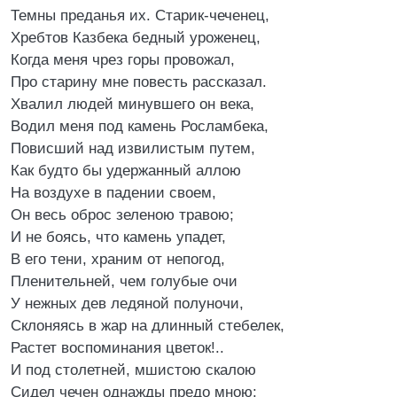
Темны преданья их. Старик-чеченец,
Хребтов Казбека бедный уроженец,
Когда меня чрез горы провожал,
Про старину мне повесть рассказал.
Хвалил людей минувшего он века,
Водил меня под камень Росламбека,
Повисший над извилистым путем,
Как будто бы удержанный аллою
На воздухе в падении своем,
Он весь оброс зеленою травою;
И не боясь, что камень упадет,
В его тени, храним от непогод,
Пленительней, чем голубые очи
У нежных дев ледяной полуночи,
Склоняясь в жар на длинный стебелек,
Растет воспоминания цветок!..
И под столетней, мшистою скалою
Сидел чечен однажды предо мною: