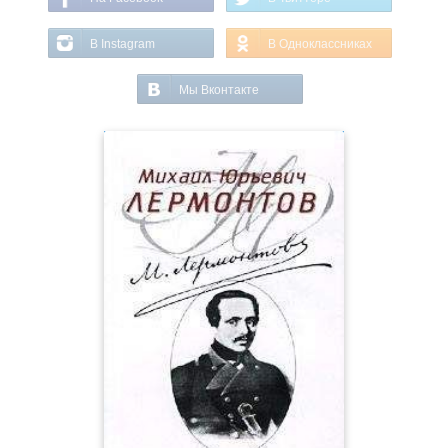
В Instagram
В Одноклассниках
Мы Вконтакте