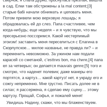
сверчок; я спала дурно, проснулась презлая, вышла
в сад. Елки там обстрижены a la mal content;[3]
старые 6a6i начали обнимать и целовать меня.
Потом привели мою верховую лошадь; я
обрадовалась ей до слез. Папa счастливее, чем
когда-нибудь; еще неделя – и я чувствую, что мы
пресерьезно поссоримся. Какой нестерпимый
эгоизм! заставить меня переселиться с Елагина в
Скорлупское… милое названье, не правда ли? – и
переменить невозможно. За ужином нам подали
карасей со сметаной, с’esttrиs bon, ma chиre,[4] папa
ел за четверых; он делается mauvais genre;[5] того и
смотрю, что наденет полевик; даже манеры его
портятся, а картуз… какой картуз! нет, я украду его и
сожгу непременно. Мне грустно. Писать долее не в
силах; я рассержена, я сделаю ему сцену… этому
картузу. Прощай, Софья, и пожалей меня!
Увидишь Надину, скажи, что мы блаженствуем.