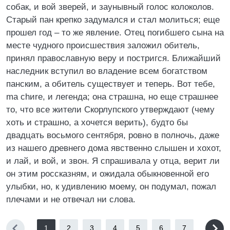
собак, и вой зверей, и заунывный голос колоколов.
Старый пан крепко задумался и стал молиться; еще
прошел год – то же явление. Отец погибшего сына на
месте чудного происшествия заложил обитель,
принял православную веру и постригся. Ближайший
наследник вступил во владение всем богатством
панским, а обитель существует и теперь. Вот тебе,
ma chиre, и легенда; она страшна, но еще страшнее
то, что все жители Скорлупского утверждают (чему
хоть и страшно, а хочется верить), будто бы
двадцать восьмого сентября, ровно в полночь, даже
из нашего древнего дома явственно слышен и хохот,
и лай, и вой, и звон. Я спрашивала у отца, верит ли
он этим россказням, и ожидала обыкновенной его
улыбки, но, к удивлению моему, он подумал, пожал
плечами и не отвечал ни слова.
1
2
3
4
5
6
7