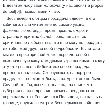
В девятом часу звон колокола (у нас звонят a propos
de tout[6]), позвал меня к чаю.
Весь вечер я с отцом просидела вдвоем, в его
кабинете; папa читал мне до самого ужина
фамильные легенды; время прошло скоро: и
страшно и приятно было! Предания эти так
оригинально любопытны, что я не могу не передать
их тебе, мой друг, во всей подробности. Вычитали
мы их в престаринной книге, переплетенной в
позолоченную кожу с медными украшениями, а книгу
эту отец нашел в библиотеке своего прадеда,
прежнего владельца Скорлупского; на портрете
прадед кос, но, может быть, в натуре этого не было.
Слушай же. Ты, конечно, знаешь, ma chиre, что
губерния наша в древние времена неоднократно
переходила то к России, то к Польше и, находясь на
границе, служила театром беспрерывных войн; нет