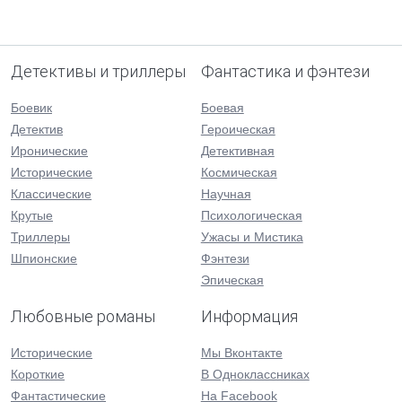
Детективы и триллеры
Фантастика и фэнтези
Боевик
Боевая
Детектив
Героическая
Иронические
Детективная
Исторические
Космическая
Классические
Научная
Крутые
Психологическая
Триллеры
Ужасы и Мистика
Шпионские
Фэнтези
Эпическая
Любовные романы
Информация
Исторические
Мы Вконтакте
Короткие
В Одноклассниках
Фантастические
На Facebook