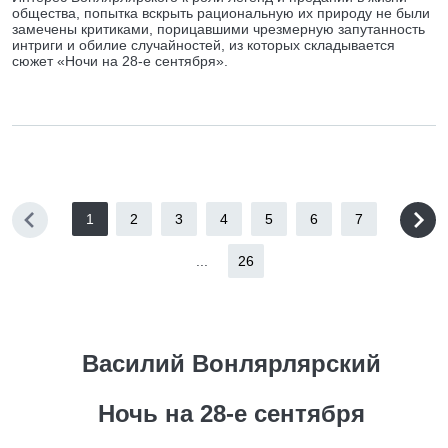
общества, попытка вскрыть рациональную их природу не были
замечены критиками, порицавшими чрезмерную запутанность
интриги и обилие случайностей, из которых складывается
сюжет «Ночи на 28-е сентября».
1
2
3
4
5
6
7
...
26
Василий Вонлярлярский
Ночь на 28-е сентября