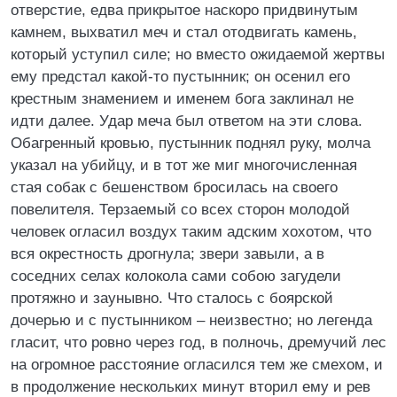
отверстие, едва прикрытое наскоро придвинутым
камнем, выхватил меч и стал отодвигать камень,
который уступил силе; но вместо ожидаемой жертвы
ему предстал какой-то пустынник; он осенил его
крестным знамением и именем бога заклинал не
идти далее. Удар меча был ответом на эти слова.
Обагренный кровью, пустынник поднял руку, молча
указал на убийцу, и в тот же миг многочисленная
стая собак с бешенством бросилась на своего
повелителя. Терзаемый со всех сторон молодой
человек огласил воздух таким адским хохотом, что
вся окрестность дрогнула; звери завыли, а в
соседних селах колокола сами собою загудели
протяжно и заунывно. Что сталось с боярской
дочерью и с пустынником – неизвестно; но легенда
гласит, что ровно через год, в полночь, дремучий лес
на огромное расстояние огласился тем же смехом, и
в продолжение нескольких минут вторил ему и рев