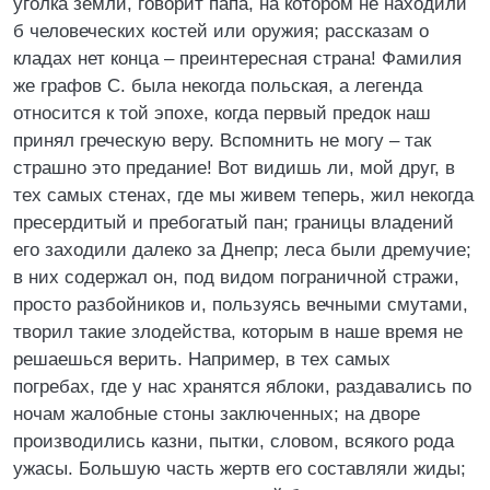
уголка земли, говорит папa, на котором не находили
б человеческих костей или оружия; рассказам о
кладах нет конца – преинтересная страна! Фамилия
же графов С. была некогда польская, а легенда
относится к той эпохе, когда первый предок наш
принял греческую веру. Вспомнить не могу – так
страшно это предание! Вот видишь ли, мой друг, в
тех самых стенах, где мы живем теперь, жил некогда
пресердитый и пребогатый пан; границы владений
его заходили далеко за Днепр; леса были дремучие;
в них содержал он, под видом пограничной стражи,
просто разбойников и, пользуясь вечными смутами,
творил такие злодейства, которым в наше время не
решаешься верить. Например, в тех самых
погребах, где у нас хранятся яблоки, раздавались по
ночам жалобные стоны заключенных; на дворе
производились казни, пытки, словом, всякого рода
ужасы. Большую часть жертв его составляли жиды;