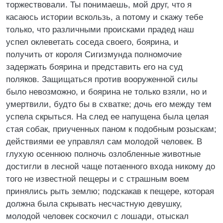
торжествовали. Ты понимаешь, мой друг, что я
касаюсь истории вскользь, а потому и скажу тебе
только, что различными происками прадед наш
успел оклеветать соседа своего, боярина, и
получить от короля Сигизмунда полномочие
задержать боярина и представить его на суд
поляков. Защищаться против вооруженной силы
было невозможно, и боярина не только взяли, но и
умертвили, будто бы в схватке; дочь его между тем
успела скрыться. На след ее напущена была целая
стая собак, приученных паном к подобным розыскам;
действиями ее управлял сам молодой человек. В
глухую осеннюю полночь озлобленные животные
достигли в лесной чаще потаенного входа никому до
того не известной пещеры и с страшным воем
принялись рыть землю; подскакав к пещере, которая
должна была скрывать несчастную девушку,
молодой человек соскочил с лошади, отыскал