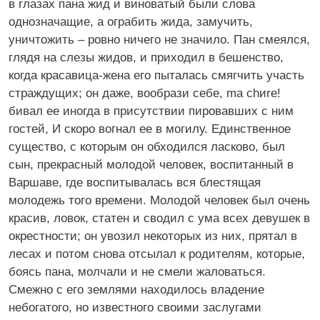
в глазах пана жид и виноватый были слова
однозначащие, а ограбить жида, замучить,
уничтожить – ровно ничего не значило. Пан смеялся,
глядя на слезы жидов, и приходил в бешенство,
когда красавица-жена его пыталась смягчить участь
страждущих; он даже, вообрази себе, ma chиre!
бивал ее иногда в присутствии пировавших с ним
гостей, И скоро вогнал ее в могилу. Единственное
существо, с которым он обходился ласково, был
сын, прекрасный молодой человек, воспитанный в
Варшаве, где воспитывалась вся блестящая
молодежь того времени. Молодой человек был очень
красив, ловок, статен и сводил с ума всех девушек в
окрестности; он увозил некоторых из них, прятал в
лесах и потом снова отсылал к родителям, которые,
боясь пана, молчали и не смели жаловаться.
Смежно с его землями находилось владение
небогатого, но известного своими заслугами