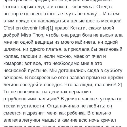
сотни старых слуг, а из окон – черемуха. Отец в
восторге от всего этого, а я чуть не плачу… И всем
этим придется наслаждаться целые шесть месяцев!
C'est en devenir folle[1] право! Кстати, скажи моей
доброй Miss Thon, чтобы она ради бога не высылала
мне ни одной вещицы из моего кабинета, ни одной
шляпки, ни одного платья, а прислала бы резиновый
колпак, галоши и, если можно, маек от пчел и
комаров; вот все, что необходимо мне в это
несносной пустыне. Мы дотащились сюда в субботу
вечером. В воскресенье отец зазвал прямо из церкви
легион соседей и соседок. Что за люди, ma chиre![2]
Ты не поверишь: на девицах перчатки с
отрубленными пальцам? В девять часов я уснула от
тоски и усталости. Отца начинаю не любить: он
смеется и дразнит меня как ребенка. В спальню
влетела летучая мышь; в камине всю ночь кричал