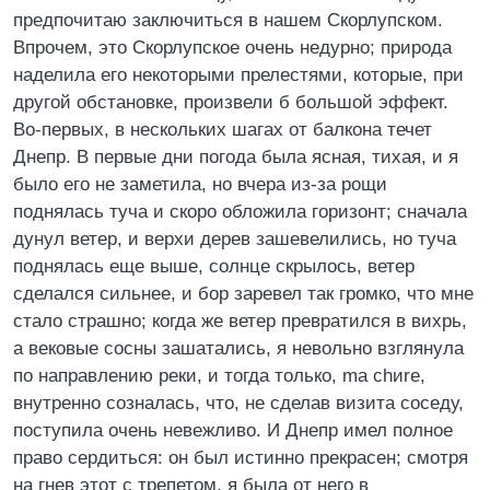
предпочитаю заключиться в нашем Скорлупском.
Впрочем, это Скорлупское очень недурно; природа
наделила его некоторыми прелестями, которые, при
другой обстановке, произвели б большой эффект.
Во-первых, в нескольких шагах от балкона течет
Днепр. В первые дни погода была ясная, тихая, и я
было его не заметила, но вчера из-за рощи
поднялась туча и скоро обложила горизонт; сначала
дунул ветер, и верхи дерев зашевелились, но туча
поднялась еще выше, солнце скрылось, ветер
сделался сильнее, и бор заревел так громко, что мне
стало страшно; когда же ветер превратился в вихрь,
а вековые сосны зашатались, я невольно взглянула
по направлению реки, и тогда только, ma chиre,
внутренно созналась, что, не сделав визита соседу,
поступила очень невежливо. И Днепр имел полное
право сердиться: он был истинно прекрасен; смотря
на гнев этот с трепетом, я была от него в