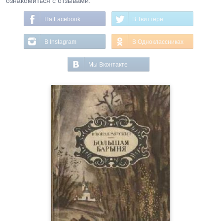
ознакомиться с отзывами.
На Facebook
В Твиттере
В Instagram
В Одноклассниках
Мы Вконтакте