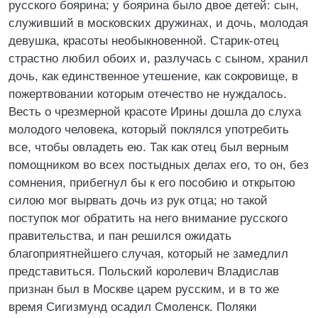
русского боярина; у боярина было двое детей: сын,
служивший в московских дружинах, и дочь, молодая
девушка, красоты необыкновенной. Старик-отец
страстно любил обоих и, разлучась с сыном, хранил
дочь, как единственное утешение, как сокровище, в
пожертвовании которым отечество не нуждалось.
Весть о чрезмерной красоте Ирины дошла до слуха
молодого человека, который поклялся употребить
все, чтобы овладеть ею. Так как отец был верным
помощником во всех постыдных делах его, то он, без
сомнения, прибегнул бы к его пособию и открытою
силою мог вырвать дочь из рук отца; но такой
поступок мог обратить на него внимание русского
правительства, и пан решился ожидать
благоприятнейшего случая, который не замедлил
представиться. Польский королевич Владислав
признан был в Москве царем русским, и в то же
время Сигизмунд осадил Смоленск. Поляки