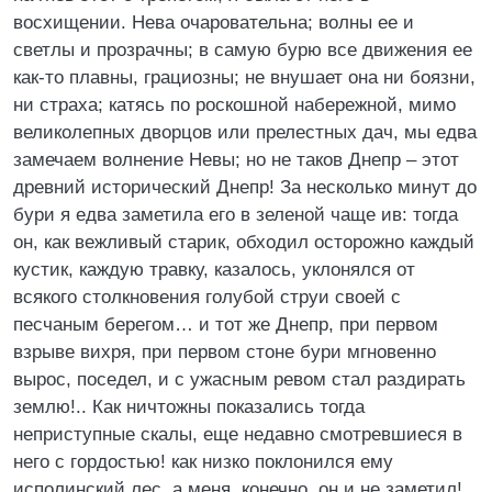
восхищении. Нева очаровательна; волны ее и
светлы и прозрачны; в самую бурю все движения ее
как-то плавны, грациозны; не внушает она ни боязни,
ни страха; катясь по роскошной набережной, мимо
великолепных дворцов или прелестных дач, мы едва
замечаем волнение Невы; но не таков Днепр – этот
древний исторический Днепр! За несколько минут до
бури я едва заметила его в зеленой чаще ив: тогда
он, как вежливый старик, обходил осторожно каждый
кустик, каждую травку, казалось, уклонялся от
всякого столкновения голубой струи своей с
песчаным берегом… и тот же Днепр, при первом
взрыве вихря, при первом стоне бури мгновенно
вырос, поседел, и с ужасным ревом стал раздирать
землю!.. Как ничтожны показались тогда
неприступные скалы, еще недавно смотревшиеся в
него с гордостью! как низко поклонился ему
исполинский лес, а меня, конечно, он и не заметил!