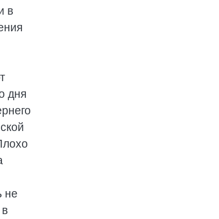
и в
ления
т
о дня
ернего
еской
 Плохо
а
ь не
 в