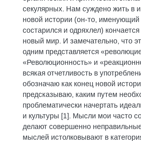
секулярных. Нам суждено жить в 
новой истории (он-то, именующий
состарился и одряхлел) кончается
новый мир. И замечательно, что э
одним представляется «революцие
«Революционность» и «реакционно
всякая отчетливость в употреблен
обозначаю как конец новой истор
предсказываю, каким путем необхо
проблематически начертать идеал
и культуры [1]. Мысли мои часто 
делают совершенно неправильные 
мыслей истолковывают в категориях