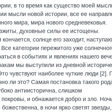
рии, в то время как существо моей мысл
ории мысли новой истории, все ее направ
ного мира, мира нового средневековья.
зжиты, духовные силы ее истощены.
кончается, солнце его заходит, наступаю
 Все категории пережитого уже солнечног
раться в событиях и явлениях нашего веч
знакам мы выступили из дневной историч
Это чувствуют наиболее чуткие люди [2].
чно ли это? Самая постановка такого род
убоко антиисторична, слишком
покровы, и обнажается добро и зло. Ноч
божественна, в ночи ярко светят звезды,