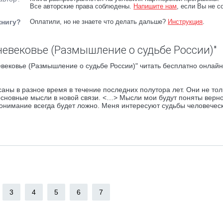
Все авторские права соблюдены.
Напишите нам
, если Вы не с
книгу?
Оплатили, но не знаете что делать дальше?
Инструкция
.
невековье (Размышление о судьбе России)"
вековье (Размышление о судьбе России)" читать бесплатно онлайн
аны в разное время в течение последних полутора лет. Они не тол
основные мысли в новой связи. <…> Мысли мои будут поняты верно
понимание всегда будет ложно. Меня интересуют судьбы человечес
3
4
5
6
7