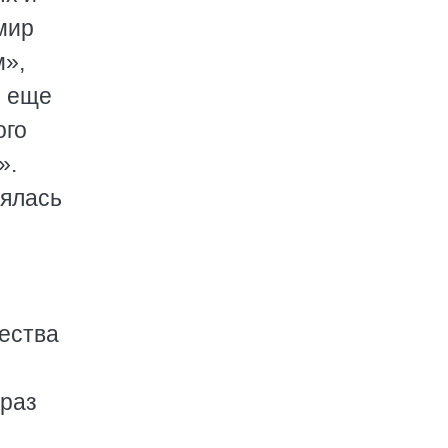
мир
м»,
й еще
ого
».
рялась
ества
браз