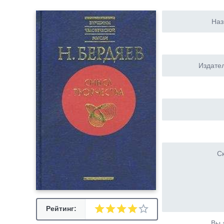
Наз
Издател
Ск
Рейтинг:
Вы 