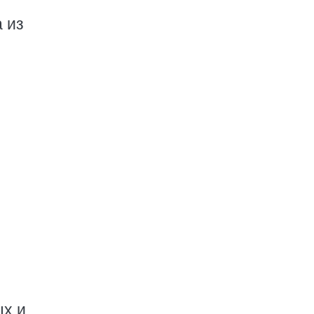
 из
и
ых и