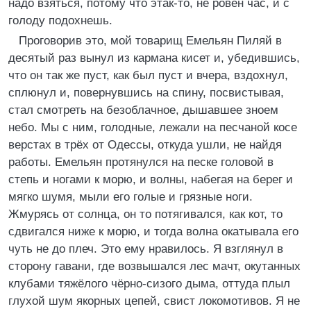
надо взяться, потому что этак-то, не ровен час, и с
голоду подохнешь.
Проговорив это, мой товарищ Емельян Пиляй в
десятый раз вынул из кармана кисет и, убедившись,
что он так же пуст, как был пуст и вчера, вздохнул,
сплюнул и, повернувшись на спину, посвистывая,
стал смотреть на безоблачное, дышавшее зноем
небо. Мы с ним, голодные, лежали на песчаной косе
верстах в трёх от Одессы, откуда ушли, не найдя
работы. Емельян протянулся на песке головой в
степь и ногами к морю, и волны, набегая на берег и
мягко шумя, мыли его голые и грязные ноги.
Жмурясь от солнца, он то потягивался, как кот, то
сдвигался ниже к морю, и тогда волна окатывала его
чуть не до плеч. Это ему нравилось. Я взглянул в
сторону гавани, где возвышался лес мачт, окутанных
клубами тяжёлого чёрно-сизого дыма, оттуда плыл
глухой шум якорных цепей, свист локомотивов. Я не