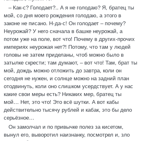
– Как-с? Голодает?.. А я не голодаю? Я, братец ты
мой, со дня моего рождения голодаю, а этого в
законе не писано. Н-да-с! Он голодает – почему?
Неурожай? У него сначала в башке неурожай, а
потом уже на поле, вот что! Почему в других-прочих
империях неурожая нет?! Потому, что там у людей
головы не затем приделаны, чтоб можно было в
затылке скрести; там думают, – вот что! Там, брат ты
мой, дождь можно отложить до завтра, коли он
сегодня не нужен, и солнце можно на задний план
отодвинуть, коли оно слишком усердствует. А у нас
какие свои меры есть? Никаких мер, братец ты
мой… Нет, это что! Это всё шутки. А вот кабы
действительно тысячу рублей и кабак, это бы дело
серьёзное…
Он замолчал и по привычке полез за кисетом,
вынул его, выворотил наизнанку, посмотрел и, зло