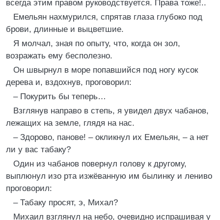
всегда этим правом руководствуется. Права тоже!..
Емельян нахмурился, спрятав глаза глубоко под
брови, длинные и выцветшие.
Я молчал, зная по опыту, что, когда он зол,
возражать ему бесполезно.
Он швырнул в море попавшийся под ногу кусок
дерева и, вздохнув, проговорил:
– Покурить бы теперь…
Взглянув направо в степь, я увидел двух чабанов,
лежащих на земле, глядя на нас.
– Здорово, панове! – окликнул их Емельян, – а нет
ли у вас табаку?
Один из чабанов повернул голову к другому,
выплюнул изо рта изжёванную им былинку и лениво
проговорил:
– Табаку просят, э, Михал?
Михаил взглянул на небо, очевидно испрашивая у