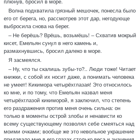
плюнув, бросил в море.
Волна подхватила грязный мешочек, понесла было
его от берега, но, рассмотрев этот дар, негодующе
выбросила снова на берег.
– Не берёшь? Врёшь, возьмёшь! – Схватив мокрый
кисет, Емельян сунул в него камень и,
размахнувшись, бросил далеко в море.
Я засмеялся.
– Ну, что ты скалишь зубы-то?.. Люди тоже! Читает
книжки, с собой их носит даже, а понимать человека
не умеет! Кикимора четырёхглазая! Это относилось
ко мне, и по тому, что Емельян назвал меня
четырёхглазой кикиморой, я заключил, что степень
его раздражения против меня очень сильна: он
только в моменты острой злобы и ненависти ко
всему существующему позволял себе смеяться над
моими очками; вообще же это невольное украшение
придавало мне в его глазах столько веса и значения,