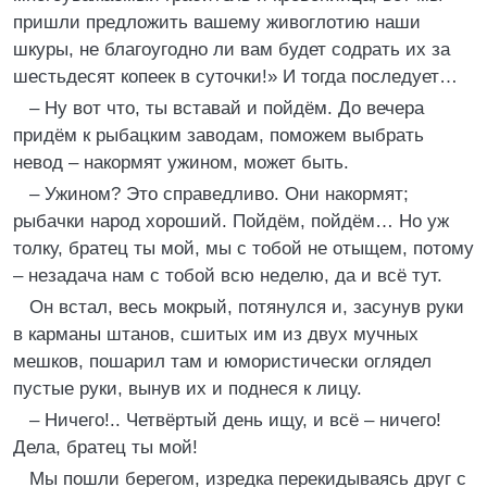
пришли предложить вашему живоглотию наши
шкуры, не благоугодно ли вам будет содрать их за
шестьдесят копеек в суточки!» И тогда последует…
– Ну вот что, ты вставай и пойдём. До вечера
придём к рыбацким заводам, поможем выбрать
невод – накормят ужином, может быть.
– Ужином? Это справедливо. Они накормят;
рыбачки народ хороший. Пойдём, пойдём… Но уж
толку, братец ты мой, мы с тобой не отыщем, потому
– незадача нам с тобой всю неделю, да и всё тут.
Он встал, весь мокрый, потянулся и, засунув руки
в карманы штанов, сшитых им из двух мучных
мешков, пошарил там и юмористически оглядел
пустые руки, вынув их и поднеся к лицу.
– Ничего!.. Четвёртый день ищу, и всё – ничего!
Дела, братец ты мой!
Мы пошли берегом, изредка перекидываясь друг с