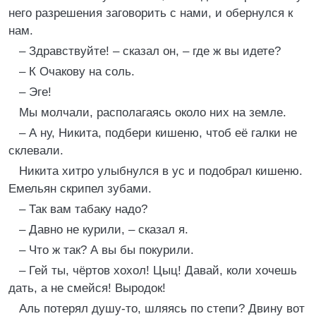
него разрешения заговорить с нами, и обернулся к
нам.
– Здравствуйте! – сказал он, – где ж вы идете?
– К Очакову на соль.
– Эге!
Мы молчали, располагаясь около них на земле.
– А ну, Никита, подбери кишеню, чтоб её галки не
склевали.
Никита хитро улыбнулся в ус и подобрал кишеню.
Емельян скрипел зубами.
– Так вам табаку надо?
– Давно не курили, – сказал я.
– Что ж так? А вы бы покурили.
– Гей ты, чёртов хохол! Цыц! Давай, коли хочешь
дать, а не смейся! Выродок!
Аль потерял душу-то, шляясь по степи? Двину вот