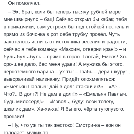
Он помолчал.
– Эх, брат, коли бы теперь тысячу рублей море
мне швырнуло – бац! Сейчас открыл бы кабак; тебя
в приказчики, сам устроил бы под стойкой постель и
прямо из бочонка в рот себе трубку провёл. Чуть
захотелось испить от источника веселия и радости,
сейчас я тебе команду «Максим, отверни кран!» – и
буль-буль-буль – прямо в горло. Глотай, Емеля! Хо-
оро-шее дело, бес меня удави! А мужика бы этого,
чернозёмного барина – ух ты! – грабь – дери шкуру!.,
выворачивай наизнанку. Придёт опохмеляться:
«Емельян Павлыч! дай в долг стаканчик!» – «А?..
Что?.. В долг?! Не дам в долг!» – «Емельян Павлыч,
будь милосерд!» – «Изволь, буду: вези телегу,
шкалик дам». Ха-ха-ха! Я бы его, чёрта тугопузого,
пронзил!
– Ну, что уж ты так жестоко! Смотри-ка – вон он
голодает, мужик-то.