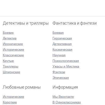
Детективы и триллеры
Фантастика и фэнтези
Боевик
Боевая
Детектив
Героическая
Иронические
Детективная
Исторические
Космическая
Классические
Научная
Крутые
Психологическая
Триллеры
Ужасы и Мистика
Шпионские
Фэнтези
Эпическая
Любовные романы
Информация
Исторические
Мы Вконтакте
Короткие
В Одноклассниках