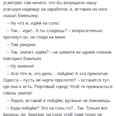
усмотрел там ничего, что бы возродило нашу
угасшую надежду на заработок, и, вставая на ноги,
сказал Емельяну:
– Ну что ж, идём на соль!
– Так… иди!.. А ты сладишь? – вопросительно
протянул он, не глядя на меня.
– Там увидим.
– Так, значит, идём? – не шевеля ни одним членом,
повторил Емельян.
– Ну конечно!
– Ага! Что ж, это дело… пойдём! А эта проклятая
Одесса – пусть её черти проглотят! – останется тут,
где она и есть. Портовый город! Чтоб те провалиться
сквозь землю!
– Ладно, вставай и пойдём; руганью не поможешь.
– Куда пойдём? Это на соль-то?.. Так. Только вот
видишь ли, братику, на соли этой тоже толку не