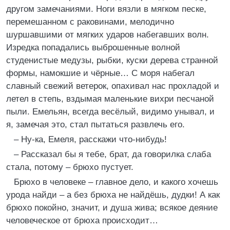
другом замечаниями. Ноги вязли в мягком песке,
перемешанном с раковинами, мелодично
шуршавшими от мягких ударов набегавших волн.
Изредка попадались выброшенные волной
студенистые медузы, рыбки, куски дерева странной
формы, намокшие и чёрные… С моря набегал
славный свежий ветерок, опахивал нас прохладой и
летел в степь, вздымая маленькие вихри песчаной
пыли. Емельян, всегда весёлый, видимо унывал, и
я, замечая это, стал пытаться развлечь его.
– Ну-ка, Емеля, расскажи что-нибудь!
– Рассказал бы я тебе, брат, да говорилка слаба
стала, потому – брюхо пустует.
Брюхо в человеке – главное дело, и какого хочешь
урода найди – а без брюха не найдёшь, дудки! А как
брюхо покойно, значит, и душа жива; всякое деяние
человеческое от брюха происходит…