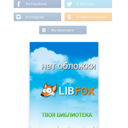
На Facebook
В Твиттере
В Instagram
В Одноклассниках
Мы Вконтакте