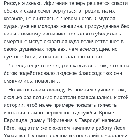
Рискуя жизнью, Ифигения теперь решается спасти
обоих и сама хочет вернуться в Грецию на их
корабле, не считаясь с гневом богов. Смуглая,
худая, уже не молодая женщина, присужденная без
вины к вечному изгнанию, только что убедилась:
смертные могут оказаться куда величественнее в
своих душевных порывах, чем всемогущие, но
суетные боги; и она восстала против них…
Легенда еще тянется, рассказывая о том, что и на
богов подействовало людское благородство: они
смягчились, помогли…
Но мы оставим легенду. Вспомним лучше о том,
сколько раз великие писатели возвращались к этой
истории, чтоб на ее примере показать тяжесть
изгнания, самоотверженность дружбы. Кроме
Еврипида, драму "Ифигения в Тавриде" написал
Гёте, над этим же сюжетом начинала работу Леся
Украинка. Пушкин в одном из посланий к Чаадаеву