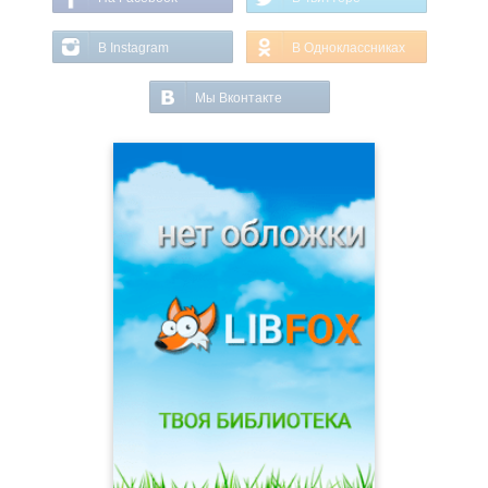
В Instagram
В Одноклассниках
Мы Вконтакте