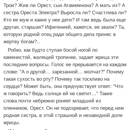
Трои? Жив ли Орест, сын Агамемнона? А мать их? А
сестра Ореста Электра? Выросла ли? Счастлива ли?
Кто ее муж и какие у нее дети? И там ведь была еще
другая, старшая? Ифигенией, кажется, ее звали? Та,
которую родной отец ради общего дела принес в
жертву богам?..
Робко, как будто ступая босой ногой по
каменистой, жалящей тропинке, задает жрица эти
последние вопросы. Голос ее прерывается на каждом
слове: "А о другой… зарезанной… молчат?" Почему
такая сухость во рту? Почему так тоскливо на
сердце? Может быть, она предчувствует ответ: "Что
ж говорить? Ведь солнце ей не светит…" Такие
слова почти небрежно роняет младший из
пленников, Орест. Он не подозревает, что перед ним
родная сестра, в этой страшной и незавидной доле
жрицы.