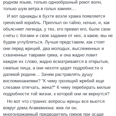
родном языке, только однообразный рокот волн,
только шум ветра в голых камнях…
И вот однажды в бухте возле храма появляется
греческий корабль. Приплыл он тайно, ночью, и, как
объясняет легенда, у тех, кто привел его, были свои
счеты с богами и свое задание от них, а какое, мы не
будем углубляться. Лучше представим, как стоят
они перед жрицей, два молодых, выслеженных и
схваченных таврами грека, и она жадно ловит
каждое их слово, жадно всматривается в открытые,
смелые лица, а они нехотя цедят подробности о
далекой родине… Зачем растравлять душу
воспоминаниями? "К чему грозящий жребий еще
слезами отягчать, жена?" К чему перебирать милые
подробности той жизни, к которой они не вернутся?
Но вот что странно: вопросы жрицы все вьются
вокруг дома Агамемнона: жив ли он,
многоуважаемый предводитель греков при осаде