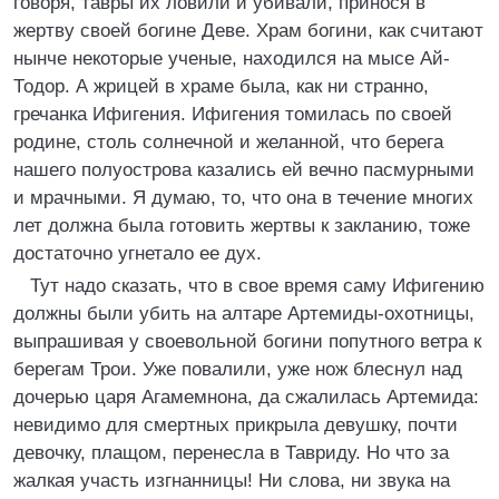
говоря, тавры их ловили и убивали, принося в
жертву своей богине Деве. Храм богини, как считают
нынче некоторые ученые, находился на мысе Ай-
Тодор. А жрицей в храме была, как ни странно,
гречанка Ифигения. Ифигения томилась по своей
родине, столь солнечной и желанной, что берега
нашего полуострова казались ей вечно пасмурными
и мрачными. Я думаю, то, что она в течение многих
лет должна была готовить жертвы к закланию, тоже
достаточно угнетало ее дух.
Тут надо сказать, что в свое время саму Ифигению
должны были убить на алтаре Артемиды-охотницы,
выпрашивая у своевольной богини попутного ветра к
берегам Трои. Уже повалили, уже нож блеснул над
дочерью царя Агамемнона, да сжалилась Артемида:
невидимо для смертных прикрыла девушку, почти
девочку, плащом, перенесла в Тавриду. Но что за
жалкая участь изгнанницы! Ни слова, ни звука на