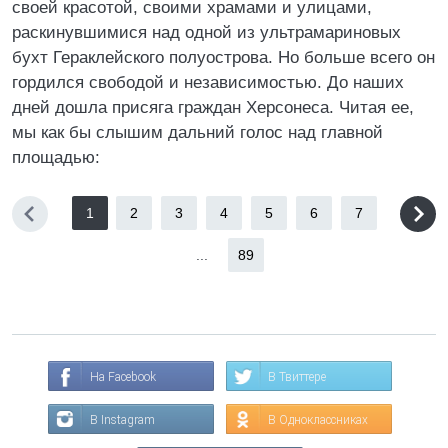
своей красотой, своими храмами и улицами,
раскинувшимися над одной из ультрамариновых
бухт Гераклейского полуострова. Но больше всего он
гордился свободой и независимостью. До наших
дней дошла присяга граждан Херсонеса. Читая ее,
мы как бы слышим дальний голос над главной
площадью:
1
2
3
4
5
6
7
...
89
На Facebook
В Твиттере
В Instagram
В Одноклассниках