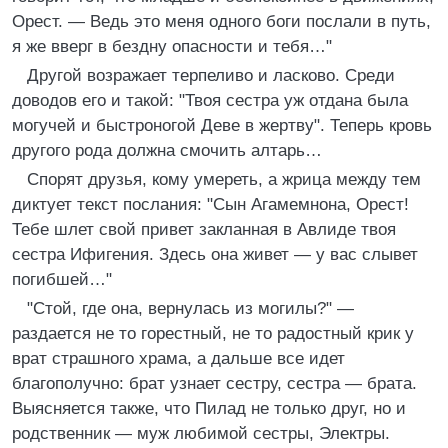
Орест. — Ведь это меня одного боги послали в путь,
я же вверг в бездну опасности и тебя…"
Другой возражает терпеливо и ласково. Среди
доводов его и такой: "Твоя сестра уж отдана была
могучей и быстроногой Деве в жертву". Теперь кровь
другого рода должна смочить алтарь…
Спорят друзья, кому умереть, а жрица между тем
диктует текст послания: "Сын Агамемнона, Орест!
Тебе шлет свой привет закланная в Авлиде твоя
сестра Ифигения. Здесь она живет — у вас слывет
погибшей…"
"Стой, где она, вернулась из могилы?" —
раздается не то горестный, не то радостный крик у
врат страшного храма, а дальше все идет
благополучно: брат узнает сестру, сестра — брата.
Выясняется также, что Пилад не только друг, но и
родственник — муж любимой сестры, Электры.