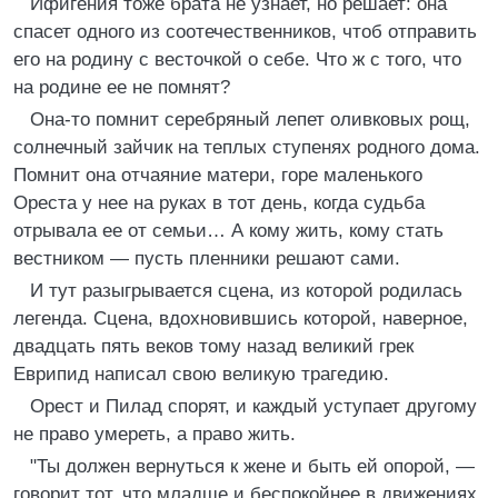
Ифигения тоже брата не узнает, но решает: она
спасет одного из соотечественников, чтоб отправить
его на родину с весточкой о себе. Что ж с того, что
на родине ее не помнят?
Она-то помнит серебряный лепет оливковых рощ,
солнечный зайчик на теплых ступенях родного дома.
Помнит она отчаяние матери, горе маленького
Ореста у нее на руках в тот день, когда судьба
отрывала ее от семьи… А кому жить, кому стать
вестником — пусть пленники решают сами.
И тут разыгрывается сцена, из которой родилась
легенда. Сцена, вдохновившись которой, наверное,
двадцать пять веков тому назад великий грек
Еврипид написал свою великую трагедию.
Орест и Пилад спорят, и каждый уступает другому
не право умереть, а право жить.
"Ты должен вернуться к жене и быть ей опорой, —
говорит тот, что младше и беспокойнее в движениях,