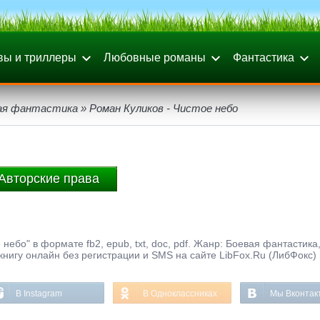
вы и триллеры
Любовные романы
Фантастика
ая фантастика
» Роман Куликов - Чистое небо
Авторские права
небо" в формате fb2, epub, txt, doc, pdf. Жанр: Боевая фантастика
 книгу онлайн без регистрации и SMS на сайте LibFox.Ru (ЛибФокс)
В Instagram
В Одноклассниках
Мы Вконтак