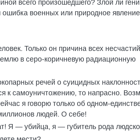
ичиной всего произошедшего? Злой ли ген
я ошибка военных или природное явлени
еловек. Только он причина всех несчастий
Землю в серо-коричневую радиационную
окопарных речей о суицидных наклоннос
ся к самоуничтожению, то напрасно. Воз
 Сейчас я говорю только об одном-единст
 миллионов людей. О себе!
ат! Я — убийца, я — губитель рода людск
дете мести?