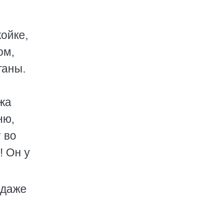
койке,
ом,
ганы.
жа
ню,
 во
! Он у
 даже