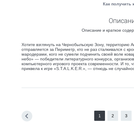
Как получить 
Описани
Описание и краткое содер
Хотите взглянуть на Чернобыльскую Зону, территорию Ап
отправляется за Периметр, кто не раз сталкивался с к
мародерами, кого не сумели подчинить своей воле кова
небо» — победители литературного конкурса, организов
компьютерного игрового проекта современности. И то, 
приквела к игре «S.T.A.L.K.E.R.», — отнюдь не случайнос
1
2
3