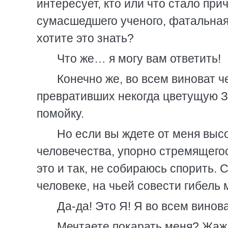
интересует, кто или что стало пр
сумасшедшего ученого, фатальна
хотите это знать?
Что же… я могу вам ответить!
Конечно же, во всем виноват ч
превративших некогда цветущую 
помойку.
Но если вы ждете от меня выс
человечества, упорно стремящего
это и так, не собираюсь спорить.
человеке, на чьей совести гибель
Да-да! Это Я! Я во всем винов
Мечтаете покарать меня? Жаж