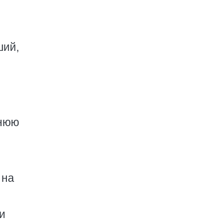
ший,
днюю
 на
и