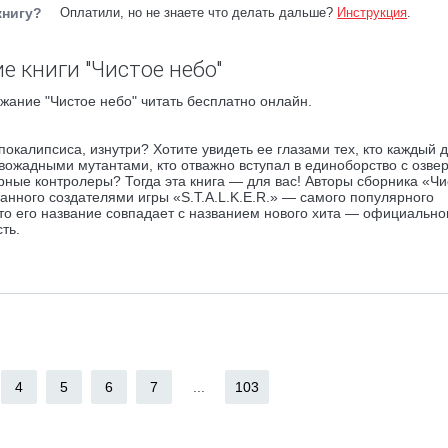
книгу?
Оплатили, но не знаете что делать дальше?
Инструкция
.
е книги "Чистое небо"
жание "Чистое небо" читать бесплатно онлайн.
окалипсиса, изнутри? Хотите увидеть ее глазами тех, кто каждый 
ровожадными мутантами, кто отважно вступал в единоборство с озв
рные контролеры? Тогда эта книга — для вас! Авторы сборника «Чи
анного создателями игры «S.T.A.L.K.E.R.» — самого популярного
что его название совпадает с названием нового хита — официально
ть.
4
5
6
7
...
103