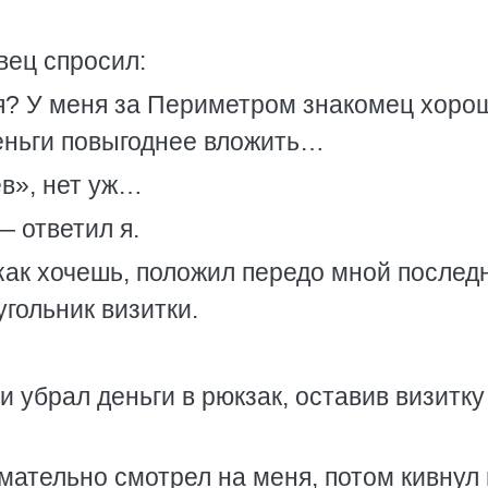
вец спросил:
я? У меня за Периметром знакомец хоро
деньги повыгоднее вложить…
ев», нет уж…
— ответил я.
 как хочешь, положил передо мной после
гольник визитки.
 убрал деньги в рюкзак, оставив визитку
мательно смотрел на меня, потом кивнул 