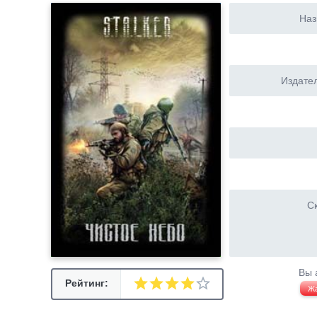
Наз
Издател
Ск
Вы 
Рейтинг:
Ж