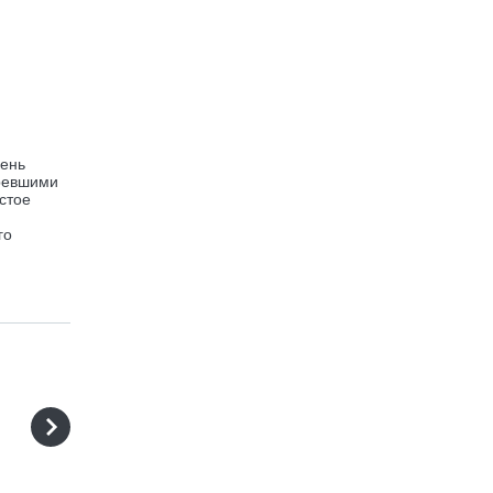
день
еревшими
стое
го