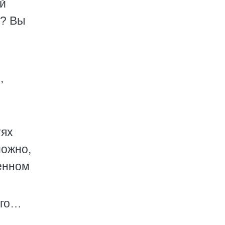
ий
е? Вы
,
тях
можно,
венном
ого…