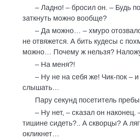
– Ладно! – бросил он. – Будь 
заткнуть можно вообще?
– Да можно… – хмуро отозвался
не отвяжется. А бить кудесы с по
можно… Почему ж нельзя? Наложу
– На меня?!
– Ну не на себя же! Чик-пок – 
слышать…
Пару секунд посетитель пребы
– Ну нет, – сказал он наконец.
тишине сидеть?.. А скворцы? А ляг
окликнет…