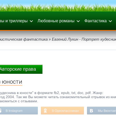
вы и триллеры
Любовные романы
Фантастика
истическая фантастика
» Евгений Лукин - Портрет кудесник
Авторские права
в юности
удесника в юности" в формате fb2, epub, txt, doc, pdf. Жанр:
од 2004. Так же Вы можете читать ознакомительный отрывок из кни
акомиться с отзывами.
В Instagram
В Одноклассниках
Мы Вконтак