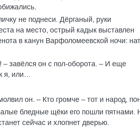
 обижались.
пичку не поднеси. Дёрганый, руки
ста на место, острый кадык выставлен
енота в канун Варфоломеевской ночи: нат
! – завёлся он с пол-оборота. – И еще
к я, или…
лвил он. – Кто громче – тот и народ, по
впалые бледные щёки его пошли пятнами. 
станет сейчас и хлопнет дверью.