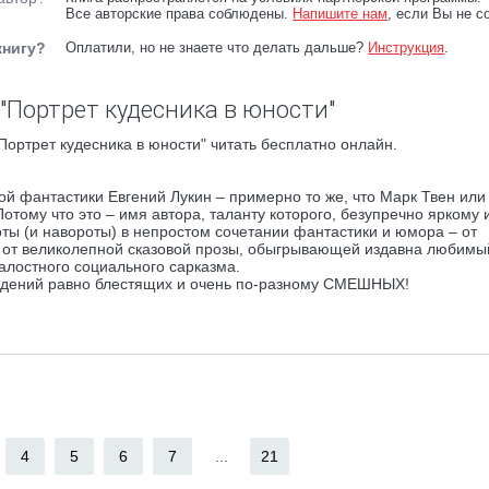
Все авторские права соблюдены.
Напишите нам
, если Вы не с
книгу?
Оплатили, но не знаете что делать дальше?
Инструкция
.
"Портрет кудесника в юности"
Портрет кудесника в юности" читать бесплатно онлайн.
ой фантастики Евгений Лукин – примерно то же, что Марк Твен ил
тому что это – имя автора, таланту которого, безупречно яркому 
ы (и навороты) в непростом сочетании фантастики и юмора – от
в, от великолепной сказовой прозы, обыгрывающей издавна любимы
алостного социального сарказма.
ведений равно блестящих и очень по-разному СМЕШНЫХ!
4
5
6
7
...
21