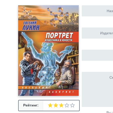
Наз
Издател
Ск
Рейтинг:
Вы 