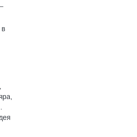
–
 в
,
яра,
.
дея