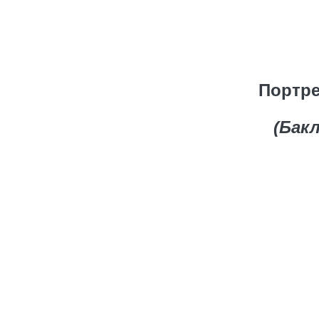
Портре
(Бак