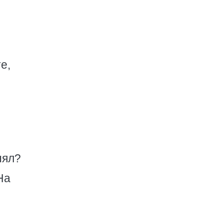
е,
нял?
На