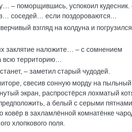
шу… – поморщившись, успокоил кудесник. 
ов… соседей… если поздороваются…
верчивый взгляд на колдуна и погрузился
их заклятие наложите… – с сомнением
на всю территорию…
станет, – заметил старый чудодей.
иторе, свесив сонную морду на пыльный
рнутый экран, распростёрся лохматый кот
предположить, а белый с серыми пятнами
то ковёр в захламлённой комнатёнке чаро
ого хлопкового поля.