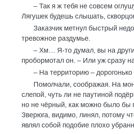
– Так я ж тебя не совсем оглу
Лягушек будешь слышать, скворц
Заказчик метнул быстрый недо
тревожное раздумье.
– Хм… Я-то думал, вы на друг
пробормотал он. – Или уж сразу 
– На территорию – дорогонько 
Помолчали, соображая. На мон
слепой, чуть ли не паутиной подё
но не чёрный, как можно было бы 
Зверюга, видимо, линял, потому ч
являл собой подобие плохо убранн