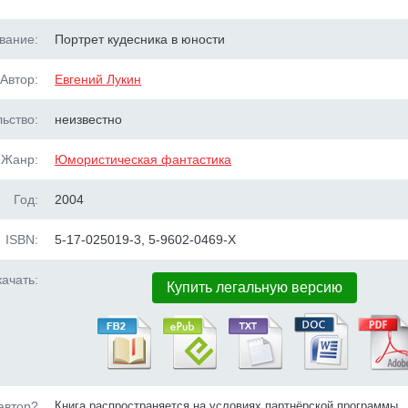
вание:
Портрет кудесника в юности
Автор:
Евгений Лукин
ьство:
неизвестно
Жанр:
Юмористическая фантастика
Год:
2004
ISBN:
5-17-025019-3, 5-9602-0469-Х
ачать:
Купить легальную версию
автор?
Книга распространяется на условиях партнёрской программы.