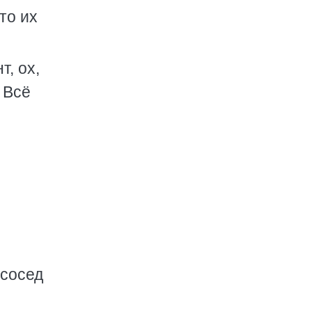
то их
т, ох,
 Всё
 сосед