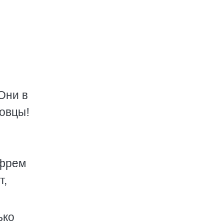
Они в
 овцы!
Ефрем
т,
ько