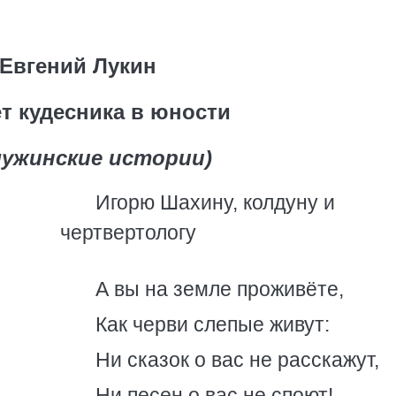
Евгений Лукин
т кудесника в юности
лужинские истории)
Игорю Шахину, колдуну и
чертвертологу
А вы на земле проживёте,
Как черви слепые живут:
Ни сказок о вас не расскажут,
Ни песен о вас не споют!