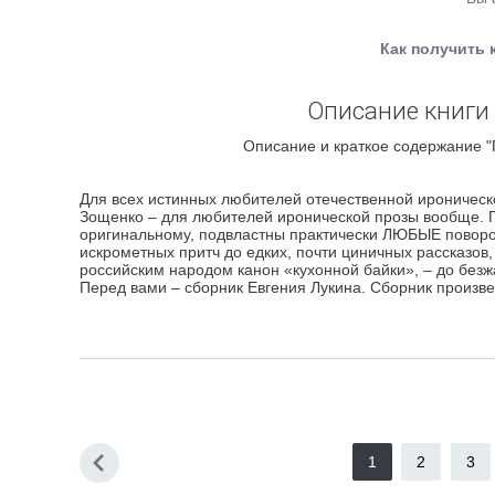
Как получить 
Описание книги 
Описание и краткое содержание "
Для всех истинных любителей отечественной ироническ
Зощенко – для любителей иронической прозы вообще. По
оригинальному, подвластны практически ЛЮБЫЕ поворот
искрометных притч до едких, почти циничных рассказо
российским народом канон «кухонной байки», – до безж
Перед вами – сборник Евгения Лукина. Сборник произ
1
2
3