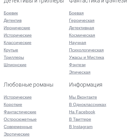
Детективы и триллеры
Фантастика и фэнтези
Боевик
Боевая
Детектив
Героическая
Иронические
Детективная
Исторические
Космическая
Классические
Научная
Крутые
Психологическая
Триллеры
Ужасы и Мистика
Шпионские
Фэнтези
Эпическая
Любовные романы
Информация
Исторические
Мы Вконтакте
Короткие
В Одноклассниках
Фантастические
На Facebook
Остросюжетные
В Твиттере
Современные
В Instagram
Эротические