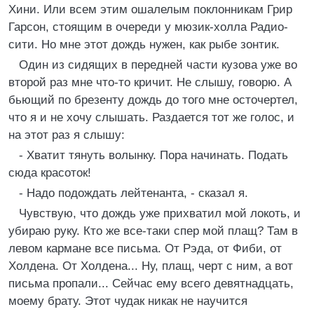
Хини. Или всем этим ошалелым поклонникам Грир
Гарсон, стоящим в очереди у мюзик-холла Радио-
сити. Но мне этот дождь нужен, как рыбе зонтик.
Один из сидящих в передней части кузова уже во
второй раз мне что-то кричит. Не слышу, говорю. А
бьющий по брезенту дождь до того мне осточертел,
что я и не хочу слышать. Раздается тот же голос, и
на этот раз я слышу:
- Хватит тянуть волынку. Пора начинать. Подать
сюда красоток!
- Надо подождать лейтенанта, - сказал я.
Чувствую, что дождь уже прихватил мой локоть, и
убираю руку. Кто же все-таки спер мой плащ? Там в
левом кармане все письма. От Рэда, от Фиби, от
Холдена. От Холдена... Ну, плащ, черт с ним, а вот
письма пропали... Сейчас ему всего девятнадцать,
моему брату. Этот чудак никак не научится