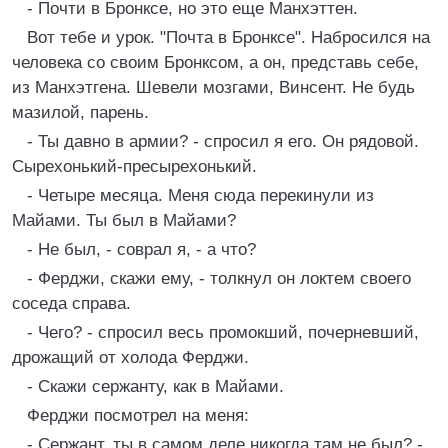
- Почти в Бронксе, но это еще Манхэттен.
Вот тебе и урок. "Почта в Бронксе". Набросился на
человека со своим Бронксом, а он, представь себе,
из Манхэтгена. Шевели мозгами, Винсент. Не будь
мазилой, парень.
- Ты давно в армии? - спросил я его. Он рядовой.
Сырехонький-пресырехонький.
- Четыре месяца. Меня сюда перекинули из
Майами. Ты был в Майами?
- Не был, - соврал я, - а что?
- Ферджи, скажи ему, - толкнул он локтем своего
соседа справа.
- Чего? - спросил весь промокший, почерневший,
дрожащий от холода Ферджи.
- Скажи сержанту, как в Майами.
Ферджи посмотрел на меня:
- Сержант, ты в самом деле никогда там не был? -