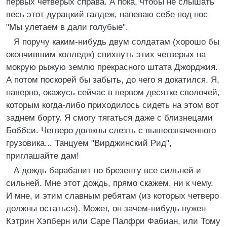
первых четверых справа. А пока, чтобы не слышать
весь этот дурацкий галдеж, напеваю себе под нос
"Мы улетаем в дали голубые".
Я поручу каким-нибудь двум солдатам (хорошо бы
окончившим колледж) спихнуть этих четверых на
мокрую рыжую землю прекрасного штата Джорджия.
А потом поскорей бы забыть, до чего я докатился. Я,
наверно, окажусь сейчас в первом десятке сволочей,
которым когда-либо приходилось сидеть на этом вот
заднем борту. Я смогу тягаться даже с близнецами
Боббси. Четверо должны слезть с вышеозначенного
грузовика... Танцуем "Вирджинский Рид",
приглашайте дам!
А дождь барабанит по брезенту все сильней и
сильней. Мне этот дождь, прямо скажем, ни к чему.
И мне, и этим славным ребятам (из которых четверо
должны остаться). Может, он зачем-нибудь нужен
Кэтрин Хэпберн или Саре Палфри Фабиан, или Тому