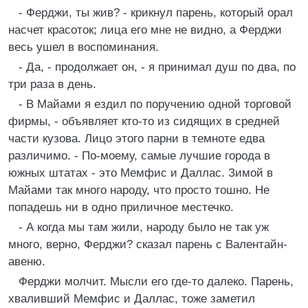
- Ферджи, ты жив? - крикнул парень, который орал
насчет красоток; лица его мне не видно, а Ферджи
весь ушел в воспоминания.
- Да, - продолжает он, - я принимал душ по два, по
три раза в день.
- В Майами я ездил по поручению одной торговой
фирмы, - объявляет кто-то из сидящих в средней
части кузова. Лицо этого парни в темноте едва
различимо. - По-моему, самые лучшие города в
южных штатах - это Мемфис и Даллас. Зимой в
Майами так много народу, что просто тошно. Не
попадешь ни в одно приличное местечко.
- А когда мы там жили, народу было не так уж
много, верно, Ферджи? сказал парень с Валентайн-
авеню.
Ферджи молчит. Мысли его где-то далеко. Парень,
хваливший Мемфис и Даллас, тоже заметил