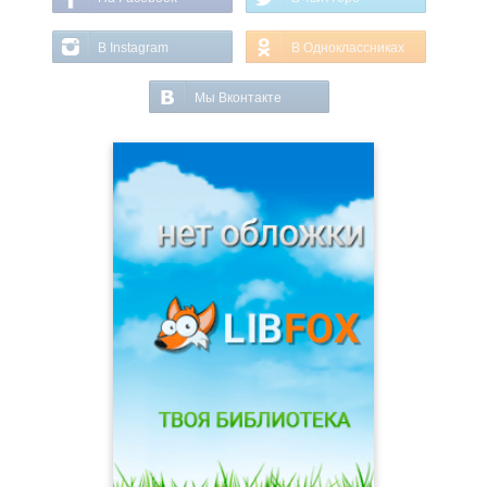
В Instagram
В Одноклассниках
Мы Вконтакте