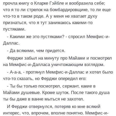
прочла книгу о Кларке Гэйбле и вообразила себе;
что я то ли стрелок на бомбардировщике, то ли еще
что-то в таком роде. А у меня не хватает духу
признаться, что я тут занимаюсь какими-то
пустяками.
- Какими же это пустяками? - спросил Мемфис-и-
Даллас.
- Да всякими, чем придется.
Ферджи забыл на минуту про Майами и посмотрел
на Мемфис-и-Далласа уничтожающим взглядом.
- А-а-а, - протянул Мемфис-и-Даллас и хотел было
что-то сказать, но Ферджи опередил его:
- Ты бы только посмотрел, сержант, какие в
Майами душевые. Кроме шуток. После такого душа
ты бы даже в ванне мыться не захотел.
И Ферджи отвернулся, потеряв ко мне всякий
интерес, что, впрочем, вполне понятно. Мемфис-и-