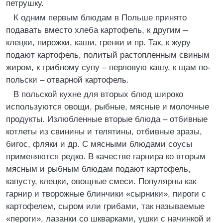
петрушку.
К одним первым блюдам в Польше принято
подавать вместо хлеба картофель, к другим –
клецки, пирожки, каши, гренки и пр. Так, к журу
подают картофель, политый растопленным свиным
жиром, к грибному супу – перловую кашу, к щам по-
польски – отварной картофель.
В польской кухне для вторых блюд широко
используются овощи, рыбные, мясные и молочные
продукты. Излюбленные вторые блюда – отбивные
котлеты из свинины и телятины, отбивные зразы,
бигос, фляки и др. С мясными блюдами соусы
применяются редко. В качестве гарнира ко вторым
мясным и рыбным блюдам подают картофель,
капусту, клецки, овощные смеси. Популярны как
гарнир и творожные блинчики «сырники», пироги с
картофелем, сыром или грибами, так называемые
«пероги», лазанки со шкварками, ушки с начинкой и