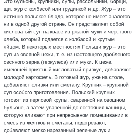
Это бульоны, крупники, супы, рассольники, борщи,
щи, жур с колбасой или грудинкой и др. Жур – это
истинно польское блюдо, которое не имеет аналогов
ни в одной другой стране. Он представляет собой
кисловатый суп на квасе из ржаной муки и черствого
хлеба, который подается с колбасой и крутым
яйцом. В некоторых местностях Польши жур – это
суп из овсяной цежи, т. е. из настоящего дробленого
овсяного зерна (геркулеса) или муки. К цеже,
имеющей приятный кисловатый привкус, добавляют
молодой картофель. В готовый жур, уже на столе,
добавляют сливки или сметану. Крупник – крупяной
суп особого приготовления. Польский крупник
готовят из перловой крупы, сваренной на овощном
бульоне, а затем уваренной до состояния кашицы,
которую вливают при непрерывном помешивании в
смесь из желтков и сметаны, подогревают,
добавляют мелко нарезанный зеленые лук и