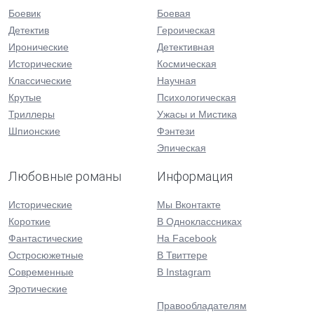
Боевик
Боевая
Детектив
Героическая
Иронические
Детективная
Исторические
Космическая
Классические
Научная
Крутые
Психологическая
Триллеры
Ужасы и Мистика
Шпионские
Фэнтези
Эпическая
Любовные романы
Информация
Исторические
Мы Вконтакте
Короткие
В Одноклассниках
Фантастические
На Facebook
Остросюжетные
В Твиттере
Современные
В Instagram
Эротические
Правообладателям