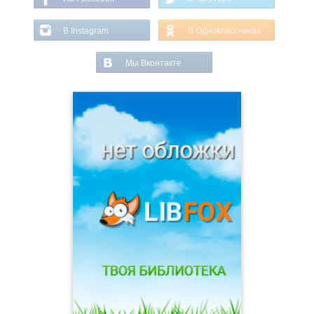
В Instagram
В Одноклассниках
Мы Вконтакте