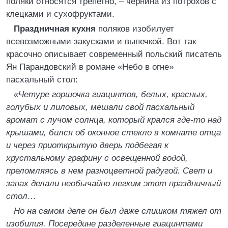
поляки относятся трепетно, – чернина из потрохов с
клецками и сухофруктами.
Праздничная кухня
поляков изобилует
всевозможными закусками и выпечкой. Вот так
красочно описывает современный польский писатель
Ян Парандовский в романе «Небо в огне»
пасхальный стол:
«Четуре горшочка гиацинтов, белых, красных,
голубых и лиловых, мешали свой пасхальный
аромат с лучом солнца, который крался где-то над
крышами, бился об оконное стекло в комнате отца
и через приоткрытую дверь подбегая к
хрустальному графину с освещенной водой,
преломляясь в нем разноцветной радугой. Свет и
запах делали необычайно легким этот праздничный
стол…
Но на самом деле он был даже слишком тяжел от
изобилия. Посередине разделенные гиацинтами