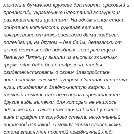
лежали в бумажном кружеве два торта, ореховый и
прованский, украшенные блестящей глазурью и
разноцветными цукатами. На одном конце стола
собрались копчености: румяная ветчина,
почерневшие от можжевелового дыма колбасы,
полендвица, на другом – две бабы, делегатки от
целой дюжины себе подобных, которые еще в
Великую Пятницу вышли из высоких глиняных
форм; одна баба была надрезана, чтобы
свидетельствовать о своем благородстве
золотистым, как мед, нутром. Светлая плиточка
нуги, приодетая в бледно-желтую вафлю, и
темный ломать слоеного пирога представляли
другие виды выпечки, для которых не нашлось
здесь места. Также символична была бутылка
вина и графин из голубого стекла, наполненный
вишневой наливкой. А между этими сановниками
стола втиснулся простой праздничный люд: