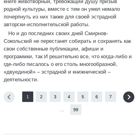
книге животворный, тревожащий душу призыв
родной культуры, вместе с тем он умел немало
почерпнуть из них также для своей эстрадной
авторски-исполнительской работы.
Но и до последних своих дней Смирнов-
Сокольский не перестанет собирать и сохранять как
свои собственные публикации, афиши и
программки, так И решительно все, что когда-либо и
где-либо писалось о его столь многообразной,
«двуединой» – эстрадной и книжнической –
деятельности.
1
2
3
4
5
6
7
...
99