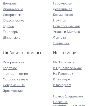
Детектив
Героическая
Иронические
Детективная
Исторические
Космическая
Классические
Научная
Крутые
Психологическая
Триллеры
Ужасы и Мистика
Шпионские
Фэнтези
Эпическая
Любовные романы
Информация
Исторические
Мы Вконтакте
Короткие
В Одноклассниках
Фантастические
На Facebook
Остросюжетные
В Твиттере
Современные
В Instagram
Эротические
Правообладателям
Политика
конфиденциальности