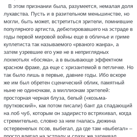
В этом признании была, разумеется, немалая доля
лукавства. Пусть и в разительном меньшинстве, но
могли, быть может, встретиться зрители, помнившие
популярного артиста, дебютировавшего на эстраде в
годы первой мировой войны еще в обличье и гриме
куплетиста так называемого «рваного жанра», а
затем узревшие его уже не в неприглядных
лохмотьях «босяка», а в вызывающе эффектном
красном фраке, да еще с хризантемой в петличке. Но
так было лишь в первые, давние годы. Ибо вскоре
же им был обретен сценический облик, памятный
ныне не одиночкам, а миллионам зрителей:
просторная черная блуза, белый («козьма-
прутковский», как потом писали) бант да спадающий
на лоб чуб, которым он задиристо встряхивал, когда
стремительно, словно за ним гналась дюжина
остервенелых псов, выбегал, да где там «выбегал» –
просто влетал на эстраду и сразу же затеивал