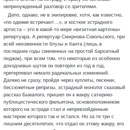
непринужденный разговор со зрителями.
Дело, однако, не в экипировке, хотя, как известно,
«по одежке встречают…», и костюм эстрадного
артиста – это в какой-то мере «визитная карточка»
репертуара. А репертуар Смирнова-Сокольского, при
всей неизменности блузы и банта (лишь в
последние годы смененных на простой бархатный
пиджак), при всем том, что некоторые из особенно
доходчивых шуток он повторял из год в год,
претерпевал немало радикальных изменений.
Далеко не сразу, пройдя через куплеты, песенки,
бессюжетные репризы, эстрадный монолог сказовый
рассказ Бывалого, пришел он к жанру сатирико-
публицистического фельетона, основоположником
которого на эстраде стал и непревзойденным
мастером которого так и остался. Но за те три с
лишним десятилетия, что отдал он этому жанру, его