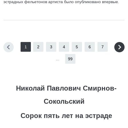
эстрадных фельетонов артиста было опубликовано впервые.
1
2
3
4
5
6
7
...
99
Николай Павлович Смирнов-
Сокольский
Сорок пять лет на эстраде