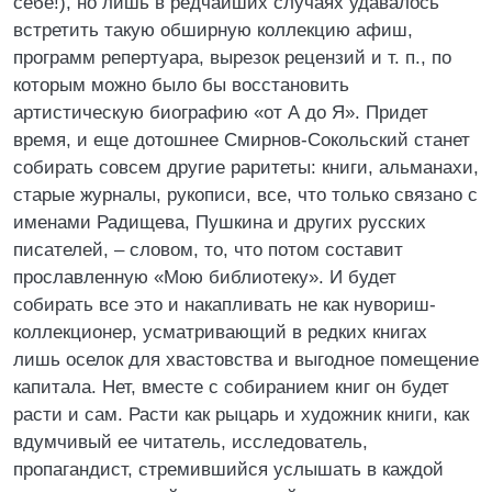
себе!), но лишь в редчайших случаях удавалось
встретить такую обширную коллекцию афиш,
программ репертуара, вырезок рецензий и т. п., по
которым можно было бы восстановить
артистическую биографию «от А до Я». Придет
время, и еще дотошнее Смирнов-Сокольский станет
собирать совсем другие раритеты: книги, альманахи,
старые журналы, рукописи, все, что только связано с
именами Радищева, Пушкина и других русских
писателей, – словом, то, что потом составит
прославленную «Мою библиотеку». И будет
собирать все это и накапливать не как нувориш-
коллекционер, усматривающий в редких книгах
лишь оселок для хвастовства и выгодное помещение
капитала. Нет, вместе с собиранием книг он будет
расти и сам. Расти как рыцарь и художник книги, как
вдумчивый ее читатель, исследователь,
пропагандист, стремившийся услышать в каждой