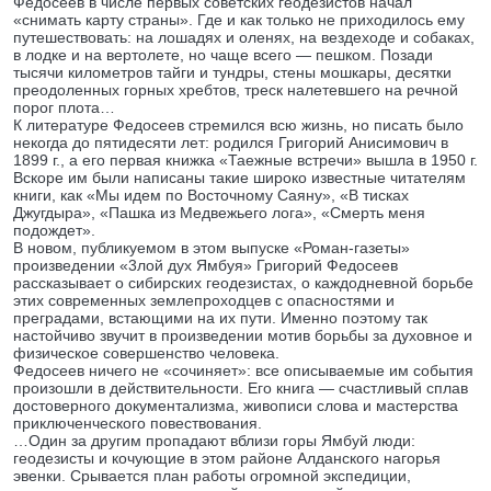
Федосеев в числе первых советских геодезистов начал
«снимать карту страны». Где и как только не приходилось ему
путешествовать: на лошадях и оленях, на вездеходе и собаках,
в лодке и на вертолете, но чаще всего — пешком. Позади
тысячи километров тайги и тундры, стены мошкары, десятки
преодоленных горных хребтов, треск налетевшего на речной
порог плота…
К литературе Федосеев стремился всю жизнь, но писать было
некогда до пятидесяти лет: родился Григорий Анисимович в
1899 г., а его первая книжка «Таежные встречи» вышла в 1950 г.
Вскоре им были написаны такие широко известные читателям
книги, как «Мы идем по Восточному Саяну», «В тисках
Джугдыра», «Пашка из Медвежьего лога», «Смерть меня
подождет».
В новом, публикуемом в этом выпуске «Роман-газеты»
произведении «3лой дух Ямбуя» Григорий Федосеев
рассказывает о сибирских геодезистах, о каждодневной борьбе
этих современных землепроходцев с опасностями и
преградами, встающими на их пути. Именно поэтому так
настойчиво звучит в произведении мотив борьбы за духовное и
физическое совершенство человека.
Федосеев ничего не «сочиняет»: все описываемые им события
произошли в действительности. Его книга — счастливый сплав
достоверного документализма, живописи слова и мастерства
приключенческого повествования.
…Один за другим пропадают вблизи горы Ямбуй люди:
геодезисты и кочующие в этом районе Алданского нагорья
эвенки. Срывается план работы огромной экспедиции,