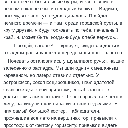
выцветшее небо, и лысые бугры, и застывшие в
вечном поклоне ели, и голодный беркут… Видимо,
потому, что все тут трудно давалось. Пройдет
немного времени — и там, среди городской суеты, в
кругу друзей, я буду тосковать по тебе, печальный
край, и, может быть, когда-нибудь к тебе вернусь…
— Прощай, нагорье! — кричу я, окидывая долгим
взглядом раскинувшееся передо мной пространство.
Ночевать остановились у шумливого ручья, на дне
залесенного распадка. Мы шли одним смешанным
караваном, но лагери ставили отдельно. У
астрономов, рекогносцировщиков, наблюдателей
свои порядки, свои привычки, выработанные в
долгих скитаниях по тайге. Те, кто провел все лето в
лесу, раскинули свои палатки в тени под елями. У
них самый большой костер. Наблюдатели,
прожившие все лето на вершинах гор, привыкли к
простору, к открытому горизонту, привыкли видеть