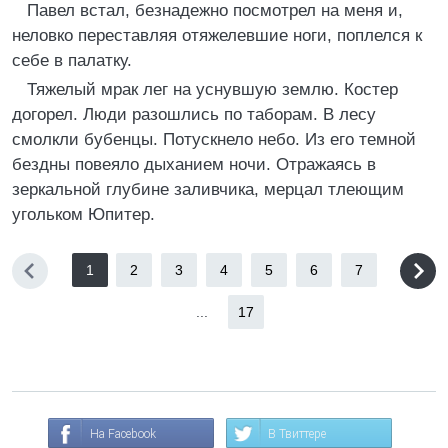
Павел встал, безнадежно посмотрел на меня и,
неловко переставляя отяжелевшие ноги, поплелся к
себе в палатку.
Тяжелый мрак лег на уснувшую землю. Костер
догорел. Люди разошлись по таборам. В лесу
смолкли бубенцы. Потускнело небо. Из его темной
бездны повеяло дыханием ночи. Отражаясь в
зеркальной глубине заливчика, мерцал тлеющим
угольком Юпитер.
1
2
3
4
5
6
7
...
17
На Facebook
В Твиттере