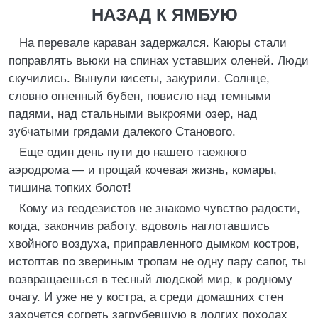
НАЗАД К ЯМБУЮ
На перевале караван задержался. Каюры стали
поправлять вьюки на спинах уставших оленей. Люди
скучились. Вынули кисеты, закурили. Солнце,
словно огненный бубен, повисло над темными
падями, над стальными выкроями озер, над
зубчатыми грядами далекого Станового.
Еще один день пути до нашего таежного
аэродрома — и прощай кочевая жизнь, комары,
тишина топких болот!
Кому из геодезистов не знакомо чувство радости,
когда, закончив работу, вдоволь наглотавшись
хвойного воздуха, приправленного дымком костров,
истоптав по звериным тропам не одну пару сапог, ты
возвращаешься в тесный людской мир, к родному
очагу. И уже не у костра, а среди домашних стен
захочется согреть загрубевшую в долгих походах