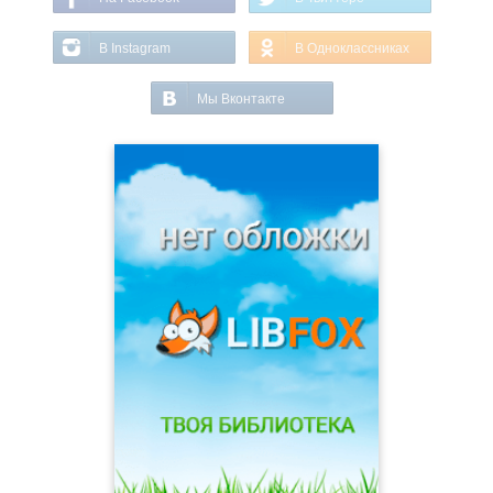
В Instagram
В Одноклассниках
Мы Вконтакте