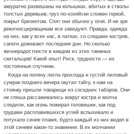
аккуратно развешаны на колышках, вбитых в стволы
толстых деревьев; груз по-хозяйски сложен горкой,
покрыт брезентом. Спят они обычно у огня. И не зря
рекогносцировщикам все завидуют. Правда, одежда
на них, как у всех нас, в латках, со следами костров,
сапоги доживают последние дни. Но сколько
жизнерадостности в каждом из этих таежных
скитальцев! Какой опыт! Риск, трудности — их
постоянные спутники.
Когда на поляну легла прохлада и густой лиловый
сумрак позднего вечера окутал тайгу, к нам на
стоянку пришли товарищи из соседних таборов. Они
не спеша рассаживались вокруг костра и молча
следили, как огонь пожирал головешки, как под
грудами расплавившихся углей вспыхивало и
потухало синее пламя, будто каждый из них видел в
этой синеве какое-то знамение. В их молчании