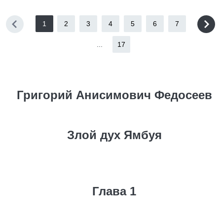
1
2
3
4
5
6
7
...
17
Григорий Анисимович Федосеев
Злой дух Ямбуя
Глава 1