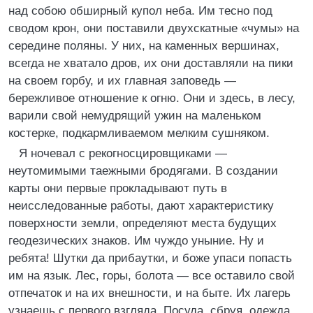
над собою обширный купол неба. Им тесно под
сводом крон, они поставили двухскатные «чумы» на
середине поляны. У них, на каменных вершинах,
всегда не хватало дров, их они доставляли на пики
на своем горбу, и их главная заповедь —
бережливое отношение к огню. Они и здесь, в лесу,
варили свой немудрящий ужин на маленьком
костерке, подкармливаемом мелким сушняком.
Я ночевал с рекогносцировщиками —
неутомимыми таежными бродягами. В создании
карты они первые прокладывают путь в
неисследованные работы, дают характеристику
поверхности земли, определяют места будущих
геодезических знаков. Им чуждо уныние. Ну и
ребята! Шутки да прибаутки, и боже упаси попасть
им на язык. Лес, горы, болота — все оставило свой
отпечаток и на их внешности, и на быте. Их лагерь
узнаешь с первого взгляда. Посуда, сбруя, одежда