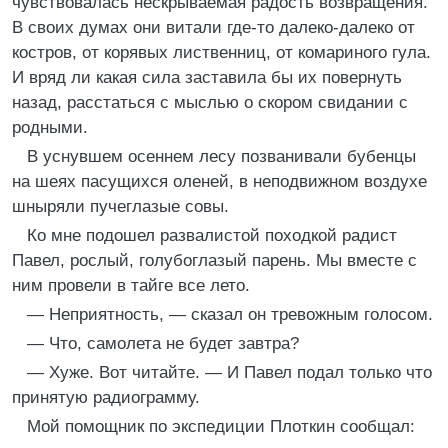
чувствовалась нескрываемая радость возвращения.
В своих думах они витали где-то далеко-далеко от
костров, от корявых лиственниц, от комариного гула.
И вряд ли какая сила заставила бы их повернуть
назад, расстаться с мыслью о скором свидании с
родными.
В уснувшем осеннем лесу позванивали бубенцы
на шеях пасущихся оленей, в неподвижном воздухе
шныряли пучеглазые совы.
Ко мне подошел развалистой походкой радист
Павел, рослый, голубоглазый парень. Мы вместе с
ним провели в тайге все лето.
— Неприятность, — сказал он тревожным голосом.
— Что, самолета не будет завтра?
— Хуже. Вот читайте. — И Павел подал только что
принятую радиограмму.
Мой помощник по экспедиции Плоткин сообщал: