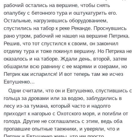
рабочий остались на вершине, чтобы снять
опалубку с бетонного тура и оштукатурить его.
Остальные, нагрузившись оборудованием,
спустились на табор к реке Реканде. Проснувшись
рано утром, рабочий не нашел на вершине Петрика.
Решив, что тот спустился к своим, он закончил
отделку тура и тоже покинул вершину. Но Петрика не
оказалось и на таборе. Ждали день, второй, затем
обшарили всю равнину с ее марями и озерами, но
Петрик как испарился! И вот теперь там же исчез
Евтушенко…
Одни считали, что он и Евтушенко, спустившись с
гольца за дровами или за водою, заблудились в
лесу из-за тумана, который часто и надолго
приходит к нагорью с Охотского моря, и погибли от
голода. Другие не соглашались с этим, ведь оба
пропавшие опытные таежники, и уверяли, что и
Петрик и Евтушенко живы, что им просто