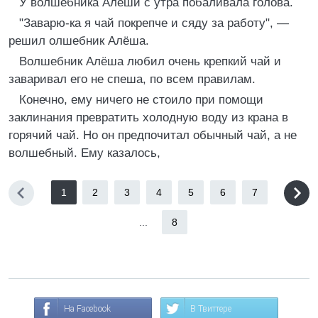
У волшебника Алёши с утра побаливала голова.
"Заварю-ка я чай покрепче и сяду за работу", —
решил олшебник Алёша.
Волшебник Алёша любил очень крепкий чай и
заваривал его не спеша, по всем правилам.
Конечно, ему ничего не стоило при помощи
заклинания превратить холодную воду из крана в
горячий чай. Но он предпочитал обычный чай, а не
волшебный. Ему казалось,
1
2
3
4
5
6
7
...
8
На Facebook
В Твиттере