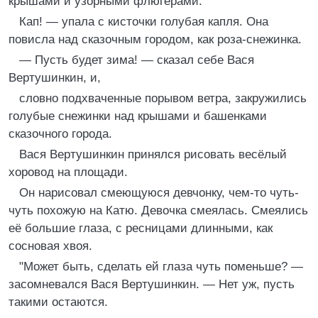
крышами и узорными флюгерами.
Кап! — упала с кисточки голубая капля. Она
повисла над сказочным городом, как роза-снежинка.
— Пусть будет зима! — сказал себе Вася
Вертушинкин, и,
словно подхваченные порывом ветра, закружились
голубые снежинки над крышами и башенками
сказочного города.
Вася Вертушинкин принялся рисовать весёлый
хоровод на площади.
Он нарисовал смеющуюся девчонку, чем-то чуть-
чуть похожую на Катю. Девочка смеялась. Смеялись
её большие глаза, с ресницами длинными, как
сосновая хвоя.
"Может быть, сделать ей глаза чуть поменьше? —
засомневался Вася Вертушинкин. — Нет уж, пусть
такими остаются.