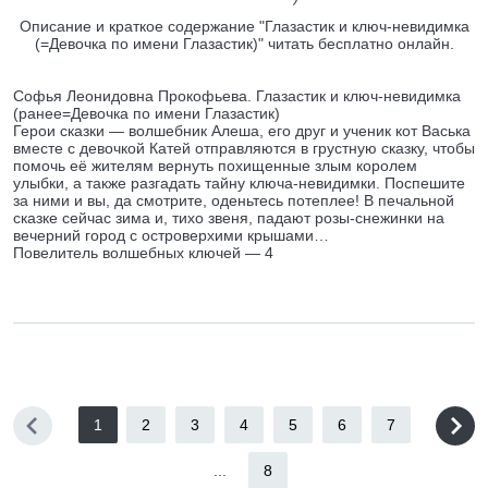
Описание и краткое содержание "Глазастик и ключ-невидимка
(=Девочка по имени Глазастик)" читать бесплатно онлайн.
Софья Леонидовна Прокофьева. Глазастик и ключ-невидимка
(ранее=Девочка по имени Глазастик)
Герои сказки — волшебник Алеша, его друг и ученик кот Васька
вместе с девочкой Катей отправляются в грустную сказку, чтобы
помочь её жителям вернуть похищенные злым королем
улыбки, а также разгадать тайну ключа-невидимки. Поспешите
за ними и вы, да смотрите, оденьтесь потеплее! В печальной
сказке сейчас зима и, тихо звеня, падают розы-снежинки на
вечерний город с островерхими крышами…
Повелитель волшебных ключей — 4
1
2
3
4
5
6
7
...
8