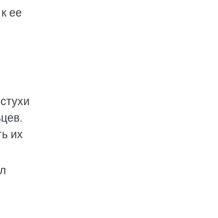
к ее
лстухи
цев.
ь их
л