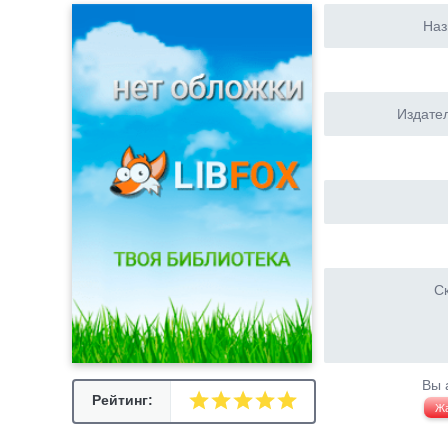
Наз
Издател
Ск
Вы 
Рейтинг:
Ж