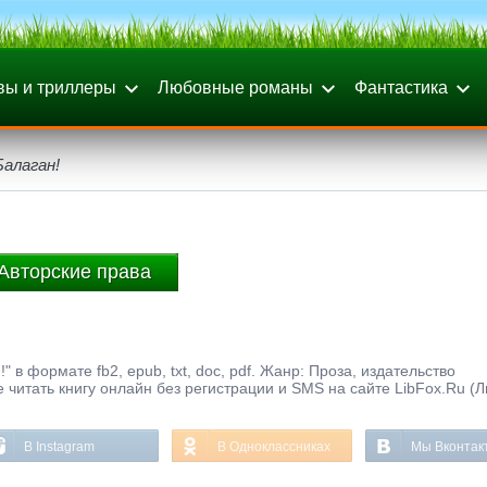
вы и триллеры
Любовные романы
Фантастика
Балаган!
Авторские права
 в формате fb2, epub, txt, doc, pdf. Жанр: Проза, издательство
 читать книгу онлайн без регистрации и SMS на сайте LibFox.Ru (
В Instagram
В Одноклассниках
Мы Вконтак