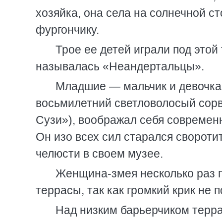
хозяйка, она села на солнечной с
фургончику.
Трое ее детей играли под этой
называлась «Неандертальцы».
Младшие — мальчик и девочка
восьмилетний светловолосый сорв
Сузи»), воображал себя совреме
Он изо всех сил старался сворот
челюсти в своем музее.
Женщина-змея несколько раз 
террасы, так как громкий крик не 
Над низким барьерчиком терр