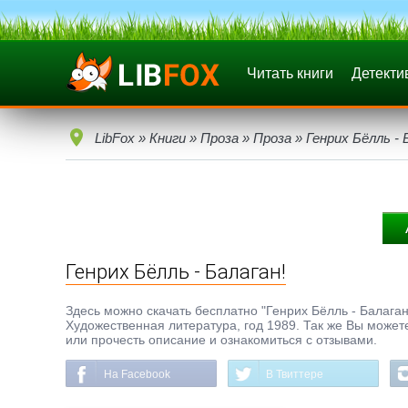
Читать книги
Детекти
LibFox
»
Книги
»
Проза
»
Проза
» Генрих Бёлль - 
Генрих Бёлль - Балаган!
Здесь можно скачать бесплатно "Генрих Бёлль - Балаган!"
Художественная литература, год 1989. Так же Вы можете
или прочесть описание и ознакомиться с отзывами.
На Facebook
В Твиттере