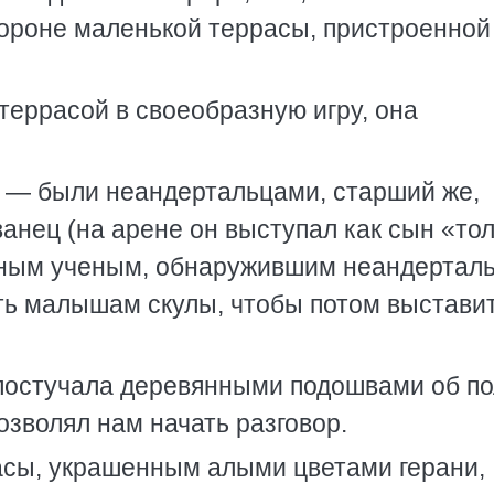
тороне маленькой террасы, пристроенной 
 террасой в своеобразную игру, она
 — были неандертальцами, старший же,
анец (на арене он выступал как сын «то
нным ученым, обнаружившим неандерталь
ить малышам скулы, чтобы потом выставит
постучала деревянными подошвами об по
позволял нам начать разговор.
асы, украшенным алыми цветами герани,