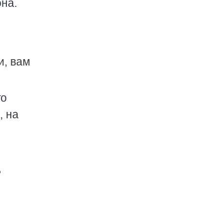
на.
и, вам
го
, на
ь