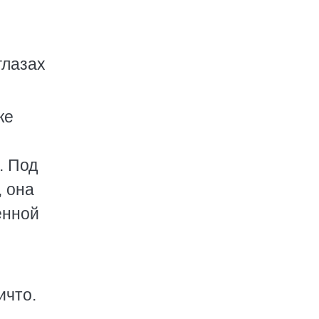
глазах
же
. Под
, она
енной
ичто.