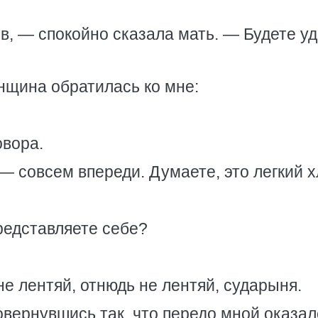
в, — спокойно сказала мать. — Будете у
енщина обратилась ко мне:
овора.
— совсем впереди. Думаете, это легкий 
редставляете себе?
не лентяй, отнюдь не лентяй, сударыня.
овернувшись так, что передо мной оказал