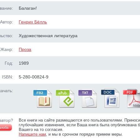
вание:
Балаган!
Автор:
Генрих Бёлль
ьство:
Художественная литература
Жанр:
Проза
Год:
1989
ISBN:
5-280-00824-9
ачать:
автор?
Все книги на сайте размещаются его пользователями. Принос
глубочайшие извинения, если Ваша книга была опубликована б
алоба
Вашего на то согласия.
Напишите нам
, и мы в срочном порядке примем меры.