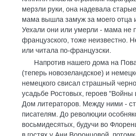
мерзли руки, она надевала старые
мама вышла замуж за моего отца и
Уехали они или умерли - мама не
французского, тоже неизвестно. Н
или читала по-французски.
Напротив нашего дома на Пова
(теперь новозеландское) и немецк
немецкого свисал страшный черно-
усадьбе Ростовых, героев "Войны
Дом литераторов. Между ними - с
писателям. До революции особняк
восьмидесятых, будучи во Флорен
в гостях у Ани Воронцовой, потом