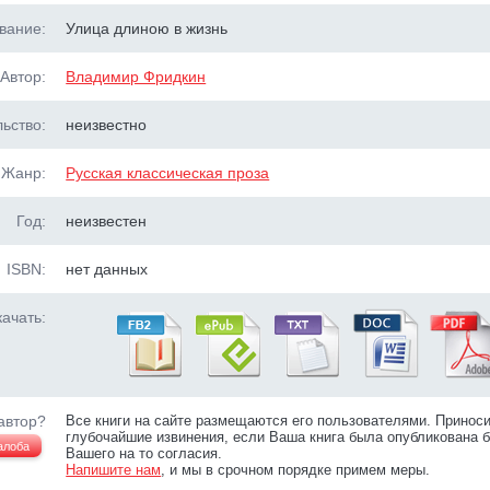
вание:
Улица длиною в жизнь
Автор:
Владимир Фридкин
ьство:
неизвестно
Жанр:
Русская классическая проза
Год:
неизвестен
ISBN:
нет данных
ачать:
автор?
Все книги на сайте размещаются его пользователями. Принос
глубочайшие извинения, если Ваша книга была опубликована б
алоба
Вашего на то согласия.
Напишите нам
, и мы в срочном порядке примем меры.