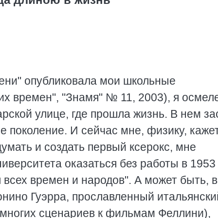
мени" опубликовала мои школьные
х времен", "Знамя" № 11, 2003), я осмел
рской улице, где прошла жизнь. В нем з
е поколение. И сейчас мне, физику, каже
думать и создать первый ксерокс, мне
иверситета оказаться без работы в 1953 
я всех времен и народов". А может быть, 
нино Гуэрра, прославленный итальянски
р многих сценариев к фильмам Феллини),