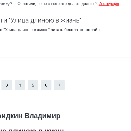
книгу?
Оплатили, но не знаете что делать дальше?
Инструкция
.
ги "Улица длиною в жизнь"
 "Улица длиною в жизнь" читать бесплатно онлайн.
3
4
5
6
7
идкин Владимир
ца длиною в жизнь