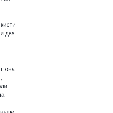
 кисти
ли два
ш, она
,
ели
на
еньше