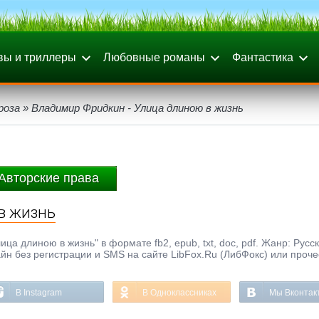
вы и триллеры
Любовные романы
Фантастика
роза
» Владимир Фридкин - Улица длиною в жизнь
Авторские права
в жизнь
а длиною в жизнь" в формате fb2, epub, txt, doc, pdf. Жанр: Русс
айн без регистрации и SMS на сайте LibFox.Ru (ЛибФокс) или проче
В Instagram
В Одноклассниках
Мы Вконтак