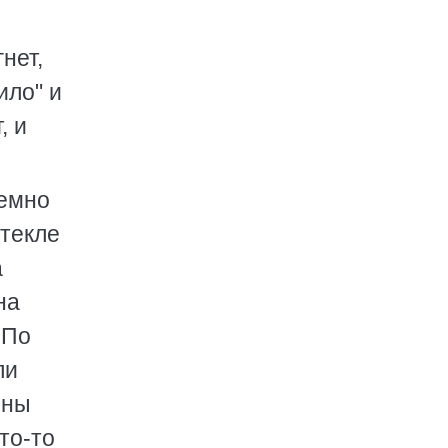
нет,
ило" и
, и
темно
стекле
а
на
 По
ли
ины
то-то