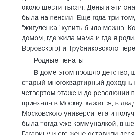
около шести тысяч. Деньги эти она
была на пенсии. Еще года три тому
"жигуленка" купить было можно. К
домом, где жила мама и где я род
Воровского) и Трубниковского пере
Родные пенаты
В доме этом прошло детство, 
старый многоквартирный доходный
четвертом этаже и до революции 
приехала в Москву, кажется, в два
Московского университета и получи
была тогда уже коммуналкой, в ше
Гагарину и его жене оставили дес