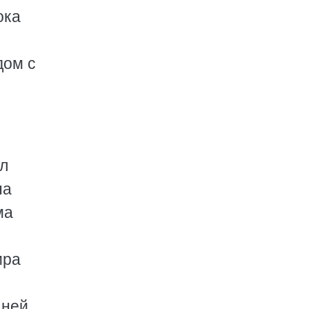
ока
дом с
ыл
на
ма
ира
 ней