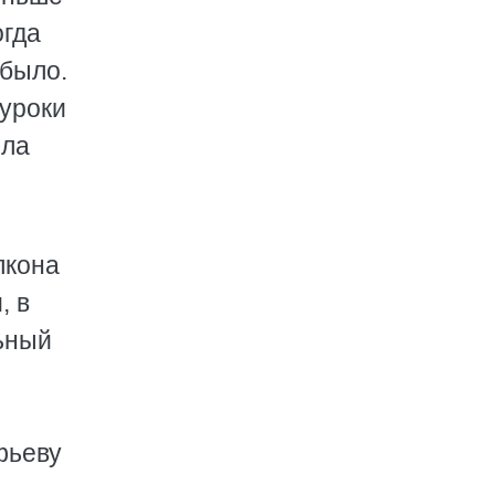
огда
 было.
 уроки
ила
лкона
, в
ьный
фьеву