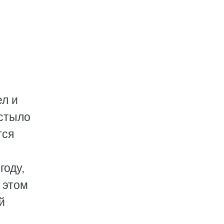
ел и
астыло
тся
году,
в этом
й