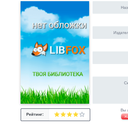
Наз
Издател
Ск
Вы 
Рейтинг:
Ж