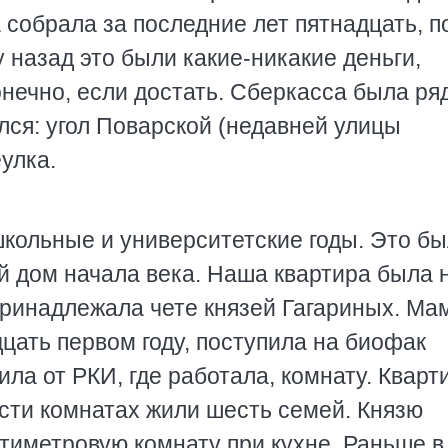
 собрала за последние лет пятнадцать, п
 назад это были какие-никакие деньги,
онечно, если достать. Сберкасса была ря
ился: угол Поварской (недавней улицы
улка.
школьные и университетские годы. Это б
 дом начала века. Наша квартира была 
принадлежала чете князей Гагариных. Ма
дцать первом году, поступила на биофак
ла от РКИ, где работала, комнату. Кварт
сти комнатах жили шесть семей. Князю
ятиметровую комнату при кухне. Раньше в