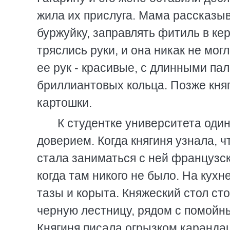
жила их прислуга. Мама рассказыв
буржуйку, заправлять фитиль в кер
тряслись руки, и она никак не мог
ее рук - красивые, с длинными па
бриллиантовых кольца. Позже кня
картошки.
К студентке университета оди
доверием. Когда княгиня узнала, ч
стала заниматься с ней французск
когда там никого не было. На кухн
тазы и корыта. Княжеский стол ст
черную лестницу, рядом с помойны
Княгиня писала огрызком каранда