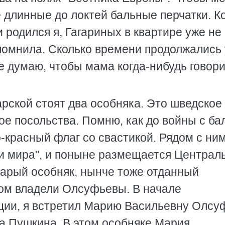
 длинные до локтей бальные перчатки. К
 родился я, Гагариных в квартире уже не
 помнила. Сколько времени продолжались
е думаю, чтобы мама когда-нибудь говор
рской стоят два особняка. Это шведское
ое посольства. Помню, как до войны с ба
красный флаг со свастикой. Рядом с ним
 и мира", и поныне размещается Централ
тарый особняк, нынче тоже отданный
ом владели Олсуфьевы. В начале
ции, я встретил Марию Васильевну Олсу
ка Пушкина. В этом особняке Мария