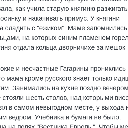
ала, как учила старую княгиню разжигать
осинку и накачивать примус. У княгини
ла сладить с "ежиком". Маме запомнились
льцами, на которых синим пламенем горе
гиня отдала кольца дворничихе за мешок
нокие и несчастные Гагарины прониклись
то мама кроме русского знает только иди
им. Занимались на кухне поздно вечером
е стояли шесть столов, над которыми вис
оял в самом невыгодном месте, у выхода 
м ведром. Учебника и бумаги не было.
ша на полях "Вестника Европы". Чтобы м