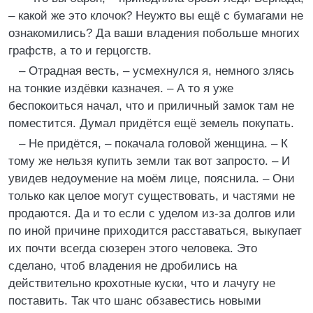
– какой же это клочок? Неужто вы ещё с бумагами не
ознакомились? Да ваши владения побольше многих
графств, а то и герцогств.
– Отрадная весть, – усмехнулся я, немного злясь
на тонкие издёвки казначея. – А то я уже
беспокоиться начал, что и приличный замок там не
поместится. Думал придётся ещё земель покупать.
– Не придётся, – покачала головой женщина. – К
тому же нельзя купить земли так вот запросто. – И
увидев недоумение на моём лице, пояснила. – Они
только как целое могут существовать, и частями не
продаются. Да и то если с уделом из-за долгов или
по иной причине приходится расставаться, выкупает
их почти всегда сюзерен этого человека. Это
сделано, чтоб владения не дробились на
действительно крохотные куски, что и лачугу не
поставить. Так что шанс обзавестись новыми