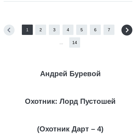
1
2
3
4
5
6
7
...
14
Андрей Буревой
Охотник: Лорд Пустошей
(Охотник Дарт – 4)