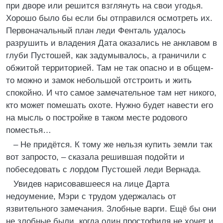
при дворе или решится взглянуть на свои угодья.
Хорошо было бы если бы отправился осмотреть их.
Первоначальный план леди Фенталь удалось
разрушить и владения Дата оказались не анклавом в
глуби Пустошей, как задумывалось, а граничили с
обжитой территорией. Там не так опасно и в общем-
то можно и замок небольшой отстроить и жить
спокойно. И что самое замечательное там нет никого,
кто может помешать охоте. Нужно будет навести его
на мысль о постройке в таком месте родового
поместья…
– Не придётся. К тому же нельзя купить земли так
вот запросто, – сказала решившая подойти и
побеседовать с лордом Пустошей леди Вернада.
Увидев нарисовавшееся на лице Дарта
недоумение, Мэри с трудом удержалась от
язвительного замечания. Злобные варги. Ещё бы они
не злобные были, когда один простофиля не хочет и