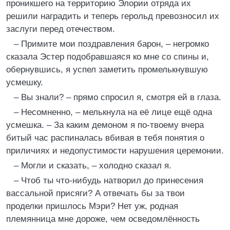
проникшего на территорию Элории отряда их
решили наградить и теперь герольд превозносил их
заслуги перед отечеством.
– Примите мои поздравления барон, – негромко
сказала Эстер подобравшаяся ко мне со спины и,
обернувшись, я успел заметить промелькнувшую
усмешку.
– Вы знали? – прямо спросил я, смотря ей в глаза.
– Несомненно, – мелькнула на её лице ещё одна
усмешка. – За каким демоном я по-твоему вчера
битый час распиналась вбивая в тебя понятия о
приличиях и недопустимости нарушения церемонии.
– Могли и сказать, – холодно сказал я.
– Чтоб ты что-нибудь натворил до принесения
вассальной присяги? А отвечать бы за твои
проделки пришлось Мэри? Нет уж, родная
племянница мне дороже, чем осведомлённость