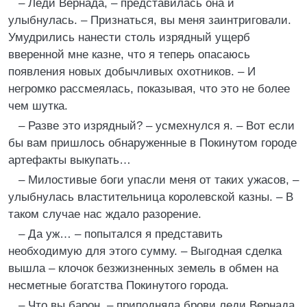
– Леди Вернада, – представилась она и
улыбнулась. – Признаться, вы меня заинтриговали.
Умудрились нанести столь изрядный ущерб
вверенной мне казне, что я теперь опасаюсь
появления новых добычливых охотников. – И
негромко рассмеялась, показывая, что это не более
чем шутка.
– Разве это изрядный? – усмехнулся я. – Вот если
бы вам пришлось обнаруженные в Покинутом городе
артефакты выкупать…
– Милостивые боги упасли меня от таких ужасов, –
улыбнулась властительница королевской казны. – В
таком случае нас ждало разорение.
– Да уж… – попытался я представить
необходимую для этого сумму. – Выгодная сделка
вышла – клочок безжизненных земель в обмен на
несметные богатства Покинутого города.
– Что вы барон, – приподняла брови леди Вернада,