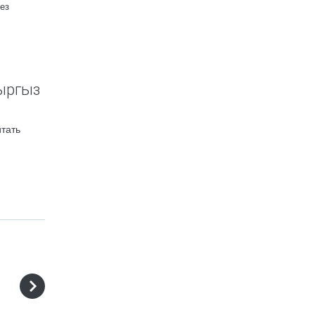
ез
кыргыз
итать