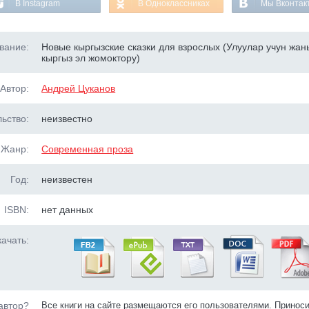
В Instagram
В Одноклассниках
Мы Вконтак
вание:
Новые кыргызские сказки для взрослых (Улуулар учун жан
кыргыз эл жомоктору)
Автор:
Андрей Цуканов
ьство:
неизвестно
Жанр:
Современная проза
Год:
неизвестен
ISBN:
нет данных
ачать:
автор?
Все книги на сайте размещаются его пользователями. Принос