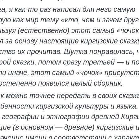
, я как-то раз написал для него самую
рую как мир тему «кто, чем и зачем друг
ьзуя (естественно) этот самый «чочок»
л за основу настоящие киргизские сказк
ство их прочитав. Шутка понравилась, 
рой сказки, потом сразу третьей — и п
 или иначе, этот самый «чочок» присутс
остепенно появился целый сборник.
к можно точнее передать в своих сказк
обенности киргизской культуры и языка.
географии и этнографии древней Кирги
ие (в основном — древние) киргизские 
начение имени в соответствии с харак