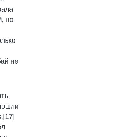
вала
, но
олько
бай не
ть,
 пошли
,[17]
ёл