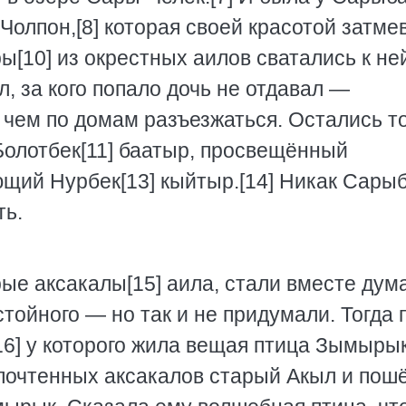
Чолпон,[8] которая своей красотой затме
ы[10] из окрестных аилов сватались к ней
 за кого попало дочь не отдавал —
 чем по домам разъезжаться. Остались т
Болотбек[11] баатыр, просвещённый
щий Нурбек[13] кыйтыр.[14] Никак Сары
ть.
е аксакалы[15] аила, стали вместе дума
стойного — но так и не придумали. Тогда
16] у которого жила вещая птица Зымырык
почтенных аксакалов старый Акыл и пош