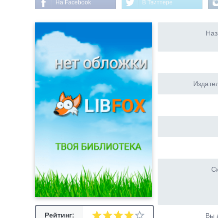
На Facebook
В Твиттере
Наз
Издател
Ск
Рейтинг:
Вы 