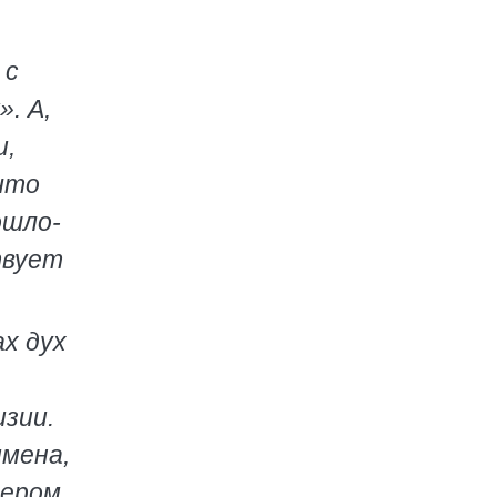
 с
. А,
и,
что
ошло-
твует
ах дух
зии.
имена,
тером