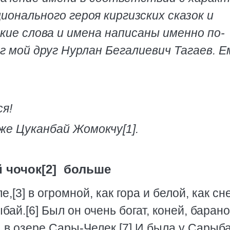
ционального героя киргизских сказок и
кие слова и имена написаны именно по-
г мой друг Нурлан Бегалиевич Тагаев. Е
я!
же Цуканбай Жомокчу[1].
й чочок[2] больше
[3] в огромной, как гора и белой, как сне
бай.[6] Был он очень богат, коней, барано
ы в озере Сары-Челек.[7] И была у Сарыб