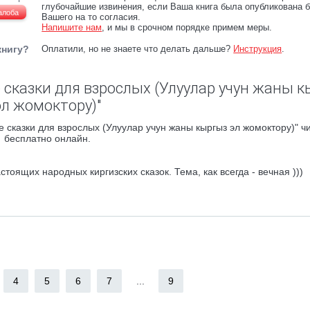
глубочайшие извинения, если Ваша книга была опубликована б
алоба
Вашего на то согласия.
Напишите нам
, и мы в срочном порядке примем меры.
книгу?
Оплатили, но не знаете что делать дальше?
Инструкция
.
 сказки для взрослых (Улуулар учун жаны 
эл жомоктору)"
 сказки для взрослых (Улуулар учун жаны кыргыз эл жомоктору)" ч
бесплатно онлайн.
оящих народных киргизских сказок. Тема, как всегда - вечная )))
4
5
6
7
...
9