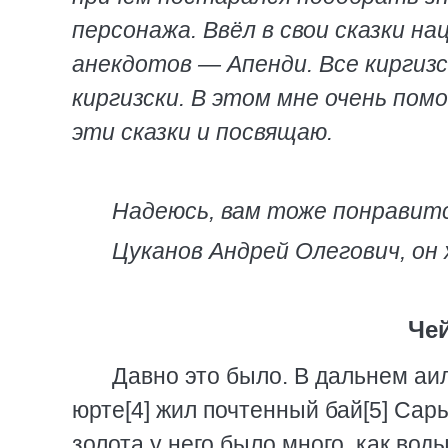
персонажа. Ввёл в свои сказки на
анекдотов — Апенди. Все киргизс
киргизски. В этом мне очень помо
эти сказки и посвящаю.
Надеюсь, вам тоже понравитс
Цуканов Андрей Олегович, он 
Че
Давно это было. В дальнем аиле,
юрте[4] жил почтенный бай[5] Сары
золота у него было много, как вод