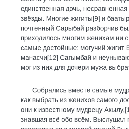
единственная дочь, несравненная 
звёзды. Многие жигиты[9] и баатыр
почтенный Сарыбай разборчив был,
приходилось многим женихам ни с
самые достойные: могучий жигит 
манасчи[12] Сагымбай и неунываю
мог из них для дочери мужа выбра
Собрались вместе самые мудры
как выбрать из женихов самого до
они к известному мудрецу Акылу,[
знавшая всё обо всём. Выслушал 