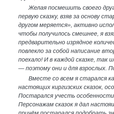
Желая посмешить своего друга
первую сказку, взяв за основу ста
другом меряется», активно испол
чтобы получилось смешнее, я взя
предварительно изрядное количе
повлекло за собой написание вто
поехало! И в каждой сказке, так
— поэтому они и для взрослых. П
Вместе со всем я старался ка
настоящих киргизских сказок, ос
Постарался учесть особенности 
Персонажам сказок я дал настоящ
причём постарался подобрать з