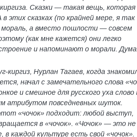
 киргиза. Сказки — такая вещь, которая
в этих сказках (по крайней мере, я так
и мораль, а вместо пошлости — совсем
этому (как мне кажется) они легко
строение и напоминают о морали. Дума
уг-киргиз, Нурлан Тагаев, когда знакоми
еется, начал с замечательного слова «ч
онкое и смешное для русского уха слово
ым атрибутом повседневных шуток.
 этот «чочок» подходит: любой выступ,
евращается в «чочок». «Чочок» — это не
е, в каждой культуре есть свой «чочок».