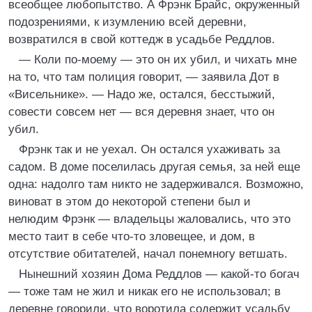
всеобщее любопытство. А Фрэнк Брайс, окруженный
подозрениями, к изумлению всей деревни,
возвратился в свой коттедж в усадьбе Реддлов.
— Коли по-моему — это он их убил, и чихать мне
на то, что там полиция говорит, — заявила Дот в
«Висельнике». — Надо же, остался, бесстыжий,
совести совсем нет — вся деревня знает, что он
убил.
Фрэнк так и не уехал. Он остался ухаживать за
садом. В доме поселилась другая семья, за ней еще
одна: надолго там никто не задерживался. Возможно,
виноват в этом до некоторой степени был и
нелюдим Фрэнк — владельцы жаловались, что это
место таит в себе что-то зловещее, и дом, в
отсутствие обитателей, начал понемногу ветшать.
Нынешний хозяин Дома Реддлов — какой-то богач
— тоже там не жил и никак его не использовал; в
деревне говорили, что воротила содержит усадьбу