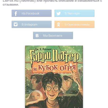
LibFox.Ru (ЛибФокс) или прочесть описание и ознакомиться с
отзывами.
На Facebook
В Твиттере
В Instagram
В Одноклассниках
Мы Вконтакте