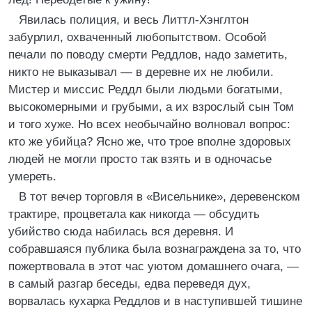
Явилась полиция, и весь Литтл-Хэнглтон
забурлил, охваченный любопытством. Особой
печали по поводу смерти Реддлов, надо заметить,
никто не выказывал — в деревне их не любили.
Мистер и миссис Реддл были людьми богатыми,
высокомерными и грубыми, а их взрослый сын Том
и того хуже. Но всех необычайно волновал вопрос:
кто же убийца? Ясно же, что трое вполне здоровых
людей не могли просто так взять и в одночасье
умереть.
В тот вечер торговля в «Висельнике», деревенском
трактире, процветала как никогда — обсудить
убийство сюда набилась вся деревня. И
собравшаяся публика была вознаграждена за то, что
пожертвовала в этот час уютом домашнего очага, —
в самый разгар беседы, едва переведя дух,
ворвалась кухарка Реддлов и в наступившей тишине