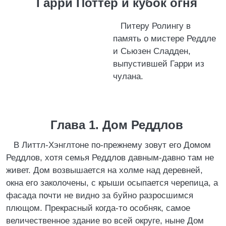
Гарри Поттер и кубок огня
Питеру Ролингу в
память о мистере Реддле
и Сьюзен Сладден,
выпустившей Гарри из
чулана.
Глава 1. Дом Реддлов
В Литтл-Хэнглтоне по-прежнему зовут его Домом
Реддлов, хотя семья Реддлов давным-давно там не
живет. Дом возвышается на холме над деревней,
окна его заколочены, с крыши осыпается черепица, а
фасада почти не видно за буйно разросшимся
плющом. Прекрасный когда-то особняк, самое
величественное здание во всей округе, ныне Дом