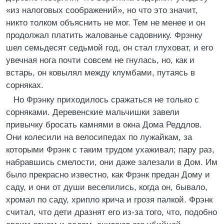
«из налоговых соображений», но что это значит,
никто толком объяснить не мог. Тем не менее и он
продолжал платить жалованье садовнику. Фрэнку
шел семьдесят седьмой год, он стал глуховат, и его
увечная нога почти совсем не гнулась, но, как и
встарь, он ковылял между клумбами, путаясь в
сорняках.
Но Фрэнку приходилось сражаться не только с
сорняками. Деревенские мальчишки завели
привычку бросать камнями в окна Дома Реддлов.
Они колесили на велосипедах по лужайкам, за
которыми Фрэнк с таким трудом ухаживал; пару раз,
набравшись смелости, они даже залезали в Дом. Им
было прекрасно известно, как Фрэнк предан Дому и
саду, и они от души веселились, когда он, бывало,
хромал по саду, хрипло крича и грозя палкой. Фрэнк
считал, что дети дразнят его из-за того, что, подобно