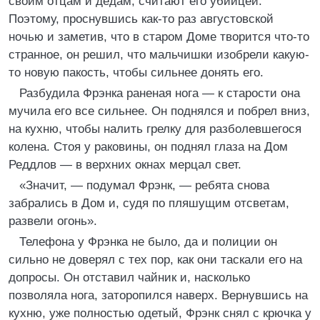
своим отцам и дедам, считают его убийцей.
Поэтому, проснувшись как-то раз августовской
ночью и заметив, что в старом Доме творится что-то
странное, он решил, что мальчишки изобрели какую-
то новую пакость, чтобы сильнее донять его.
Разбудила Фрэнка раненая нога — к старости она
мучила его все сильнее. Он поднялся и побрел вниз,
на кухню, чтобы налить грелку для разболевшегося
колена. Стоя у раковины, он поднял глаза на Дом
Реддлов — в верхних окнах мерцал свет.
«Значит, — подумал Фрэнк, — ребята снова
забрались в Дом и, судя по пляшущим отсветам,
развели огонь».
Телефона у Фрэнка не было, да и полиции он
сильно не доверял с тех пор, как они таскали его на
допросы. Он отставил чайник и, насколько
позволяла нога, заторопился наверх. Вернувшись на
кухню, уже полностью одетый, Фрэнк снял с крючка у