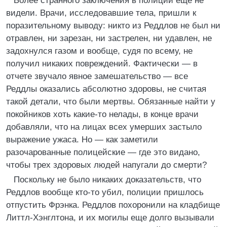
Более странного заключения в полиции еще не
видели. Врачи, исследовавшие тела, пришли к
поразительному выводу: никто из Реддлов не был ни
отравлен, ни зарезан, ни застрелен, ни удавлен, не
задохнулся газом и вообще, судя по всему, не
получил никаких повреждений. Фактически — в
отчете звучало явное замешательство — все
Реддлы оказались абсолютно здоровы, не считая
такой детали, что были мертвы. Обязанные найти у
покойников хоть какие-то нелады, в конце врачи
добавляли, что на лицах всех умерших застыло
выражение ужаса. Но — как заметили
разочарованные полицейские — где это видано,
чтобы трех здоровых людей напугали до смерти?
Поскольку не было никаких доказательств, что
Реддлов вообще кто-то убил, полиции пришлось
отпустить Фрэнка. Реддлов похоронили на кладбище
Литтл-Хэнглтона, и их могилы еще долго вызывали