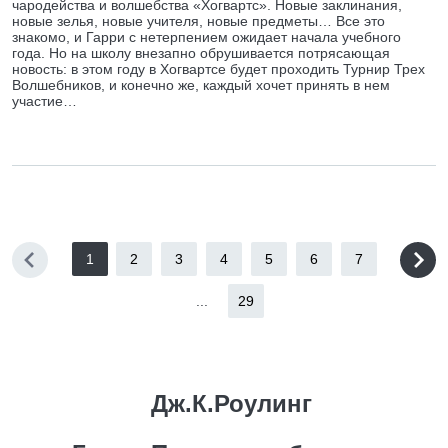
чародейства и волшебства «Хогвартс». Новые заклинания,
новые зелья, новые учителя, новые предметы… Все это
знакомо, и Гарри с нетерпением ожидает начала учебного
года. Но на школу внезапно обрушивается потрясающая
новость: в этом году в Хогвартсе будет проходить Турнир Трех
Волшебников, и конечно же, каждый хочет принять в нем
участие…
1
2
3
4
5
6
7
...
29
Дж.К.Роулинг