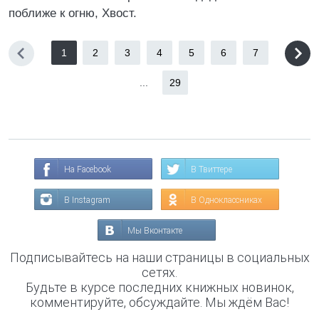
поближе к огню, Хвост.
1
2
3
4
5
6
7
...
29
На Facebook
В Твиттере
В Instagram
В Одноклассниках
Мы Вконтакте
Подписывайтесь на наши страницы в социальных
сетях.
Будьте в курсе последних книжных новинок,
комментируйте, обсуждайте. Мы ждём Вас!