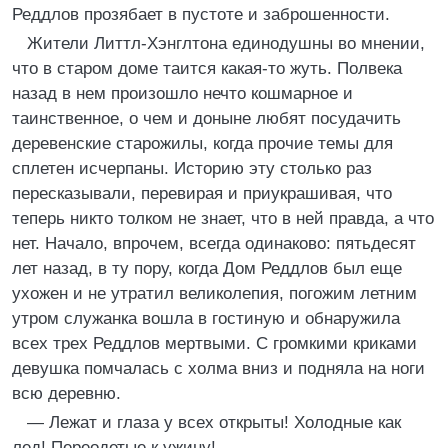
Реддлов прозябает в пустоте и заброшенности.
Жители Литтл-Хэнглтона единодушны во мнении,
что в старом доме таится какая-то жуть. Полвека
назад в нем произошло нечто кошмарное и
таинственное, о чем и доныне любят посудачить
деревенские старожилы, когда прочие темы для
сплетен исчерпаны. Историю эту столько раз
пересказывали, перевирая и приукрашивая, что
теперь никто толком не знает, что в ней правда, а что
нет. Начало, впрочем, всегда одинаково: пятьдесят
лет назад, в ту пору, когда Дом Реддлов был еще
ухожен и не утратил великолепия, погожим летним
утром служанка вошла в гостиную и обнаружила
всех трех Реддлов мертвыми. С громкими криками
девушка помчалась с холма вниз и подняла на ноги
всю деревню.
— Лежат и глаза у всех открыты! Холодные как
лед! Переодетые к ужину!