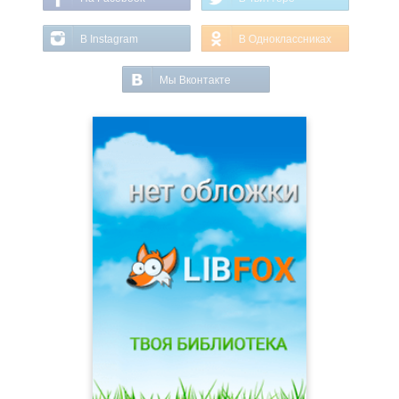
В Instagram
В Одноклассниках
Мы Вконтакте