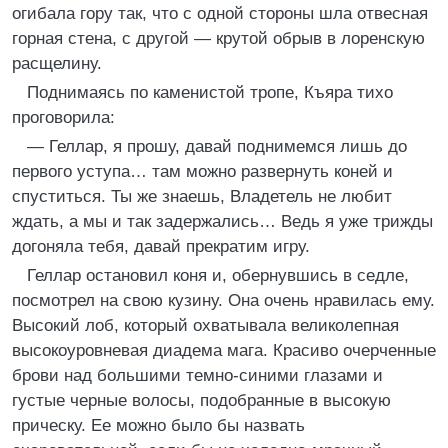
огибала гору так, что с одной стороны шла отвесная
горная стена, с другой — крутой обрыв в лоренскую
расщелину.
Поднимаясь по каменистой тропе, Къяра тихо
проговорила:
— Геллар, я прошу, давай поднимемся лишь до
первого уступа… там можно развернуть коней и
спуститься. Ты же знаешь, Владетель не любит
ждать, а мы и так задержались… Ведь я уже трижды
догоняла тебя, давай прекратим игру.
Геллар остановил коня и, обернувшись в седле,
посмотрел на свою кузину. Она очень нравилась ему.
Высокий лоб, который охватывала великолепная
высокоуровневая диадема мага. Красиво очерченные
брови над большими темно-синими глазами и
густые черные волосы, подобранные в высокую
прическу. Ее можно было бы назвать