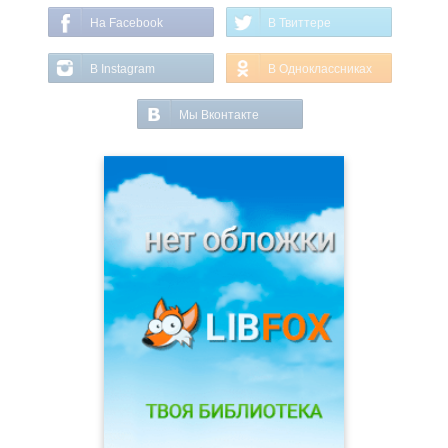
На Facebook
В Твиттере
В Instagram
В Одноклассниках
Мы Вконтакте