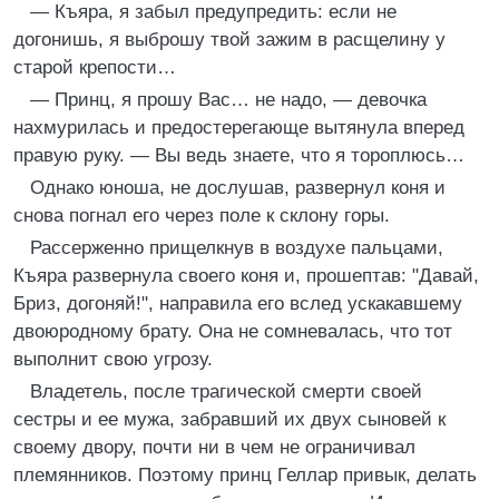
— Къяра, я забыл предупредить: если не
догонишь, я выброшу твой зажим в расщелину у
старой крепости…
— Принц, я прошу Вас… не надо, — девочка
нахмурилась и предостерегающе вытянула вперед
правую руку. — Вы ведь знаете, что я тороплюсь…
Однако юноша, не дослушав, развернул коня и
снова погнал его через поле к склону горы.
Рассерженно прищелкнув в воздухе пальцами,
Къяра развернула своего коня и, прошептав: "Давай,
Бриз, догоняй!", направила его вслед ускакавшему
двоюродному брату. Она не сомневалась, что тот
выполнит свою угрозу.
Владетель, после трагической смерти своей
сестры и ее мужа, забравший их двух сыновей к
своему двору, почти ни в чем не ограничивал
племянников. Поэтому принц Геллар привык, делать