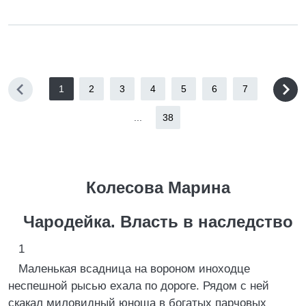
1
2
3
4
5
6
7
...
38
Колесова Марина
Чародейка. Власть в наследство
1
Маленькая всадница на вороном иноходце
неспешной рысью ехала по дороге. Рядом с ней
скакал миловидный юноша в богатых парчовых