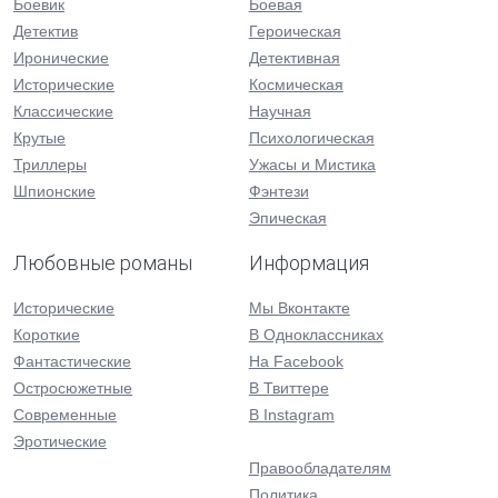
Боевик
Боевая
Детектив
Героическая
Иронические
Детективная
Исторические
Космическая
Классические
Научная
Крутые
Психологическая
Триллеры
Ужасы и Мистика
Шпионские
Фэнтези
Эпическая
Любовные романы
Информация
Исторические
Мы Вконтакте
Короткие
В Одноклассниках
Фантастические
На Facebook
Остросюжетные
В Твиттере
Современные
В Instagram
Эротические
Правообладателям
Политика