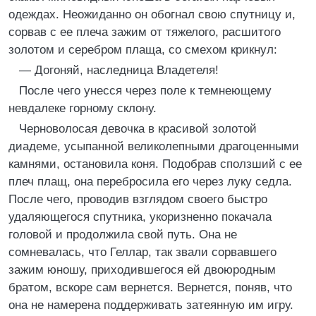
одеждах. Неожиданно он обогнал свою спутницу и,
сорвав с ее плеча зажим от тяжелого, расшитого
золотом и серебром плаща, со смехом крикнул:
— Догоняй, наследница Владетеля!
После чего унесся через поле к темнеющему
невдалеке горному склону.
Черноволосая девочка в красивой золотой
диадеме, усыпанной великолепными драгоценными
камнями, остановила коня. Подобрав сползший с ее
плеч плащ, она перебросила его через луку седла.
После чего, проводив взглядом своего быстро
удаляющегося спутника, укоризненно покачала
головой и продолжила свой путь. Она не
сомневалась, что Геллар, так звали сорвавшего
зажим юношу, приходившегося ей двоюродным
братом, вскоре сам вернется. Вернется, поняв, что
она не намерена поддерживать затеянную им игру.