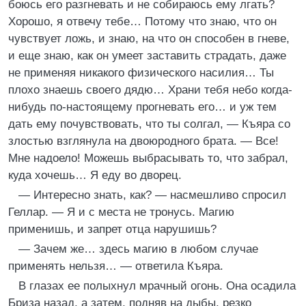
боюсь его разгневать и не собираюсь ему лгать?
Хорошо, я отвечу тебе… Потому что знаю, что он
чувствует ложь, и знаю, на что он способен в гневе,
и еще знаю, как он умеет заставить страдать, даже
не применяя никакого физического насилия… Ты
плохо знаешь своего дядю… Храни тебя небо когда-
нибудь по-настоящему прогневать его… и уж тем
дать ему почувствовать, что ты солгал, — Къяра со
злостью взглянула на двоюродного брата. — Все!
Мне надоело! Можешь выбрасывать то, что забрал,
куда хочешь… Я еду во дворец.
— Интересно знать, как? — насмешливо спросил
Геллар. — Я и с места не тронусь. Магию
применишь, и запрет отца нарушишь?
— Зачем же… здесь магию в любом случае
применять нельзя… — ответила Къяра.
В глазах ее полыхнул мрачный огонь. Она осадила
Бриза назад, а затем, подняв на дыбы, резко