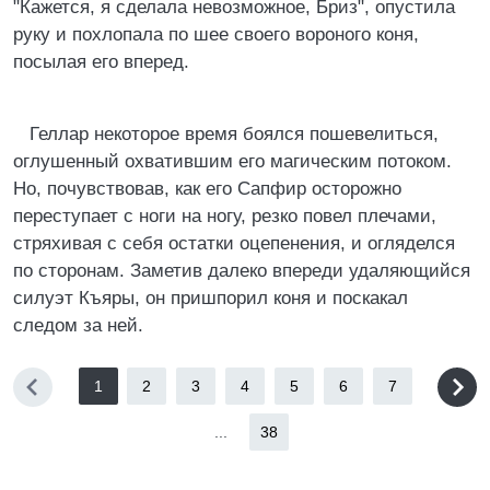
"Кажется, я сделала невозможное, Бриз", опустила
руку и похлопала по шее своего вороного коня,
посылая его вперед.
Геллар некоторое время боялся пошевелиться,
оглушенный охватившим его магическим потоком.
Но, почувствовав, как его Сапфир осторожно
переступает с ноги на ногу, резко повел плечами,
стряхивая с себя остатки оцепенения, и огляделся
по сторонам. Заметив далеко впереди удаляющийся
силуэт Къяры, он пришпорил коня и поскакал
следом за ней.
1
2
3
4
5
6
7
...
38