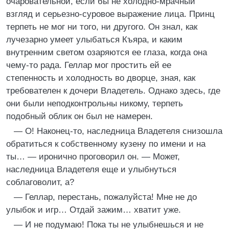
очаровательной, если бы не холодно-мрачный
взгляд и серьезно-суровое выражение лица. Принц
терпеть не мог ни того, ни другого. Он знал, как
лучезарно умеет улыбаться Къяра, и каким
внутренним светом озаряются ее глаза, когда она
чему-то рада. Геллар мог простить ей ее
степенность и холодность во дворце, зная, как
требователен к дочери Владетель. Однако здесь, где
они были неподконтрольны никому, терпеть
подобный облик он был не намерен.
— О! Наконец-то, наследница Владетеля снизошла
обратиться к собственному кузену по имени и на
ты… — иронично проговорил он. — Может,
наследница Владетеля еще и улыбнуться
соблаговолит, а?
— Геллар, перестань, пожалуйста! Мне не до
улыбок и игр… Отдай зажим… хватит уже.
— И не подумаю! Пока ты не улыбнешься и не