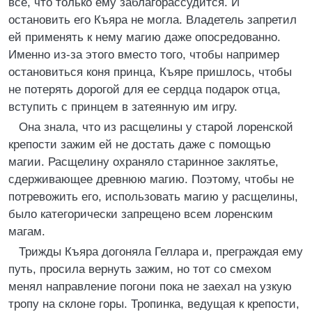
все, что только ему заблагорассудится. И
остановить его Къяра не могла. Владетель запретил
ей применять к нему магию даже опосредованно.
Именно из-за этого вместо того, чтобы например
остановиться коня принца, Къяре пришлось, чтобы
не потерять дорогой для ее сердца подарок отца,
вступить с принцем в затеянную им игру.
Она знала, что из расщелины у старой лоренской
крепости зажим ей не достать даже с помощью
магии. Расщелину охраняло старинное заклятье,
сдерживающее древнюю магию. Поэтому, чтобы не
потревожить его, использовать магию у расщелины,
было категорически запрещено всем лоренским
магам.
Трижды Къяра догоняла Геллара и, преграждая ему
путь, просила вернуть зажим, но тот со смехом
менял направление погони пока не заехал на узкую
тропу на склоне горы. Тропинка, ведущая к крепости,