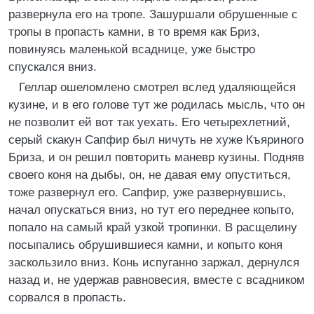
развернула его на тропе. Зашуршали обрушенные с
тропы в пропасть камни, в то время как Бриз,
повинуясь маленькой всаднице, уже быстро
спускался вниз.
Геллар ошеломлено смотрел вслед удаляющейся
кузине, и в его голове тут же родилась мысль, что он
не позволит ей вот так уехать. Его четырехлетний,
серый скакун Сапфир был ничуть не хуже Къяриного
Бриза, и он решил повторить маневр кузины. Подняв
своего коня на дыбы, он, не давая ему опуститься,
тоже развернул его. Сапфир, уже развернувшись,
начал опускаться вниз, но тут его переднее копыто,
попало на самый край узкой тропинки. В расщелину
посыпались обрушившиеся камни, и копыто коня
заскользило вниз. Конь испуганно заржал, дернулся
назад и, не удержав равновесия, вместе с всадником
сорвался в пропасть.