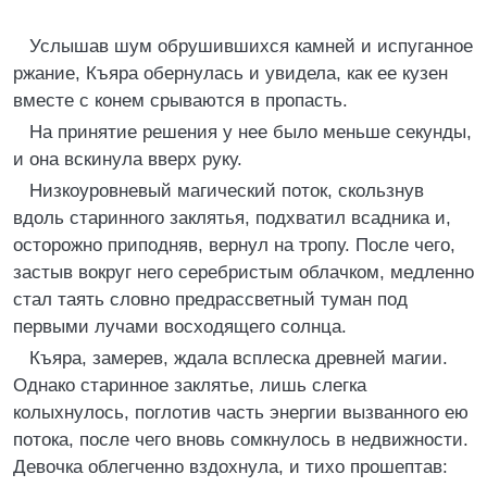
Услышав шум обрушившихся камней и испуганное
ржание, Къяра обернулась и увидела, как ее кузен
вместе с конем срываются в пропасть.
На принятие решения у нее было меньше секунды,
и она вскинула вверх руку.
Низкоуровневый магический поток, скользнув
вдоль старинного заклятья, подхватил всадника и,
осторожно приподняв, вернул на тропу. После чего,
застыв вокруг него серебристым облачком, медленно
стал таять словно предрассветный туман под
первыми лучами восходящего солнца.
Къяра, замерев, ждала всплеска древней магии.
Однако старинное заклятье, лишь слегка
колыхнулось, поглотив часть энергии вызванного ею
потока, после чего вновь сомкнулось в недвижности.
Девочка облегченно вздохнула, и тихо прошептав: