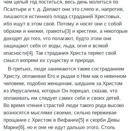
чем целый год поститься, весь день молиться по
Псалтыри и т. д. Делают они это слепо и, напротив,
лишаются истинного плода страданий Христовых,
ибо ищут в этом своё. Потому и носят они с собой
образки и книжки, грамоты[3] и крестики, а некоторые
доходят до того, что полагают, будто этим они
защищают себя от воды, льда, огня и всякой
опасности[4]. Так страдания Христа теряют свой
смысл вопреки их существу и природе.
В-третьих, люди занимаются также состраданием
Христу, оплакивая Его и рыдая о Нем как о невинном
человеке, подобно женщинам, шедшим за Христом
из Иерусалима, которых Он порицал, сказав, что
оплакивать им следует самих себя и своих детей.
Во время чтения страстей люди такого рода высоко
возносятся мыслями своими, сильно переживая
прощание с Христом в Вифании[5] и скорби Девы
Марии[6], но и они не идут дальше этого. Столь