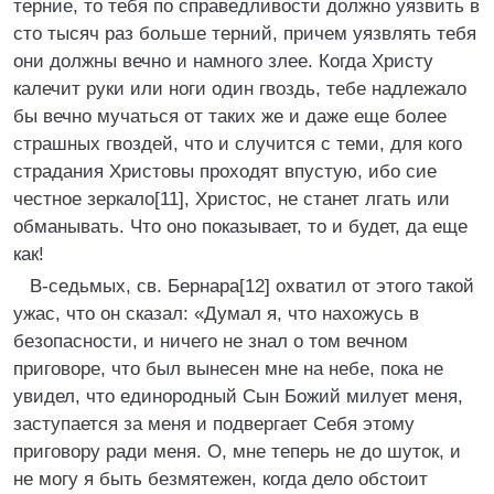
терние, то тебя по справедливости должно уязвить в
сто тысяч раз больше терний, причем уязвлять тебя
они должны вечно и намного злее. Когда Христу
калечит руки или ноги один гвоздь, тебе надлежало
бы вечно мучаться от таких же и даже еще более
страшных гвоздей, что и случится с теми, для кого
страдания Христовы проходят впустую, ибо сие
честное зеркало[11], Христос, не станет лгать или
обманывать. Что оно показывает, то и будет, да еще
как!
В-седьмых, св. Бернара[12] охватил от этого такой
ужас, что он сказал: «Думал я, что нахожусь в
безопасности, и ничего не знал о том вечном
приговоре, что был вынесен мне на небе, пока не
увидел, что единородный Сын Божий милует меня,
заступается за меня и подвергает Себя этому
приговору ради меня. О, мне теперь не до шуток, и
не могу я быть безмятежен, когда дело обстоит