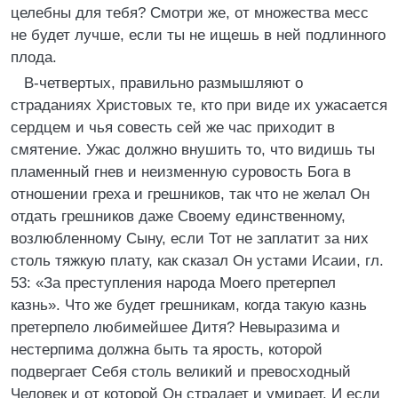
целебны для тебя? Смотри же, от множества месс
не будет лучше, если ты не ищешь в ней подлинного
плода.
В-четвертых, правильно размышляют о
страданиях Христовых те, кто при виде их ужасается
сердцем и чья совесть сей же час приходит в
смятение. Ужас должно внушить то, что видишь ты
пламенный гнев и неизменную суровость Бога в
отношении греха и грешников, так что не желал Он
отдать грешников даже Своему единственному,
возлюбленному Сыну, если Тот не заплатит за них
столь тяжкую плату, как сказал Он устами Исаии, гл.
53: «За преступления народа Моего претерпел
казнь». Что же будет грешникам, когда такую казнь
претерпело любимейшее Дитя? Невыразима и
нестерпима должна быть та ярость, которой
подвергает Себя столь великий и превосходный
Человек и от которой Он страдает и умирает. И если