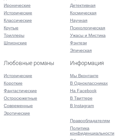
Иронические
Детективная
Исторические
Космическая
Классические
Научная
Крутые
Психологическая
Триллеры
Ужасы и Мистика
Шпионские
Фэнтези
Эпическая
Любовные романы
Информация
Исторические
Мы Вконтакте
Короткие
В Одноклассниках
Фантастические
На Facebook
Остросюжетные
В Твиттере
Современные
В Instagram
Эротические
Правообладателям
Политика
конфиденциальности