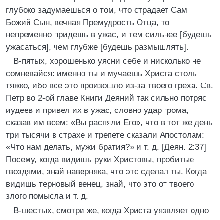
глубоко задумаешься о том, что страдает Сам
Божий Сын, вечная Премудрость Отца, то
непременно придешь в ужас, и тем сильнее [будешь
ужасаться], чем глубже [будешь размышлять].
В-пятых, хорошенько уясни себе и нисколько не
сомневайся: именно ты и мучаешь Христа столь
тяжко, ибо все это произошло из-за твоего греха. Св.
Петр во 2-ой главе Книги Деяний так сильно потряс
иудеев и привел их в ужас, словно удар грома,
сказав им всем: «Вы распяли Его», что в тот же день
три тысячи в страхе и трепете сказали Апостолам:
«Что нам делать, мужи братия?» и т. д. [Деян. 2:37]
Посему, когда видишь руки Христовы, пробитые
гвоздями, знай наверняка, что это сделал ты. Когда
видишь терновый венец, знай, что это от твоего
злого помысла и т. д.
В-шестых, смотри же, когда Христа уязвляет одно