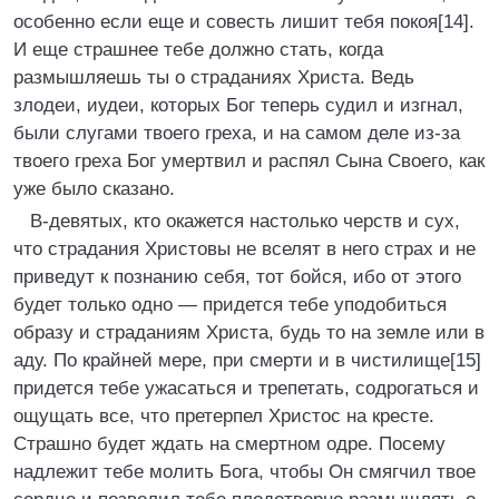
особенно если еще и совесть лишит тебя покоя[14].
И еще страшнее тебе должно стать, когда
размышляешь ты о страданиях Христа. Ведь
злодеи, иудеи, которых Бог теперь судил и изгнал,
были слугами твоего греха, и на самом деле из-за
твоего греха Бог умертвил и распял Сына Своего, как
уже было сказано.
В-девятых, кто окажется настолько черств и сух,
что страдания Христовы не вселят в него страх и не
приведут к познанию себя, тот бойся, ибо от этого
будет только одно — придется тебе уподобиться
образу и страданиям Христа, будь то на земле или в
аду. По крайней мере, при смерти и в чистилище[15]
придется тебе ужасаться и трепетать, содрогаться и
ощущать все, что претерпел Христос на кресте.
Страшно будет ждать на смертном одре. Посему
надлежит тебе молить Бога, чтобы Он смягчил твое