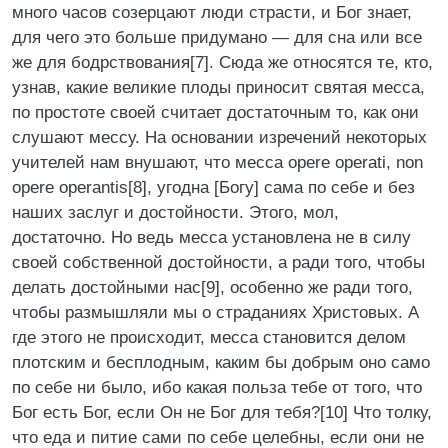
много часов созерцают люди страсти, и Бог знает,
для чего это больше придумано — для сна или все
же для бодрствования[7]. Сюда же относятся те, кто,
узнав, какие великие плоды приносит святая месса,
по простоте своей считает достаточным то, как они
слушают мессу. На основании изречений некоторых
учителей нам внушают, что месса opere operati, non
opere operantis[8], угодна [Богу] сама по себе и без
наших заслуг и достойности. Этого, мол,
достаточно. Но ведь месса установлена не в силу
своей собственной достойности, а ради того, чтобы
делать достойными нас[9], особенно же ради того,
чтобы размышляли мы о страданиях Христовых. А
где этого не происходит, месса становится делом
плотским и бесплодным, каким бы добрым оно само
по себе ни было, ибо какая польза тебе от того, что
Бог есть Бог, если Он не Бог для тебя?[10] Что толку,
что еда и питие сами по себе целебны, если они не