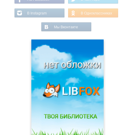
В Instagram
В Одноклассниках
Мы Вконтакте