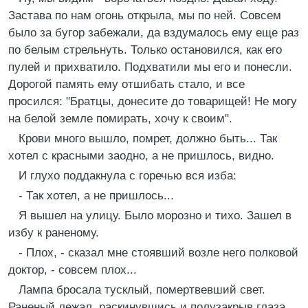
Застава по нам огонь открыла, мы по ней. Совсем
было за бугор забежали, да вздумалось ему еще раз
по белым стрельнуть. Только остановился, как его
пулей и прихватило. Подхватили мы его и понесли.
Дорогой память ему отшибать стало, и все
просился: "Братцы, донесите до товарищей! Не могу
на белой земле помирать, хочу к своим".
Крови много вышло, помрет, должно быть... Так
хотел с красными заодно, а не пришлось, видно.
И глухо поддакнула с горечью вся изба:
- Так хотел, а не пришлось...
Я вышел на улицу. Было морозно и тихо. Зашел в
избу к раненому.
- Плох, - сказал мне стоявший возле него полковой
доктор, - совсем плох...
Лампа бросала тусклый, помертвевший свет.
Раненый лежал, раскинувшись и полузакрыв глаза.