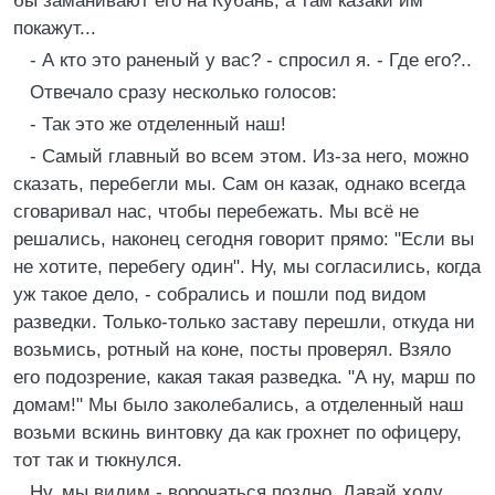
бы заманивают его на Кубань, а там казаки им
покажут...
- А кто это раненый у вас? - спросил я. - Где его?..
Отвечало сразу несколько голосов:
- Так это же отделенный наш!
- Самый главный во всем этом. Из-за него, можно
сказать, перебегли мы. Сам он казак, однако всегда
сговаривал нас, чтобы перебежать. Мы всё не
решались, наконец сегодня говорит прямо: "Если вы
не хотите, перебегу один". Ну, мы согласились, когда
уж такое дело, - собрались и пошли под видом
разведки. Только-только заставу перешли, откуда ни
возьмись, ротный на коне, посты проверял. Взяло
его подозрение, какая такая разведка. "А ну, марш по
домам!" Мы было заколебались, а отделенный наш
возьми вскинь винтовку да как грохнет по офицеру,
тот так и тюкнулся.
Ну, мы видим - ворочаться поздно. Давай ходу.