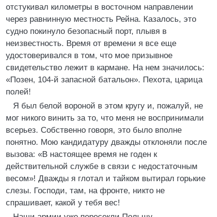
отстукивал километры в восточном направлении
через равнинную местность Рейна. Казалось, это
судно покинуло безопасный порт, плывя в
неизвестность. Время от времени я все еще
удостоверивался в том, что мое призывное
свидетельство лежит в кармане. На нем значилось:
«Позен, 104-й запасной батальон». Пехота, царица
полей!
Я был белой вороной в этом кругу и, пожалуй, не
мог никого винить за то, что меня не воспринимали
всерьез. Собственно говоря, это было вполне
понятно. Мою кандидатуру дважды отклоняли после
вызова: «В настоящее время не годен к
действительной службе в связи с недостаточным
весом»! Дважды я глотал и тайком вытирал горькие
слезы. Господи, там, на фронте, никто не
спрашивает, какой у тебя вес!
Наши армии уже пересекли Польшу