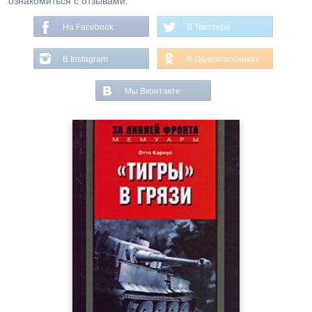
ознакомиться с отзывами.
На Facebook
В Твиттере
В Instagram
В Одноклассниках
Мы Вконтакте