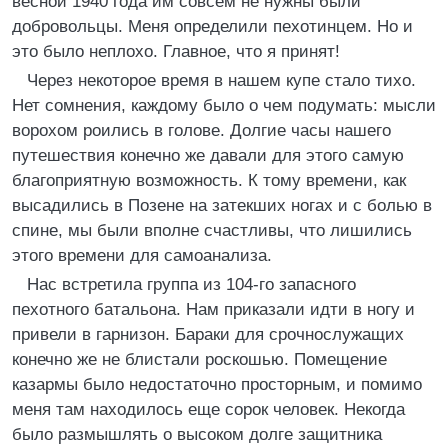
весной 1940 года им совсем не нужны были
добровольцы. Меня определили пехотинцем. Но и
это было неплохо. Главное, что я принят!
Через некоторое время в нашем купе стало тихо.
Нет сомнения, каждому было о чем подумать: мысли
ворохом роились в голове. Долгие часы нашего
путешествия конечно же давали для этого самую
благоприятную возможность. К тому времени, как
высадились в Позене на затекших ногах и с болью в
спине, мы были вполне счастливы, что лишились
этого времени для самоанализа.
Нас встретила группа из 104-го запасного
пехотного батальона. Нам приказали идти в ногу и
привели в гарнизон. Бараки для срочнослужащих
конечно же не блистали роскошью. Помещение
казармы было недостаточно просторным, и помимо
меня там находилось еще сорок человек. Некогда
было размышлять о высоком долге защитника