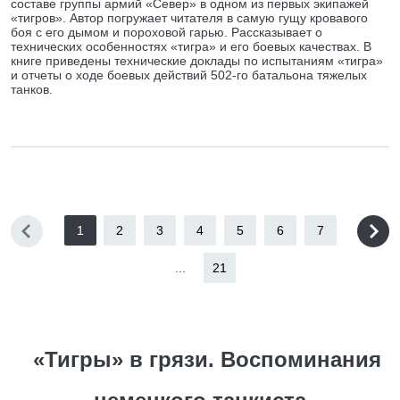
составе группы армий «Север» в одном из первых экипажей
«тигров». Автор погружает читателя в самую гущу кровавого
боя с его дымом и пороховой гарью. Рассказывает о
технических особенностях «тигра» и его боевых качествах. В
книге приведены технические доклады по испытаниям «тигра»
и отчеты о ходе боевых действий 502-го батальона тяжелых
танков.
1
2
3
4
5
6
7
...
21
«Тигры» в грязи. Воспоминания