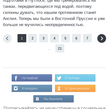
подготовки в Путлосе, где мы тренировались на
танках, передвигающихся под водой, поэтому
склонны думать, что нашим противником станет
Англия. Теперь мы были в Восточной Пруссии и уже
больше не мучились неопределенностью.
1
2
3
4
5
6
7
...
21
На Facebook
В Твиттере
В Instagram
В Одноклассниках
Мы Вконтакте
Подписывайтесь на наши страницы в социальных