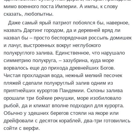
мимо военного поста Империи. А импы, к слову
сказать, любопытны.
Даже самый ярый патриот побоялся бы, наверное,
назвать Дартинг городом, да и деревней вряд ли
назвал бы – просто беспорядочная россыпь домишек
и лачуг, выстроенных вокруг неглубокого
полукруглого залива. Единственное, что нарушало
симметрию полукруга, – зазубрина, куда море
ворвалось еще до прихода древнейших Богов.
Чистая прохладная вода, нежный мелкий песочек
пляжей сделали полукруглый залив одним из
приятнейших курортов Пандемии. Склоны залива
орошали три бойкие речушки, море изобиловало
рыбой, да и климат вполне подходил для курорта.
Обычно у здешних берегов стояли на якоре или
дрейфовали с десяток кораблей, два-три готовились
сойти с верфи.