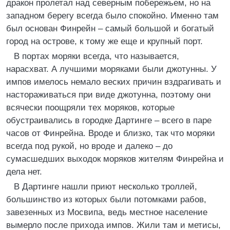
дракон пролетал над северным побережьем, но на
западном берегу всегда было спокойно. Именно там
был основан Финрейн – самый большой и богатый
город на острове, к тому же еще и крупный порт.
В портах моряки всегда, что называется,
нарасхват. А лучшими моряками были джотунны. У
импов имелось немало веских причин вздрагивать и
настораживаться при виде джотунна, поэтому они
всячески поощряли тех моряков, которые
обустраивались в городке Дартинге – всего в паре
часов от Финрейна. Вроде и близко, так что моряки
всегда под рукой, но вроде и далеко – до
сумасшедших выходок моряков жителям Финрейна и
дела нет.
В Дартинге нашли приют несколько троллей,
большинство из которых были потомками рабов,
завезенных из Мосвипа, ведь местное население
вымерло после прихода импов. Жили там и метисы,