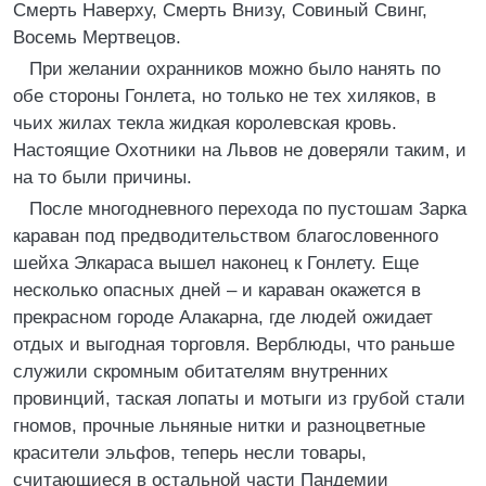
Смерть Наверху, Смерть Внизу, Совиный Свинг,
Восемь Мертвецов.
При желании охранников можно было нанять по
обе стороны Гонлета, но только не тех хиляков, в
чьих жилах текла жидкая королевская кровь.
Настоящие Охотники на Львов не доверяли таким, и
на то были причины.
После многодневного перехода по пустошам Зарка
караван под предводительством благословенного
шейха Элкараса вышел наконец к Гонлету. Еще
несколько опасных дней – и караван окажется в
прекрасном городе Алакарна, где людей ожидает
отдых и выгодная торговля. Верблюды, что раньше
служили скромным обитателям внутренних
провинций, таская лопаты и мотыги из грубой стали
гномов, прочные льняные нитки и разноцветные
красители эльфов, теперь несли товары,
считающиеся в остальной части Пандемии