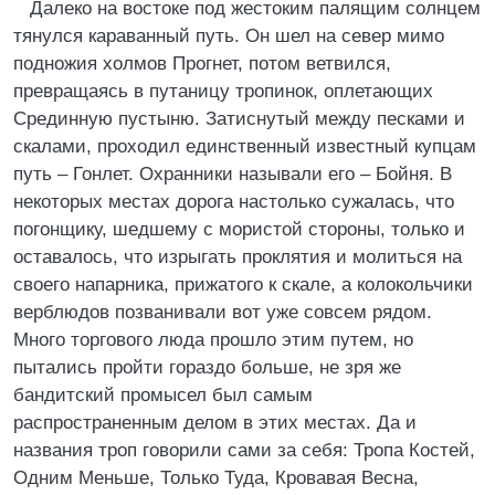
Далеко на востоке под жестоким палящим солнцем
тянулся караванный путь. Он шел на север мимо
подножия холмов Прогнет, потом ветвился,
превращаясь в путаницу тропинок, оплетающих
Срединную пустыню. Затиснутый между песками и
скалами, проходил единственный известный купцам
путь – Гонлет. Охранники называли его – Бойня. В
некоторых местах дорога настолько сужалась, что
погонщику, шедшему с мористой стороны, только и
оставалось, что изрыгать проклятия и молиться на
своего напарника, прижатого к скале, а колокольчики
верблюдов позванивали вот уже совсем рядом.
Много торгового люда прошло этим путем, но
пытались пройти гораздо больше, не зря же
бандитский промысел был самым
распространенным делом в этих местах. Да и
названия троп говорили сами за себя: Тропа Костей,
Одним Меньше, Только Туда, Кровавая Весна,