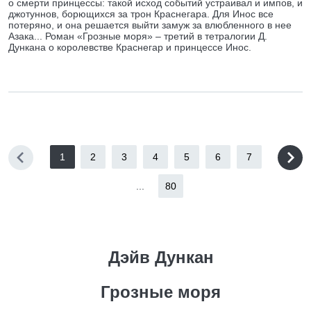
о смерти принцессы: такой исход событий устраивал и импов, и
джотуннов, борющихся за трон Краснегара. Для Инос все
потеряно, и она решается выйти замуж за влюбленного в нее
Азака... Роман «Грозные моря» – третий в тетралогии Д.
Дункана о королевстве Краснегар и принцессе Инос.
1
2
3
4
5
6
7
...
80
Дэйв Дункан
Грозные моря