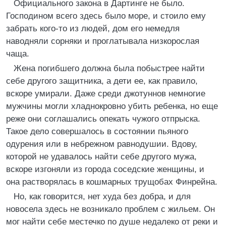
Официального закона в Дартинге не было.
Господином всего здесь было море, и стоило ему
забрать кого-то из людей, дом его немедля
наводняли сорняки и проглатывала низкорослая
чаща.
Жена погибшего должна была побыстрее найти
себе другого защитника, а дети ее, как правило,
вскоре умирали. Даже среди джотуннов немногие
мужчины могли хладнокровно убить ребенка, но еще
реже они соглашались опекать чужого отпрыска.
Такое дело совершалось в состоянии пьяного
одурения или в небрежном равнодушии. Вдову,
которой не удавалось найти себе другого мужа,
вскоре изгоняли из города соседские женщины, и
она растворялась в кошмарных трущобах Финрейна.
Но, как говорится, нет худа без добра, и для
новосела здесь не возникало проблем с жильем. Он
мог найти себе местечко по душе недалеко от реки и