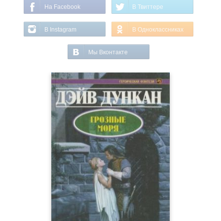
На Facebook
В Твиттере
В Instagram
В Одноклассниках
Мы Вконтакте