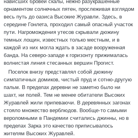
нависших бровей скалы, нежно разукрашенные
орнаментом солнечных пятен, прослеживая взглядом
весь путь до оазиса Высокие Журавли. Здесь, в
середине Гонлета, проходил самый опасный участок
пути. Нагромождения утесов скрывали дюжину
темных лощин, известных только местным, и в
каждой из них могла ждать в засаде вооруженная
банда. На северо-западе к горизонту прижималась
волнистая линия стесанных вершин Прогист.
Поселок внизу представлял собой дюжину
симпатичных домиков, чистый пруд и сотню-другую
пальм. В пределах деревни не заметно было ни
шахт, ни полей. Тем не менее обитатели Высоких
Журавлей жили припеваючи. В деревянных загонах
стояло множество верблюдов. Вообще-то самыми
вероломными в Пандемии считались джинны, но в
пределах Зарка это качество приписывалось
жителям Высоких Журавлей.