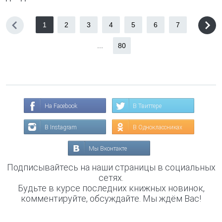
1
2
3
4
5
6
7
...
80
На Facebook
В Твиттере
В Instagram
В Одноклассниках
Мы Вконтакте
Подписывайтесь на наши страницы в социальных
сетях.
Будьте в курсе последних книжных новинок,
комментируйте, обсуждайте. Мы ждём Вас!