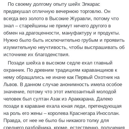
По своему долгому опыту шейх Элкарас
предвкушал отличную вечернюю торговлю. Он
всегда вез золото в Высокие Журавли, потому что
знал – старейшины не примут ничего другого в
обмен на драгоценности, мануфактуру и продукты.
Нужно было быть исключительно грубым и проявить
изумительную неучтивость, чтобы выспрашивать об
источнике их благоденствия.
Позади шейха в высоком седле ехал главный
охранник. По древним традициям караванщиков к
нему обращались не иначе как Первый Охотник на
Львов. В данном случае анонимность имела особое
значение, потому что этот импозантный молодой
человек был султан Азак из Араккарана. Далеко
позади в караване ехала юная леди, претендующая
на роль его жены – королева Краснегара Иносолан.
Правда, от нее не было бы никакого толку для
среднего разбойника, кроме, естественно, получения