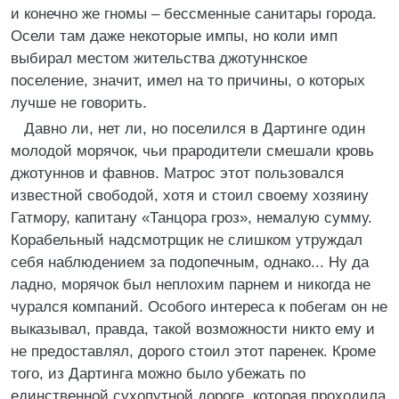
и конечно же гномы – бессменные санитары города.
Осели там даже некоторые импы, но коли имп
выбирал местом жительства джотуннское
поселение, значит, имел на то причины, о которых
лучше не говорить.
Давно ли, нет ли, но поселился в Дартинге один
молодой морячок, чьи прародители смешали кровь
джотуннов и фавнов. Матрос этот пользовался
известной свободой, хотя и стоил своему хозяину
Гатмору, капитану «Танцора гроз», немалую сумму.
Корабельный надсмотрщик не слишком утруждал
себя наблюдением за подопечным, однако... Ну да
ладно, морячок был неплохим парнем и никогда не
чурался компаний. Особого интереса к побегам он не
выказывал, правда, такой возможности никто ему и
не предоставлял, дорого стоил этот паренек. Кроме
того, из Дартинга можно было убежать по
единственной сухопутной дороге, которая проходила