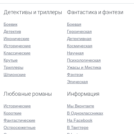
Детективы и триллеры
Фантастика и фэнтези
Боевик
Боевая
Детектив
Героическая
Иронические
Детективная
Исторические
Космическая
Классические
Научная
Крутые
Психологическая
Триллеры
Ужасы и Мистика
Шпионские
Фэнтези
Эпическая
Любовные романы
Информация
Исторические
Мы Вконтакте
Короткие
В Одноклассниках
Фантастические
На Facebook
Остросюжетные
В Твиттере