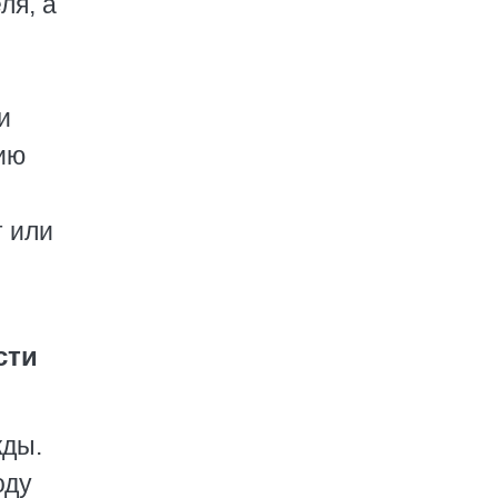
ля, а
и
ию
т или
сти
жды.
оду