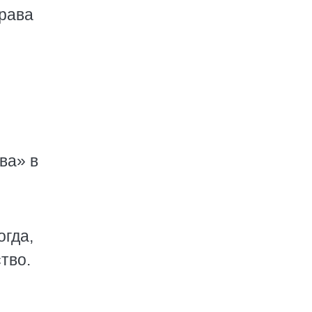
права
ва» в
огда,
тво.