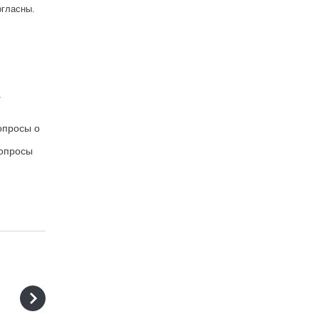
огласны.
.
опросы о
вопросы