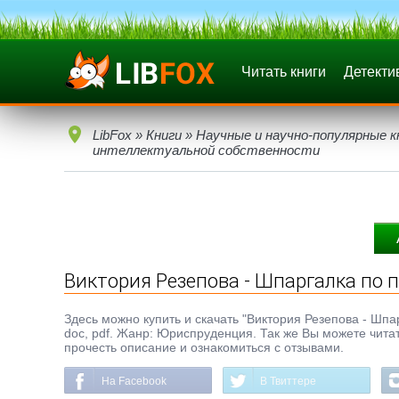
Читать книги
Детекти
LibFox
»
Книги
»
Научные и научно-популярные к
интеллектуальной собственности
Виктория Резепова - Шпаргалка по 
Здесь можно купить и скачать "Виктория Резепова - Шпар
doc, pdf. Жанр: Юриспруденция. Так же Вы можете читат
прочесть описание и ознакомиться с отзывами.
На Facebook
В Твиттере