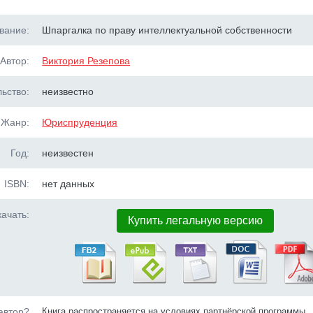
вание:
Шпаргалка по праву интеллектуальной собственности
Автор:
Виктория Резепова
ьство:
неизвестно
Жанр:
Юриспруденция
Год:
неизвестен
ISBN:
нет данных
ачать:
Купить легальную версию
автор?
Книга распространяется на условиях партнёрской программы.