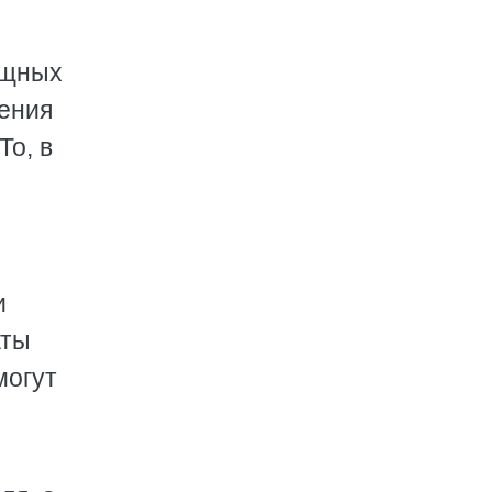
ещных
ения
То, в
и
аты
могут