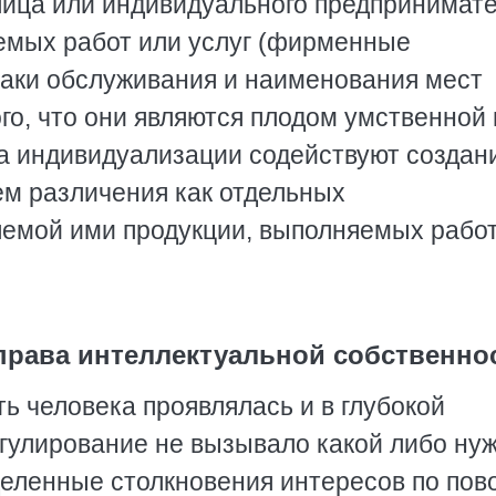
ица или индивидуального предпринимате
емых работ или услуг (фирменные
наки обслуживания и наименования мест
го, что они являются плодом умственной 
ва индивидуализации содействуют создан
ем различения как отдельных
ляемой ими продукции, выполняемых рабо
 права интеллектуальной собственно
ь человека проявлялась и в глубокой
егулирование не вызывало какой либо ну
еделенные столкновения интересов по пов