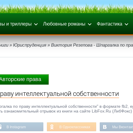
вы и триллеры
Любовные романы
Фантастика
ниги
»
Юриспруденция
» Виктория Резепова - Шпаргалка по пр
Авторские права
праву интеллектуальной собственности
галка по праву интеллектуальной собственности" в формате fb2, ep
ь ознакомительный отрывок из книги на сайте LibFox.Ru (ЛибФокс)
В Instagram
В Одноклассниках
Мы Вконтак