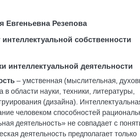
я Евгеньевна Резепова
у интеллектуальной собственности
аки интеллектуальной деятельности
ость
– умственная (мыслительная, духов
 в области науки, техники, литературы,
труирования (дизайна). Интеллектуальна
ание человеком способностей рациональ
ьная деятельность» не совпадает с поня
еская деятельность предполагает только