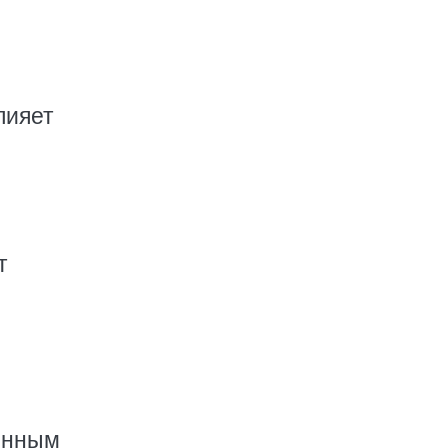
лияет
т
енным