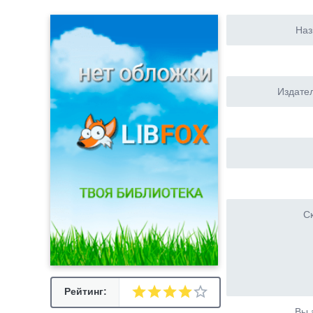
Наз
Издател
Ск
Рейтинг:
Вы 