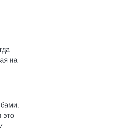
гда
ая на
обами.
м это
у