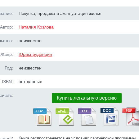
вание:
Покупка, продажа и эксплуатация жилья
Автор:
Наталия Козлова
ьство:
неизвестно
Жанр:
Юриспруденция
Год:
неизвестен
ISBN:
нет данных
ачать:
Купить легальную версию
автор?
Книга распространяется на условиях партнёрской программы.