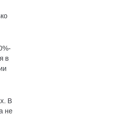
ько
00%-
я в
ии
х. В
а не