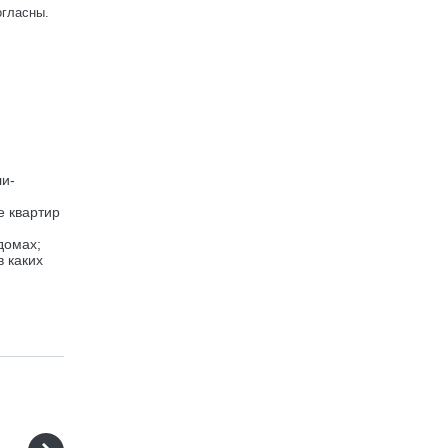
огласны.
ли-
е квартир
домах;
 каких