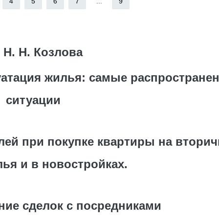
4
5
6
7
...
9
Н. Н. Козлова
луатация жилья: самые распростране
ситуации
елей при покупке квартиры на втори
ья и в новостройках.
ение сделок с посредниками