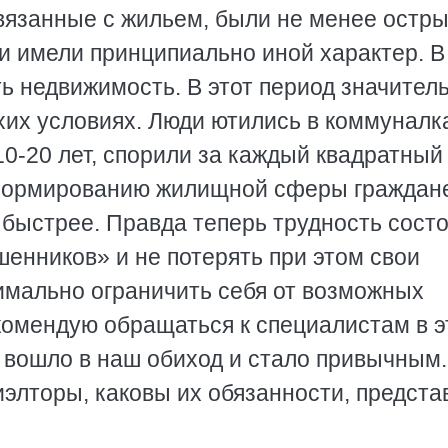
вязанные с жильем, были не менее остр
и имели принципиально иной характер. В
ь недвижимость. В этот период значител
хих условиях. Люди ютились в коммуналк
10-20 лет, спорили за каждый квадратный
еформированию жилищной сферы граждан
 быстрее. Правда теперь трудность состо
шенников» и не потерять при этом свои
симально ограничить себя от возможных
комендую обращаться к специалистам в э
е вошло в наш обиход и стало привычным.
элторы, каковы их обязанности, предста