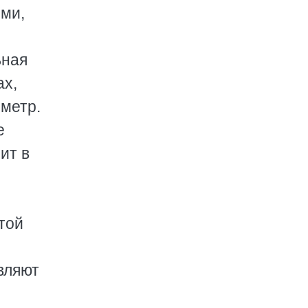
ыми,
ьная
ах,
 метр.
е
ит в
той
вляют