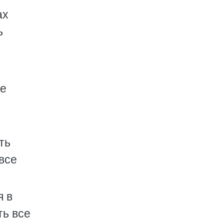
ах
ь
ие
ть
все
я в
ть все