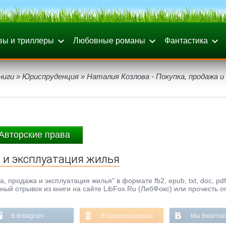
вы и триллеры
Любовные романы
Фантастика
ниги
»
Юриспруденция
» Наталия Козлова - Покупка, продажа и
Авторские права
а и эксплуатация жилья
, продажа и эксплуатация жилья" в формате fb2, epub, txt, doc, pd
ый отрывок из книги на сайте LibFox.Ru (ЛибФокс) или прочесть о
В Instagram
В Одноклассниках
Мы Вконтак