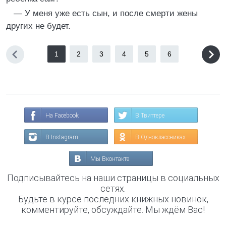
— У меня уже есть сын, и после смерти жены
других не будет.
1
2
3
4
5
6
На Facebook
В Твиттере
В Instagram
В Одноклассниках
Мы Вконтакте
Подписывайтесь на наши страницы в социальных
сетях.
Будьте в курсе последних книжных новинок,
комментируйте, обсуждайте. Мы ждём Вас!