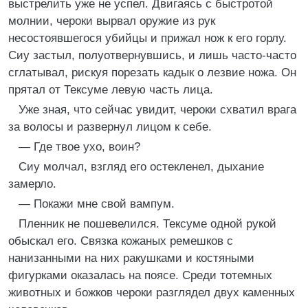
выстрелить уже не успел. Двигаясь с быстротой
молнии, чероки вырвал оружие из рук
несостоявшегося убийцы и прижал нож к его горлу.
Сиу застыл, полуотвернувшись, и лишь часто-часто
сглатывал, рискуя порезать кадык о лезвие ножа. Он
прятал от Тексуме левую часть лица.
Уже зная, что сейчас увидит, чероки схватил врага
за волосы и развернул лицом к себе.
— Где твое ухо, воин?
Сиу молчал, взгляд его остекленел, дыхание
замерло.
— Покажи мне свой вампум.
Пленник не пошевелился. Тексуме одной рукой
обыскал его. Связка кожаных ремешков с
нанизанными на них ракушками и костяными
фигурками оказалась на поясе. Среди тотемных
животных и божков чероки разглядел двух каменных