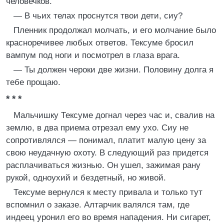
человечков.
— В чьих телах проснутся твои дети, сиу?
Пленник продолжал молчать, и его молчание было
красноречивее любых ответов. Тексуме бросил
вампум под ноги и посмотрел в глаза врага.
— Ты должен чероки две жизни. Половину долга я
тебе прощаю.
* * *
Мальчишку Тексуме догнал через час и, свалив на
землю, в два приема отрезал ему ухо. Сиу не
сопротивлялся — понимал, платит малую цену за
свою неудачную охоту. В следующий раз придется
расплачиваться жизнью. Он ушел, зажимая рану
рукой, одноухий и бездетный, но живой.
Тексуме вернулся к месту привала и только тут
вспомнил о заказе. Алтарчик валялся там, где
индеец уронил его во время нападения. Ни сигарет,