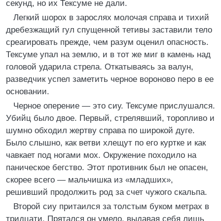
секунд, но их Тексуме не дали.
Легкий шорох в зарослях молочая справа и тихий
дребезжащий гул спущенной тетивы заставили тело
среагировать прежде, чем разум оценил опасность.
Тексуме упал на землю, и в тот же миг в камень над
головой ударила стрела. Откатываясь за валун,
разведчик успел заметить черное вороново перо в ее
основании.
Черное оперение — это сиу. Тексуме прислушался.
Убийц было двое. Первый, стрелявший, торопливо и
шумно обходил жертву справа по широкой дуге.
Было слышно, как ветви хлещут по его куртке и как
чавкает под ногами мох. Окружение походило на
паническое бегство. Этот противник был не опасен,
скорее всего — мальчишка из «младших»,
решивший продолжить род за счет чужого скальпа.
Второй сиу притаился за толстым буком метрах в
тридцати. Прятался он умело, выдавая себя лишь