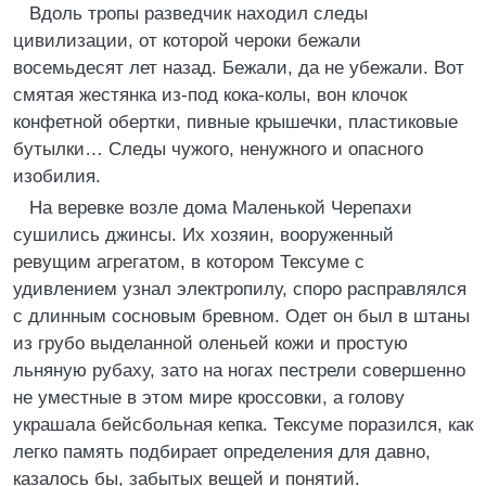
Вдоль тропы разведчик находил следы
цивилизации, от которой чероки бежали
восемьдесят лет назад. Бежали, да не убежали. Вот
смятая жестянка из-под кока-колы, вон клочок
конфетной обертки, пивные крышечки, пластиковые
бутылки… Следы чужого, ненужного и опасного
изобилия.
На веревке возле дома Маленькой Черепахи
сушились джинсы. Их хозяин, вооруженный
ревущим агрегатом, в котором Тексуме с
удивлением узнал электропилу, споро расправлялся
с длинным сосновым бревном. Одет он был в штаны
из грубо выделанной оленьей кожи и простую
льняную рубаху, зато на ногах пестрели совершенно
не уместные в этом мире кроссовки, а голову
украшала бейсбольная кепка. Тексуме поразился, как
легко память подбирает определения для давно,
казалось бы, забытых вещей и понятий.