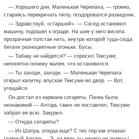
— Хорошего дня, Маленькая Черепаха, — громко,
стараясь перекричать пилу, поздоровался разведчик.
— Здравствуй, «старший». — Сосед остановил
машину, подошел к ограде. На шее у него висела
прозрачная толстая нить, внутри которой туда-сюда
бегали разноцветные огоньки. Бусы.
— Табаку не найдется? — спросил Тексуме,
непонятно почему жалея, что остановился.
— Ты заходи, заходи. — Маленькая Черепаха
открыл калитку, впуская Тексуме во двор. — Вот,
угощайся.
Он достал из кармана сигареты. Пачка была
незнакомой — Алтарь таких не поставлял, Тексуме
забрал ее всю. Закурил.
— Откуда сигареты?
— Из Шатра, откуда еще? С тех пор как отказал
главный Алтарь… Э, да ведь ты ничего не знаешь!