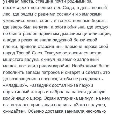
узнавал места, ставшие почти родными за
восемьдесят последних лет. Сюда, в девственный
лес, где рядом с редкими соснами и хемлоками
уживались липы, осины и тонкоствольные березы,
где зверь был непуган, а охота обильна, где воздух
не был отравлен ядовитым дыханием цивилизации,
а вода в реках не знала радужной бензиновой
пленки, привели старейшины племени чероки свой
народ Тропой Слез. Тексуме остановился возле
мшистого валуна, скинул на землю заплечный
мешок, поставил рядом карабин. Необходимо было
пополнить запасы патронов и сигарет и сделать это
до возвращения в поселок, чтобы не раздражать
«младших». Разведчик достал из-за пазухи
портативный алтарь и набрал на панели длинную
комбинацию цифр. Экран алтарчика мигнул, на нем
высветилась привычная надпись: «Заказ получен,
ожидайте». Обычно доставка занимала несколько