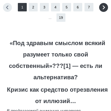
1
2
3
4
5
6
7
...
19
«Под здравым смыслом всякий
разумеет только свой
собственный»???[1] — есть ли
альтернатива?
Кризис как средство отрезвления
от иллюзий…
В предлагаемой вниманию читателя