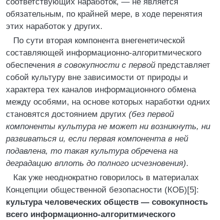
соответствующих наработок, — не является
обязательным, по крайней мере, в ходе перенятия
этих наработок у других.
По сути вторая компонента внегенетической
составляющей информационно-алгоритми­чес­ко­го
обеспечения
в совокупности с первой
представляет
собой культуру вне зависимости от природы и
характера тех каналов информационного обмена
между особями, на основе которых наработки одних
становятся достоянием других
(без первой
компоненты культура не может ни возникнуть, ни
развиваться и, если первая компонента в ней
подавлена, то такая культура обречена на
деградацию вплоть до полного исчезновения)
.
Как уже неоднократно говорилось в материалах
Концепции общественной безопасности (КОБ)[5]:
культура человеческих обществ — совокупность
всего информационно-алго­рит­ми­чес­ко­го