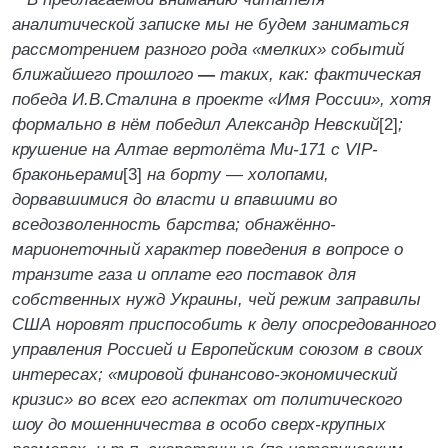
аналитической записке мы не будем заниматься
рассмотрением разного рода «мелких» событий
ближайшего прошлого
―
таких, как: фактическая
победа И.В.Сталина в проекте «Имя России», хотя
формально в нём победил Александр Невский
[2]
;
крушение на Алтае вертолёта Ми-171 с VIP-
браконьерами
[3]
на борту — холопами,
дорвавшимися до власти и впавшими во
вседозволенность барства; обнажённо-
марионеточный характер поведения в вопросе о
транзите газа и оплате его поставок для
собственных нужд Украины, чей режим заправилы
США норовят приспособить к делу опосредованного
управления Россией и Европейским союзом в своих
интересах; «мировой финансово-эко­но­ми­чес­кий
кризис» во всех его аспектах от политического
шоу до мошенничества в особо сверх-крупных