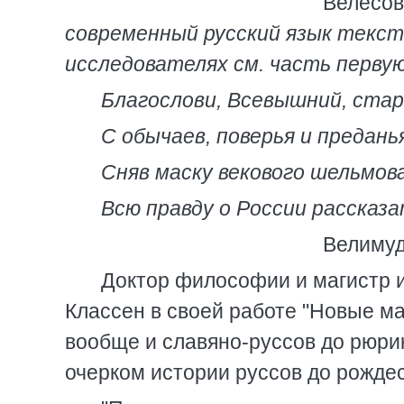
Велесова кн
современный русский язык текстов 
исследователях см. часть первую,
Благослови, Всевышний, стар
С обычаев, поверья и предань
Сняв маску векового шельмова
Всю правду о России рассказа
Велимуд
Доктор философии и магистр и
Классен в своей работе "Новые м
вообще и славяно-руссов до рюрик
очерком истории руссов до рождес