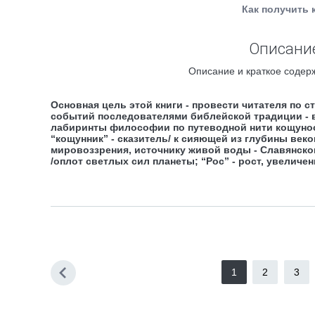
Как получить 
Описание
Описание и краткое содерж
Основная цель этой книги - провести читателя по с
событий последователями библейской традиции - во
лабиринты философии по путеводной нити кощунос
“кощунник” - сказитель/ к сияющей из глубины ве
мировоззрения, источнику живой воды - Славянск
/оплот светлых сил планеты; “Рос” - рост, увеличен
1
2
3