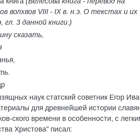
игa
(Велесова книга - перевод на
волхвов VIII - IX в. н.э. О текстах и их
 гл. 3 данной книги.)
ину сказать,
я
нья,
ть.
р
зящных наук статский советник Егор Ив
атериалы для древнейшей истории славя
ов-ского времени в особенности, с легки
тва Христова" писал: