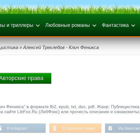
вы и триллеры
Любовные романы
Фантастика
цистика
» Алексей Трехлебов - Клич Феникса
Авторские права
ч Феникса" в формате fb2, epub, txt, doc, pdf. Жанр: Публицистика
а сайте LibFox.Ru (ЛибФокс) или прочесть описание и ознакомитьс
В Instagram
В Одноклассниках
Мы Вконтак