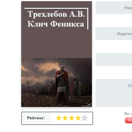
Наз
Издател
Ск
Вы 
Рейтинг:
Ж