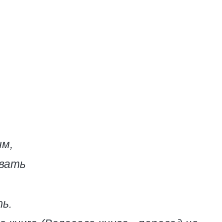
им,
авать
ь.