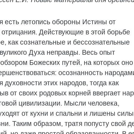
я есть летопись обороны Истины от
, отрицания. Действующие в этой борьбе
ое, как сознательные и бессознательные
вуликого Духа неправды. Весь опыт
обзором Божеских путей, на которых оно
ершенствоваться: осознанность народам
 духовности этих народов, тогда как
ыв от своих родовых корней ввергает на
товой цивилизации. Мысли человека,
уходят от кухни и спальни и лишены силы
ни. Таким образом, тратя попусту свой д
ий, но даже простой образованности. В е