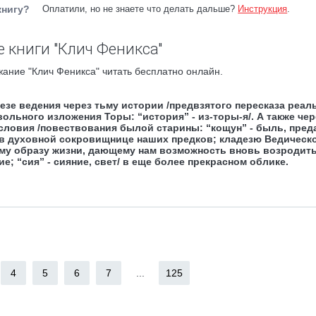
книгу?
Оплатили, но не знаете что делать дальше?
Инструкция
.
 книги "Клич Феникса"
ание "Клич Феникса" читать бесплатно онлайн.
тезе ведения через тьму истории /предвзятого пересказа реа
льного изложения Торы: “история” - из-торы-я/. А также чер
ловия /повествования былой старины: “кощун” - быль, пред
ков духовной сокровищнице наших предков; кладезю Ведическ
ому образу жизни, дающему нам возможность вновь возродит
ие; “сия” - сияние, свет/ в еще более прекрасном облике.
4
5
6
7
...
125