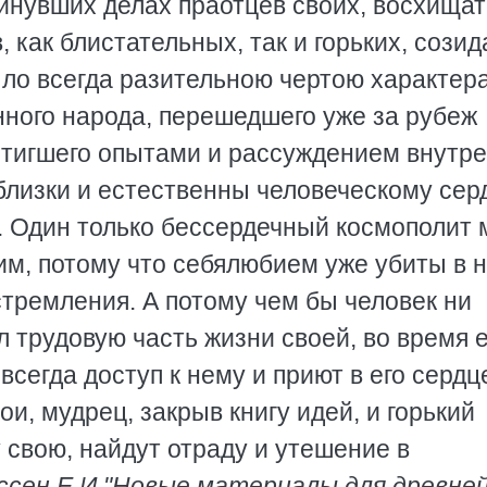
инувших делах праотцев своих, восхищат
, как блистательных, так и горьких, созид
ыло всегда разительною чертою характер
нного народа, перешедшего уже за рубеж
стигшего опытами и рассуждением внутре
близки и естественны человеческому сер
х. Один только бессердечный космополит
им, потому что себялюбием уже убиты в 
тремления. А потому чем бы человек ни
л трудовую часть жизни своей, во время е
сегда доступ к нему и приют в его сердц
и, мудрец, закрыв книгу идей, и горький
 свою, найдут отраду и утешение в
ссен Е.И."Новые материалы для древне