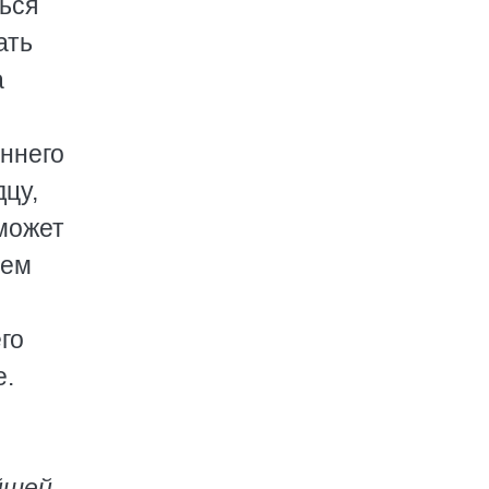
ься
ать
а
ннего
дцу,
 может
нем
го
е.
йшей