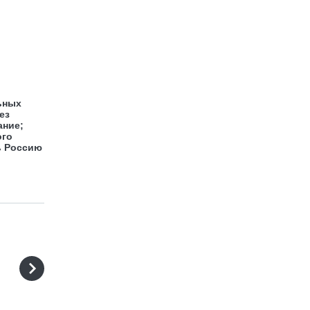
льных
ез
ание;
ого
ь Россию