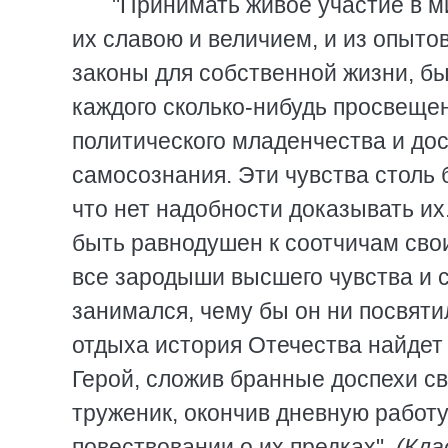
"Принимать живое участие в м
их славою и величием, и из опытов
законы для собственной жизни, б
каждого сколько-нибудь просвеще
политического младенчества и до
самосознания. Эти чувства столь 
что нет надобности доказывать и
быть равнодушен к соотчичам сво
все зародыши высшего чувства и с
занимался, чему бы он ни посвяти
отдыха история Отечества найдет в
Герой, сложив бранные доспехи сво
труженик, окончив дневную работу
повествовании о их предках".
(Кла