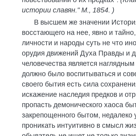
истории славян." М., 1854. )
В высшем же значении Истори
восстающего на нее, явно и тайно
личности и народы суть не что ин
орудия движений Духа Правды и д
человечества является наглядным 
должно было воспитываться и сов
своего бытия есть сила сохранения
искажение наследия предков и отр
пропасть демонического хаоса бы
закрепощенного бытом, недалеко 
проникать интуитивно в смысл жиз
обыватель не ищет не только знан