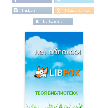
В Instagram
В Одноклассниках
Мы Вконтакте