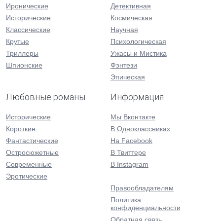
Иронические
Детективная
Исторические
Космическая
Классические
Научная
Крутые
Психологическая
Триллеры
Ужасы и Мистика
Шпионские
Фэнтези
Эпическая
Любовные романы
Информация
Исторические
Мы Вконтакте
Короткие
В Одноклассниках
Фантастические
На Facebook
Остросюжетные
В Твиттере
Современные
В Instagram
Эротические
Правообладателям
Политика
конфиденциальности
Обратная связь