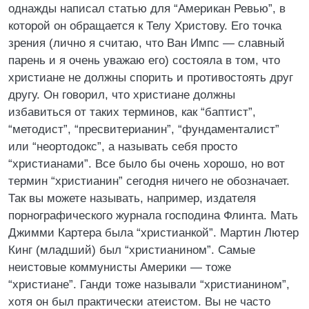
однажды написал статью для “Американ Ревью”, в
которой он обращается к Телу Христову. Его точка
зрения (лично я считаю, что Ван Импс — славный
парень и я очень уважаю его) состояла в том, что
христиане не должны спорить и противостоять друг
другу. Он говорил, что христиане должны
избавиться от таких терминов, как “баптист”,
“методист”, “пресвитерианин”, “фундаменталист”
или “неортодокс”, а называть себя просто
“христианами”. Все было бы очень хорошо, но вот
термин “христианин” сегодня ничего не обозначает.
Так вы можете называть, например, издателя
порнографического журнала господина Флинта. Мать
Джимми Картера была “христианкой”. Мартин Лютер
Кинг (младший) был “христианином”. Самые
неистовые коммунисты Америки — тоже
“христиане”. Ганди тоже называли “христианином”,
хотя он был практически атеистом. Вы не часто