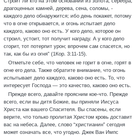
Строит ли кто на этом основании из золота, серебра,
драгоценных камней, дерева, сена, соломы, -
каждого дело обнаружится; ибо день покажет, потому
что в огне открывается, и огонь испытает дело
каждого, каково оно есть. У кого дело, которое он
строил, устоит, тот получит награду. А у кого дело
сгорит, тот потерпит урон; впрочем сам спасется, но
так, как бы из огня” (1Кор. 3:11-15).
Отметьте себе, что человек не горит в огне, горят в
огне его дела. Также обратите внимание, что огонь
испытывает дело каждого, каково оно есть. То, что
интересует Господа — это качество, каково оно есть.
Прежде всего, давайте проясним кое-что. Прежде
всего, если вы дитя Божие, вы приняли Иисуса
Христа как вашего Спасителя. Вы спасены, если
верите, что только пролитая Христом кровь доставит
вас на небеса. Далее, слово “христианин” сегодня
может означать все, что угодно. Джек Ван Импс