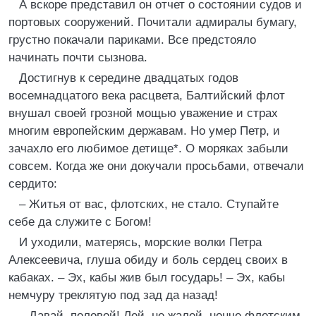
А вскоре представил он отчет о состоянии судов и
портовых сооружений. Почитали адмиралы бумагу,
грустно покачали париками. Все предстояло
начинать почти сызнова.
Достигнув к середине двадцатых годов
восемнадцатого века расцвета, Балтийский флот
внушал своей грозной мощью уважение и страх
многим европейским державам. Но умер Петр, и
зачахло его любимое детище*. О моряках забыли
совсем. Когда же они докучали просьбами, отвечали
сердито:
– Житья от вас, флотских, не стало. Ступайте
себе да служите с Богом!
И уходили, матерясь, морские волки Петра
Алексеевича, глуша обиду и боль сердец своих в
кабаках. – Эх, кабы жив был государь! – Эх, кабы
немчуру треклятую под зад да назад!
– Давай, половой! Лей, не жалей, нонче флотским