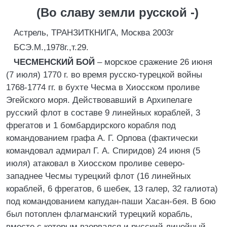
(Во славу земли русской -)
Астрель, ТРАНЗИТКНИГА, Москва 2003г
БСЭ.М.,1978г.,т.29.
ЧЕСМЕНСКИЙ БОЙ
– морское сражение 26 июня
(7 июля) 1770 г. во время русско-турецкой войны
1768-1774 гг. в бухте Чесма в Хиосском проливе
Эгейского моря. Действовавший в Архипелаге
русский флот в составе 9 линейных кораблей, 3
фрегатов и 1 бомбардирского корабля под
командованием графа А. Г. Орлова (фактически
командовал адмирал Г. А. Спиридов) 24 июня (5
июля) атаковал в Хиосском проливе северо-
западнее Чесмы турецкий флот (16 линейных
кораблей, 6 фрегатов, 6 шебек, 13 галер, 32 галиота)
под командованием капудан-паши Хасан-бея. В бою
был потоплен флагманский турецкий корабль,
вместе с которым взорвался и русский линейный