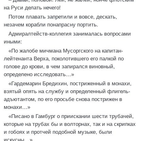
на Руси делать нечего!
Потом плавать запретили и вовсе, дескать,
незачем корабли понапрасну портить.
Адмиралтейств-коллегия занималась вопросами
иными:
«По жалобе мичмана Мусоргского на капитан-
лейтенанта Верха, поколотившего его палкой по
голове до крови, в чем запирался виновный,
определено исследовать…»
«Гардемарин Бредихин, постриженный в монахи,
взятый опять на службу и определенный флигель-
адъютантом, по его просьбе снова пострижен в
монахи…»
«Писано в Гамбург о приискании шести трубачей,
которые на трубах бы и волторнах, так и на скрипках
и гобоях и протчей подобной музыке, были
искусны…»