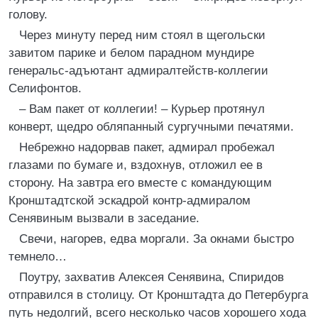
голову.
Через минуту перед ним стоял в щегольски
завитом парике и белом парадном мундире
генеральс-адъютант адмиралтейств-коллегии
Селифонтов.
– Вам пакет от коллегии! – Курьер протянул
конверт, щедро обляпанный сургучными печатями.
Небрежно надорвав пакет, адмирал пробежал
глазами по бумаге и, вздохнув, отложил ее в
сторону. Ha завтра его вместе с командующим
Кронштадтской эскадрой контр-адмиралом
Сенявиным вызвали в заседание.
Свечи, нагорев, едва моргали. За окнами быстро
темнело…
Поутру, захватив Алексея Сенявина, Спиридов
отправился в столицу. От Кронштадта до Петербурга
путь недолгий, всего несколько часов хорошего хода