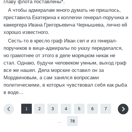
главу флота поставлены*.
А чтобы адмиралам много думать не пришлось,
приставила Екатерина к коллегии генерал-поручика и
камергера Ивана Григорьевича Чернышева, лично ей
хорошо известного.
Сесть-то в кресло граф Иван сел и из генерал-
поручиков в вице-адмиралы по указу переделался,
но грамотнее от этого в деле моряцком никак не
стал. Однако, будучи человеком умным, выход граф
все же нашел. Дела морские оставил он за
Мордвиновым, а сам занялся вопросами
политическими, в которых чувствовал себя как рыба
в воде…
1
2
3
4
5
6
7
...
78