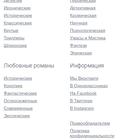
Детектив
Героическая
Иронические
Детективная
Исторические
Космическая
Классические
Научная
Крутые
Психологическая
Триллеры
Ужасы и Мистика
Шпионские
Фэнтези
Эпическая
Любовные романы
Информация
Исторические
Мы Вконтакте
Короткие
В Одноклассниках
Фантастические
На Facebook
Остросюжетные
В Твиттере
Современные
В Instagram
Эротические
Правообладателям
Политика
конфиденциальности