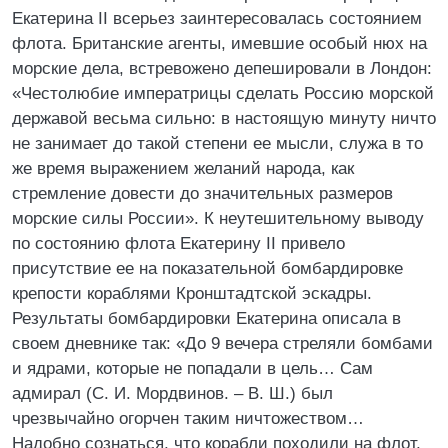
Екатерина II всерьез заинтересовалась состоянием
флота. Британские агенты, имевшие особый нюх на
морские дела, встревожено депешировали в Лондон:
«Честолюбие императрицы сделать Россию морской
державой весьма сильно: в настоящую минуту ничто
не занимает до такой степени ее мысли, служа в то
же время выражением желаний народа, как
стремление довести до значительных размеров
морские силы России». К неутешительному выводу
по состоянию флота Екатерину II привело
присутствие ее на показательной бомбардировке
крепости кораблями Кронштадтской эскадры.
Результаты бомбардировки Екатерина описала в
своем дневнике так: «До 9 вечера стреляли бомбами
и ядрами, которые не попадали в цель… Сам
адмирал (С. И. Мордвинов. – В. Ш.) был
чрезвычайно огорчен таким ничтожеством…
Надобно сознаться, что корабли походили на флот,