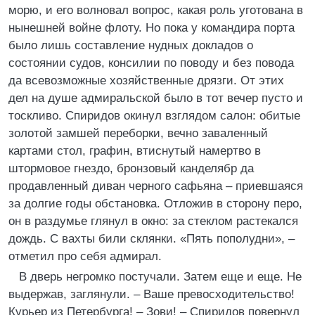
морю, и его волновал вопрос, какая роль уготована в
нынешней войне флоту. Но пока у командира порта
было лишь составление нудных докладов о
состоянии судов, консилии по поводу и без повода
да всевозможные хозяйственные дрязги. От этих
дел на душе адмиральской было в тот вечер пусто и
тоскливо. Спиридов окинул взглядом салон: обитые
золотой замшей переборки, вечно заваленный
картами стол, графин, втиснутый намертво в
штормовое гнездо, бронзовый канделябр да
продавленный диван черного сафьяна – приевшаяся
за долгие годы обстановка. Отложив в сторону перо,
он в раздумье глянул в окно: за стеклом растекался
дождь. С вахты били склянки. «Пять пополудни», –
отметил про себя адмирал.
В дверь негромко постучали. Затем еще и еще. Не
выдержав, заглянули. – Ваше превосходительство!
Курьер из Петербурга! – Зови! – Спиридов повернул