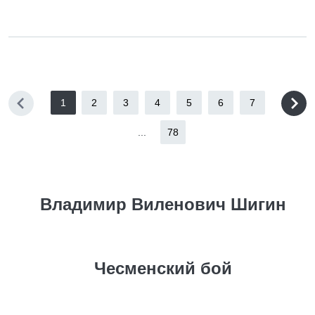
1
2
3
4
5
6
7
...
78
Владимир Виленович Шигин
Чесменский бой