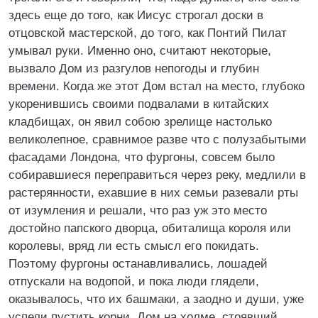
здесь еще до того, как Иисус строгал доски в
отцовской мастерской, до того, как Понтий Пилат
умывал руки. Именно оно, считают некоторые,
вызвало Дом из разгулов непогоды и глубин
времени. Когда же этот Дом встал на место, глубоко
укоренившись своими подвалами в китайских
кладбищах, он явил собою зрелище настолько
великолепное, сравнимое разве что с полузабытыми
фасадами Лондона, что фургоны, совсем было
собиравшиеся переправиться через реку, медлили в
растерянности, ехавшие в них семьи разевали рты
от изумления и решали, что раз уж это место
достойно папского дворца, обиталища короля или
королевы, вряд ли есть смысл его покидать.
Поэтому фургоны останавливались, лошадей
отпускали на водопой, и пока люди глядели,
оказывалось, что их башмаки, а заодно и души, уже
успели пустить корни. Дом на холме, стоявший