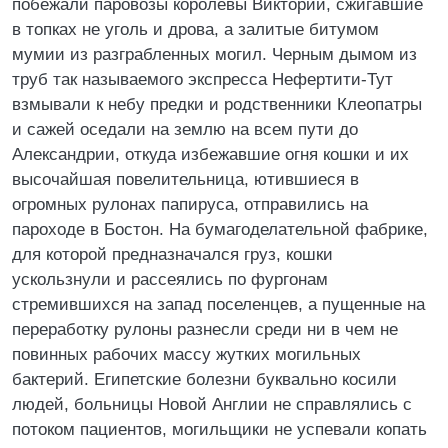
побежали паровозы королевы Виктории, сжигавшие
в топках не уголь и дрова, а залитые битумом
мумии из разграбленных могил. Черным дымом из
труб так называемого экспресса Нефертити-Тут
взмывали к небу предки и родственники Клеопатры
и сажей оседали на землю на всем пути до
Александрии, откуда избежавшие огня кошки и их
высочайшая повелительница, ютившиеся в
огромных рулонах папируса, отправились на
пароходе в Бостон. На бумагоделательной фабрике,
для которой предназначался груз, кошки
ускользнули и рассеялись по фургонам
стремившихся на запад поселенцев, а пущенные на
переработку рулоны разнесли среди ни в чем не
повинных рабочих массу жутких могильных
бактерий. Египетские болезни буквально косили
людей, больницы Новой Англии не справлялись с
потоком пациентов, могильщики не успевали копать