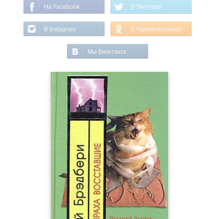
На Facebook
В Твиттере
В Instagram
В Одноклассниках
Мы Вконтакте