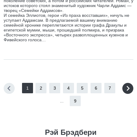
поколение советских, а потом и российских читателей. Роман, у
истоков которого стоял знаменитый художник Чарли Аддамс —
творец «Семейки Аддамсов».
И семейка Эллиотов, герои «Из праха восставших», ничуть не
уступает Аддамсам. В предлагаемой вашему вниманию
семейной хронике переплетаются истории графа Дракулы и
египетской мумии, мыши, прошедшей полмира, и призрака
«Восточного экспресса», четырех развоплощенных кузенов и
Фивейского голоса…
1
2
3
4
5
6
7
...
9
Рэй Брэдбери