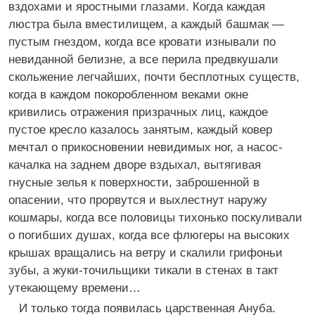
вздохами и яростными глазами. Когда каждая
люстра была вместилищем, а каждый башмак —
пустым гнездом, когда все кровати изнывали по
невиданной белизне, а все перила предвкушали
скольжение легчайших, почти бесплотных существ,
когда в каждом покоробленном веками окне
кривились отражения призрачных лиц, каждое
пустое кресло казалось занятым, каждый ковер
мечтал о прикосновении невидимых ног, а насос-
качалка на заднем дворе вздыхал, вытягивая
гнусные зелья к поверхности, заброшенной в
опасении, что прорвутся и выхлестнут наружу
кошмары, когда все половицы тихонько поскуливали
о погибших душах, когда все флюгеры на высоких
крышах вращались на ветру и скалили грифоньи
зубы, а жуки-точильщики тикали в стенах в такт
утекающему времени…
И только тогда появилась царственная Ануба.