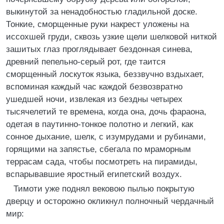
выкинутой за ненадобностью гладильной доске.
Тонкие, сморщенные руки накрест уложены на
иссохшей груди, сквозь узкие щели шелковой ниткой
зашитых глаз проглядывает бездонная синева,
древний пепельно-серый рот, где таится
сморщенный лоскуток языка, беззвучно вздыхает,
вспоминая каждый час каждой безвозвратно
ушедшей ночи, извлекая из бездны четырех
тысячелетий те времена, когда она, дочь фараона,
одетая в паутинно-тонкое полотно и легкий, как
сонное дыхание, шелк, с изумрудами и рубинами,
горящими на запястье, сбегала по мраморным
террасам сада, чтобы посмотреть на пирамиды,
вспарывавшие яростный египетский воздух.
Тимоти уже поднял вековою пылью покрытую
дверцу и осторожно окликнул полночный чердачный
мир: