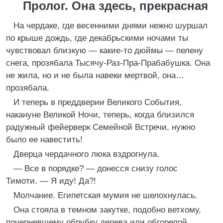
Пролог. Она здесь, прекрасная
На чердаке, где весенними днями нежно шуршал
по крыше дождь, где декабрьскими ночами ты
чувствовал близкую — какие-то дюймы — пелену
снега, прозябала Тысячу-Раз-Пра-Прабабушка. Она
не жила, но и не была навеки мертвой, она…
прозябала.
И теперь в преддверии Великого События,
накануне Великой Ночи, теперь, когда близился
радужный фейерверк Семейной Встречи, нужно
было ее навестить!
Дверца чердачного люка вздрогнула.
— Все в порядке? — донесся снизу голос
Тимоти. — Я иду! Да?!
Молчание. Египетская мумия не шелохнулась.
Она стояла в темном закутке, подобно ветхому,
почерневшему обрубку дерева или обгорелой,