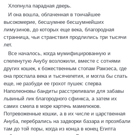
Хлопнула парадная дверь.
И она вошла, облаченная в тончайшее
высокомерие, бесшумнее бесшумнейших
лимузинов, до которых еще века, благородная
странница, чьи странствия продлились три тысячи
лет.
Все началось, когда мумифицированную и
спеленутую Анубу возложили, вместе с сотнями
других кошек, к божественным стопам Рамзеса, где
она проспала века и тысячелетия, и могла бы спать
еще, не разбуди ее грохот пушек: сперва
Наполеоновы бандиты расстреливали для забавы
львиный лик благородного сфинкса, а затем их
самих смела в море картечь мамелюков.
Потревоженные кошки, а в их числе и царственная
Ануба, перебрались на задворки базара и прозябали
там до той поры, когда из конца в конец Египта