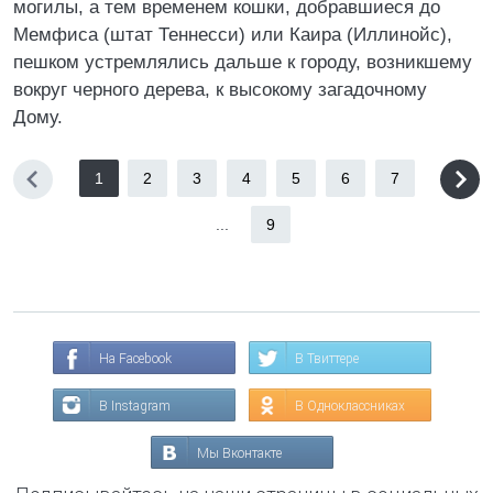
могилы, а тем временем кошки, добравшиеся до
Мемфиса (штат Теннесси) или Каира (Иллинойс),
пешком устремлялись дальше к городу, возникшему
вокруг черного дерева, к высокому загадочному
Дому.
1
2
3
4
5
6
7
...
9
На Facebook
В Твиттере
В Instagram
В Одноклассниках
Мы Вконтакте