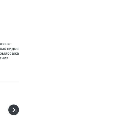
ассаж
ных видов
момассажа
чения