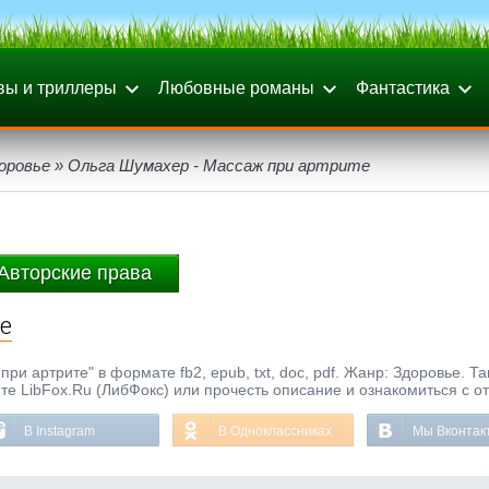
вы и триллеры
Любовные романы
Фантастика
оровье
» Ольга Шумахер - Массаж при артрите
Авторские права
е
ри артрите" в формате fb2, epub, txt, doc, pdf. Жанр: Здоровье. Та
те LibFox.Ru (ЛибФокс) или прочесть описание и ознакомиться с о
В Instagram
В Одноклассниках
Мы Вконтак