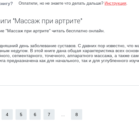
книгу?
Оплатили, но не знаете что делать дальше?
Инструкция
.
иги "Массаж при артрите"
е "Массаж при артрите" читать бесплатно онлайн.
дняшний день заболевание суставов. С давних пор известно, что м
ным недугом. В этой книге дана общая характеристика всех основ
ого, сегментарного, точечного, аппаратного массажа, а также са
ига предназначена как для начального, так и для углубленного изу
4
5
6
7
...
8