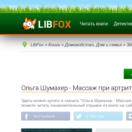
Читать книги
Детекти
LibFox
»
Книги
»
Домоводство, Дом и семья
»
Зд
Ольга Шумахер - Массаж при артрит
Здесь можно купить и скачать "Ольга Шумахер - Массаж п
можете читать ознакомительный отрывок из книги на сай
На Facebook
В Твиттере