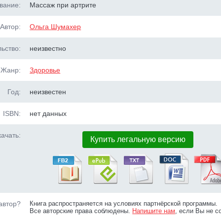
вание:
Массаж при артрите
Автор:
Ольга Шумахер
ьство:
неизвестно
Жанр:
Здоровье
Год:
неизвестен
ISBN:
нет данных
ачать:
Купить легальную версию
автор?
Книга распространяется на условиях партнёрской программы.
Все авторские права соблюдены.
Напишите нам
, если Вы не с