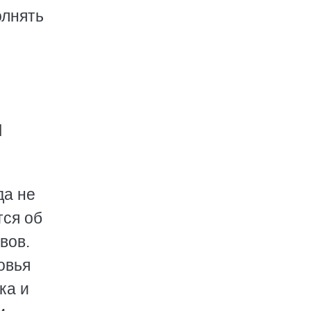
олнять
Я
да не
тся об
вов.
овья
ка и