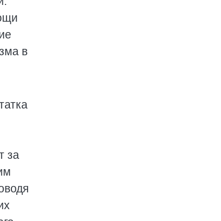
и.
мощи
ие
зма в
татка
т за
им
оводя
их