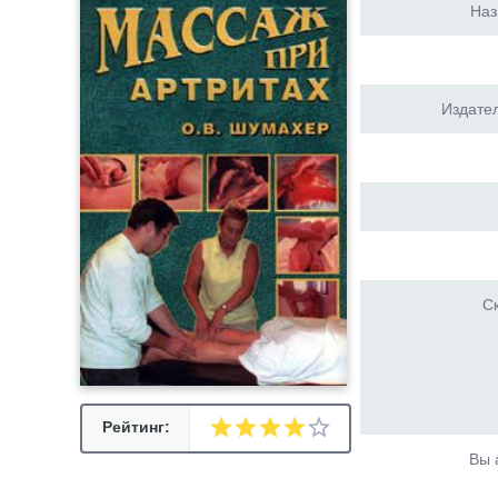
Наз
Издател
Ск
Рейтинг:
Вы 