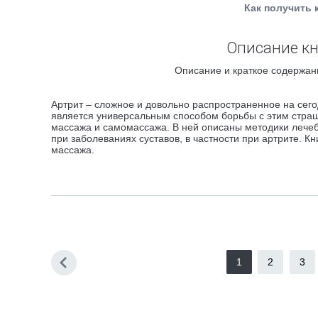
Как получить 
Описание кн
Описание и краткое содержани
Артрит – сложное и довольно распространенное на сего
является универсальным способом борьбы с этим страш
массажа и самомассажа. В ней описаны методики лечебн
при заболеваниях суставов, в частности при артрите. Кн
массажа.
1
2
3