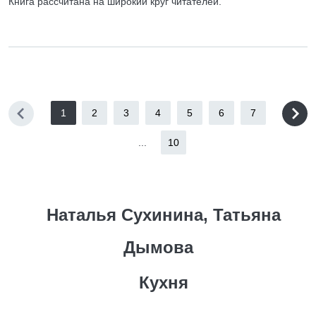
Книга рассчитана на широкий круг читателей.
1
2
3
4
5
6
7
...
10
Наталья Сухинина, Татьяна
Дымова
Кухня