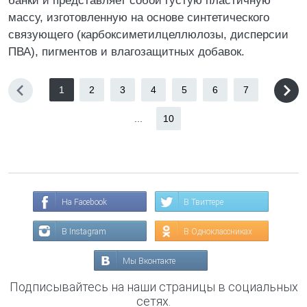
банки и представляет собой густую пластичную
массу, изготовленную на основе синтетического
связующего (карбоксиметилцеллюлозы, дисперсии
ПВА), пигментов и влагозащитных добавок.
1
2
3
4
5
6
7
...
10
На Facebook
В Твиттере
В Instagram
В Одноклассниках
Мы Вконтакте
Подписывайтесь на наши страницы в социальных
сетях.