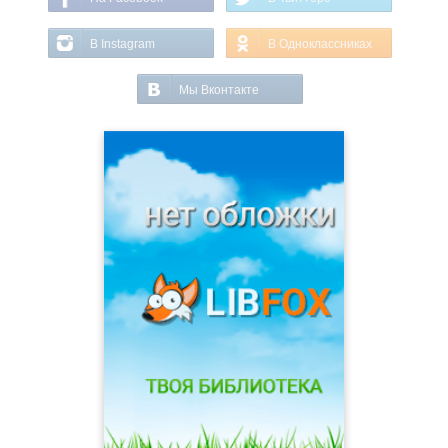
В Instagram
В Одноклассниках
Мы Вконтакте