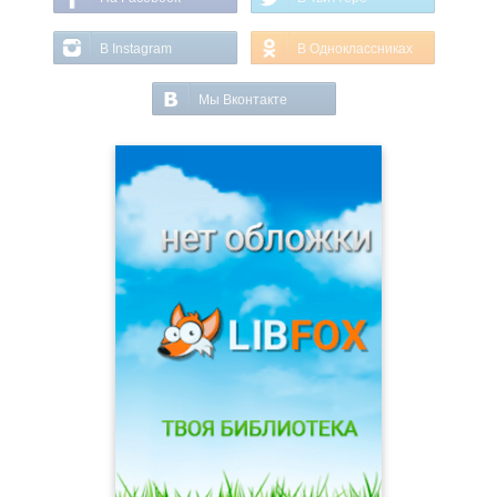
В Instagram
В Одноклассниках
Мы Вконтакте