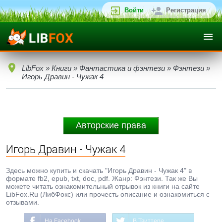
Войти
Регистрация
LibFox
»
Книги
»
Фантастика и фэнтези
»
Фэнтези
»
Игорь Дравин - Чужак 4
Авторские права
Игорь Дравин - Чужак 4
Здесь можно купить и скачать "Игорь Дравин - Чужак 4" в
формате fb2, epub, txt, doc, pdf. Жанр: Фэнтези. Так же Вы
можете читать ознакомительный отрывок из книги на сайте
LibFox.Ru (ЛибФокс) или прочесть описание и ознакомиться с
отзывами.
На Facebook
В Твиттере