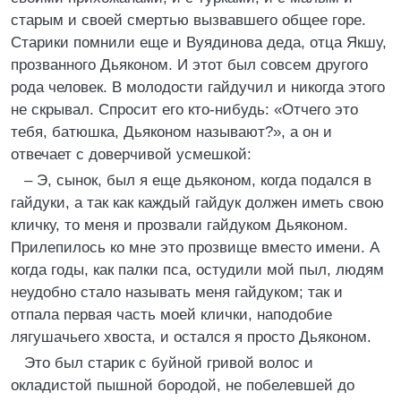
старым и своей смертью вызвавшего общее горе.
Старики помнили еще и Вуядинова деда, отца Якшу,
прозванного Дьяконом. И этот был совсем другого
рода человек. В молодости гайдучил и никогда этого
не скрывал. Спросит его кто-нибудь: «Отчего это
тебя, батюшка, Дьяконом называют?», а он и
отвечает с доверчивой усмешкой:
– Э, сынок, был я еще дьяконом, когда подался в
гайдуки, а так как каждый гайдук должен иметь свою
кличку, то меня и прозвали гайдуком Дьяконом.
Прилепилось ко мне это прозвище вместо имени. А
когда годы, как палки пса, остудили мой пыл, людям
неудобно стало называть меня гайдуком; так и
отпала первая часть моей клички, наподобие
лягушачьего хвоста, и остался я просто Дьяконом.
Это был старик с буйной гривой волос и
окладистой пышной бородой, не побелевшей до