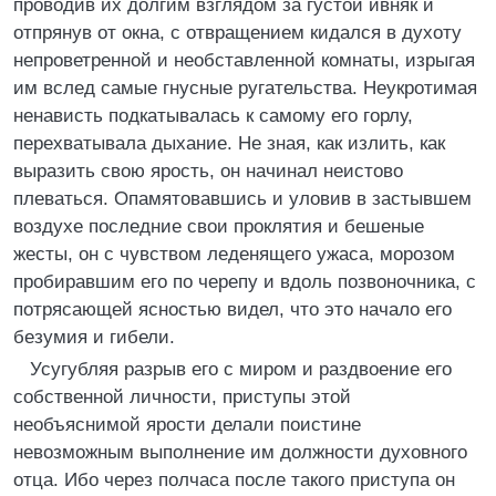
проводив их долгим взглядом за густой ивняк и
отпрянув от окна, с отвращением кидался в духоту
непроветренной и необставленной комнаты, изрыгая
им вслед самые гнусные ругательства. Неукротимая
ненависть подкатывалась к самому его горлу,
перехватывала дыхание. Не зная, как излить, как
выразить свою ярость, он начинал неистово
плеваться. Опамятовавшись и уловив в застывшем
воздухе последние свои проклятия и бешеные
жесты, он с чувством леденящего ужаса, морозом
пробиравшим его по черепу и вдоль позвоночника, с
потрясающей ясностью видел, что это начало его
безумия и гибели.
Усугубляя разрыв его с миром и раздвоение его
собственной личности, приступы этой
необъяснимой ярости делали поистине
невозможным выполнение им должности духовного
отца. Ибо через полчаса после такого приступа он