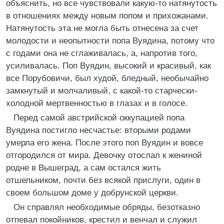
объяснить, но все чувствовали какую-то натянутость
в отношениях между новым попом и прихожанами.
Натянутость эта не могла быть отнесена за счет
молодости и неопытности попа Вуядина, потому что
с годами она не сглаживалась, а, напротив того,
усиливалась. Поп Вуядин, высокий и красивый, как
все Порубовичи, был худой, бледный, необычайно
замкнутый и молчаливый, с какой-то старчески-
холодной мертвенностью в глазах и в голосе.
Перед самой австрийской оккупацией попа
Вуядина постигло несчастье: вторыми родами
умерла его жена. После этого поп Вуядин и вовсе
отгородился от мира. Девочку отослал к жениной
родне в Вышеград, а сам остался жить
отшельником, почти без всякой прислуги, один в
своем большом доме у добрунской церкви.
Он справлял необходимые обряды, безотказно
отпевал покойников, крестил и венчал и служил