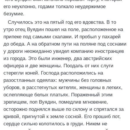
его неуклонно, годами толкало неудержимое
безумие.
Случилось это на пятый год его вдовства. В то
утро отец Вуядин пошел на поле, расположенное на
припеке под самыми скалами. И пробыл у пахарей
до обеда. А на обратном пути на поляне под соснами
у дороги неожиданно увидел компанию иностранцев
из города. Это были инженер, два австрийских
офицера и две женщины. Поодаль от них слуги
стерегли коней. Господа расположились на
разостланных одеялах: мужчины без головных
уборов, в расстегнутых кителях, женщины в легких,
ослепляюще белых платьях. Пораженный этим
зрелищем, поп Вуядин, помедлив мгновение,
осторожно поднялся выше по склону и спрятался за
кривой, пригнутой к земле сосной. Его прошиб пот,
сердце сильно колотилось в груди. Никем не