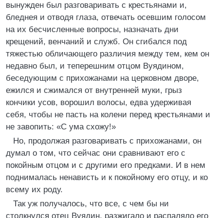
вынужден был разговаривать с крестьянами и,
бледнея и отводя глаза, отвечать осевшим голосом
на их бесчисленные вопросы, назначать дни
крещений, венчаний и служб. Он сгибался под
тяжестью обличающего различия между тем, кем он
недавно был, и теперешним отцом Вуядином,
беседующим с прихожанами на церковном дворе,
ежился и сжимался от внутренней муки, грыз
кончики усов, ворошил волосы, едва удерживая
себя, чтобы не пасть на колени перед крестьянами и
не завопить: «С ума схожу!»
Но, продолжая разговаривать с прихожанами, он
думал о том, что сейчас они сравнивают его с
покойным отцом и с другими его предками. И в нем
поднималась ненависть и к покойному его отцу, и ко
всему их роду.
Так уж получалось, что все, с чем бы ни
столкнулся отец Вуядин, разжигало и распаляло его