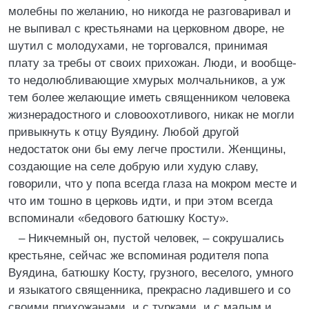
молебны по желанию, но никогда не разговаривал и
не выпивал с крестьянами на церковном дворе, не
шутил с молодухами, не торговался, принимая
плату за требы от своих прихожан. Люди, и вообще-
то недолюбливающие хмурых молчальников, а уж
тем более желающие иметь священником человека
жизнерадостного и словоохотливого, никак не могли
привыкнуть к отцу Вуядину. Любой другой
недостаток они бы ему легче простили. Женщины,
создающие на селе добрую или худую славу,
говорили, что у попа всегда глаза на мокром месте и
что им тошно в церковь идти, и при этом всегда
вспоминали «бедового батюшку Косту».
– Никчемный он, пустой человек, – сокрушались
крестьяне, сейчас же вспоминая родителя попа
Вуядина, батюшку Косту, грузного, веселого, умного
и языкатого священника, прекрасно ладившего и со
своими прихожанами, и с турками, и с малым и