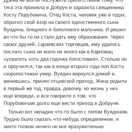
Дрина не могли послужить препятствием тому, что
тяга эта проникла в Добрун и заразила священника
Косту Порубовича. Отец Коста, человек уже в годах,
обратил свой взор на своего единственного сына
Вуядина, бледного и боязливого мальчика. И решил
во что бы то ни стало дать ему образование. Через
своих друзей, сараевских торговцев, ему удалось
послать сына ни мало ни много как в Карловац
«ухватить хоть два годочка богословия». Столько он
и проучился, так как в конце второго года поп Коста
скоропостижно умер. Вуядин вернулся домой и,
женившись, принял отцовский приход. Жена родила
в первый же год, правда, девочку, но жизнь у них
еще впереди, и все говорило о том, что
Порубовичам долго еще вести приход в Добруне.
Только вот неладно что-то было с попом Вуядином.
Трудно было сказать что-нибудь определенное, и
никто толком ничего не мог вразумительно