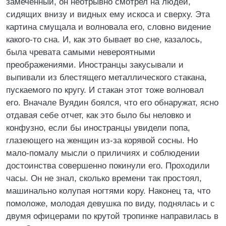
замеченный, он неотрывно смотрел на людей,
сидящих внизу и видных ему искоса и сверху. Эта
картина смущала и волновала его, словно видение
какого-то сна. И, как это бывает во сне, казалось,
была чревата самыми невероятными
преображениями. Иностранцы закусывали и
выпивали из блестящего металлического стакана,
пускаемого по кругу. И стакан этот тоже волновал
его. Вначале Вуядин боялся, что его обнаружат, ясно
отдавая себе отчет, как это было бы неловко и
конфузно, если бы иностранцы увидели попа,
глазеющего на женщин из-за корявой сосны. Но
мало-помалу мысли о приличиях и соблюдении
достоинства совершенно покинули его. Проходили
часы. Он не знал, сколько времени так простоял,
машинально колупая ногтями кору. Наконец та, что
помоложе, молодая девушка по виду, поднялась и с
двумя офицерами по крутой тропинке направилась в