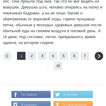
лес. Они прошли под ним, так что он мог видеть их
макушки. Девушка шла, неловко опираясь на палку и
покачивая бедрами, а на ее лице, белом и
обветренном от верховой езды, горели пунцовые
пятна, обычные у молодых здоровых девушек после
обильной еды на свежем воздухе в погожий день. А
те двое, под соснами, легли, прикрывшись краем
одеяла, на котором сидели.
1
2
3
4
5
6
7
...
15
На Facebook
В Твиттере
В Instagram
В Одноклассниках