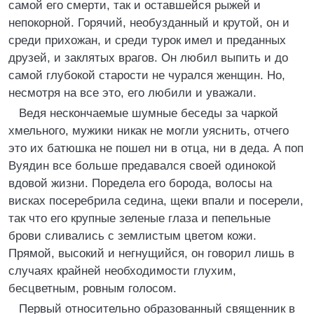
самой его смерти, так и оставшейся рыжей и
непокорной. Горячий, необузданный и крутой, он и
среди прихожан, и среди турок имел и преданных
друзей, и заклятых врагов. Он любил выпить и до
самой глубокой старости не чурался женщин. Но,
несмотря на все это, его любили и уважали.
Ведя нескончаемые шумные беседы за чаркой
хмельного, мужики никак не могли уяснить, отчего
это их батюшка не пошел ни в отца, ни в деда. А поп
Вуядин все больше предавался своей одинокой
вдовой жизни. Поредела его борода, волосы на
висках посеребрила седина, щеки впали и посерели,
так что его крупные зеленые глаза и пепельные
брови сливались с землистым цветом кожи.
Прямой, высокий и негнущийся, он говорил лишь в
случаях крайней необходимости глухим,
бесцветным, ровным голосом.
Первый относительно образованный священник в