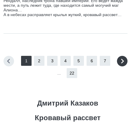
Рендалл, наследник трона павшей империи. Его ведет жажда
мести, а путь лежит туда, где находится самый могучий маг
Алиона…
А в небесах расправляет крылья жуткий, кровавый рассвет…
1
2
3
4
5
6
7
...
22
Дмитрий Казаков
Кровавый рассвет