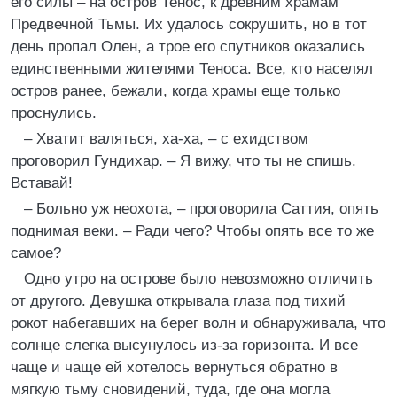
его силы – на остров Тенос, к древним храмам
Предвечной Тьмы. Их удалось сокрушить, но в тот
день пропал Олен, а трое его спутников оказались
единственными жителями Теноса. Все, кто населял
остров ранее, бежали, когда храмы еще только
проснулись.
– Хватит валяться, ха-ха, – с ехидством
проговорил Гундихар. – Я вижу, что ты не спишь.
Вставай!
– Больно уж неохота, – проговорила Саттия, опять
поднимая веки. – Ради чего? Чтобы опять все то же
самое?
Одно утро на острове было невозможно отличить
от другого. Девушка открывала глаза под тихий
рокот набегавших на берег волн и обнаруживала, что
солнце слегка высунулось из-за горизонта. И все
чаще и чаще ей хотелось вернуться обратно в
мягкую тьму сновидений, туда, где она могла