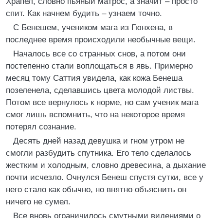
Храпел, словно пьяный матрос, а значит – просто
спит. Как начнем будить – узнаем точно.
С Бенешем, учеником мага из Гюнхена, в
последнее время происходили необычные вещи.
Началось все со странных снов, а потом они
постепенно стали воплощаться в явь. Примерно
месяц тому Саттия увидела, как кожа Бенеша
позеленела, сделавшись цвета молодой листвы.
Потом все вернулось к норме, но сам ученик мага
смог лишь вспомнить, что на некоторое время
потерял сознание.
Десять дней назад девушка и гном утром не
смогли разбудить спутника. Его тело сделалось
жестким и холодным, словно древесина, а дыхание
почти исчезло. Очнулся Бенеш спустя сутки, все у
него стало как обычно, но внятно объяснить он
ничего не сумел.
Все вновь ограничилось смутными видениями о