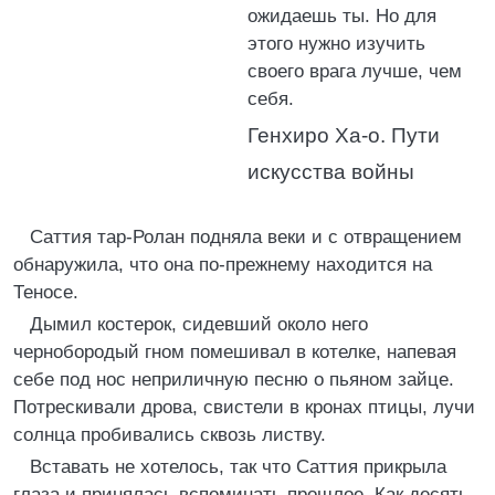
ожидаешь ты. Но для
этого нужно изучить
своего врага лучше, чем
себя.
Генхиро Ха-о. Пути
искусства войны
Саттия тар-Ролан подняла веки и с отвращением
обнаружила, что она по-прежнему находится на
Теносе.
Дымил костерок, сидевший около него
чернобородый гном помешивал в котелке, напевая
себе под нос неприличную песню о пьяном зайце.
Потрескивали дрова, свистели в кронах птицы, лучи
солнца пробивались сквозь листву.
Вставать не хотелось, так что Саттия прикрыла
глаза и принялась вспоминать прошлое. Как десять