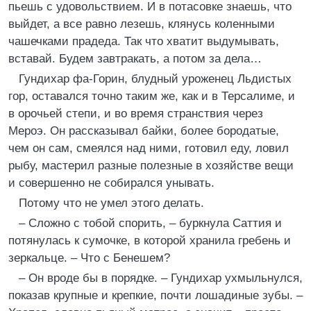
пьешь с удовольствием. И в потасовке знаешь, что
выйдет, а все равно лезешь, клянусь коленными
чашечками прадеда. Так что хватит выдумывать,
вставай. Будем завтракать, а потом за дела…
Гундихар фа-Горин, блудный уроженец Льдистых
гор, оставался точно таким же, как и в Терсалиме, и
в орочьей степи, и во время странствия через
Мероэ. Он рассказывал байки, более бородатые,
чем он сам, смеялся над ними, готовил еду, ловил
рыбу, мастерил разные полезные в хозяйстве вещи
и совершенно не собирался унывать.
Потому что не умел этого делать.
– Сложно с тобой спорить, – буркнула Саттия и
потянулась к сумочке, в которой хранила гребень и
зеркальце. – Что с Бенешем?
– Он вроде бы в порядке. – Гундихар ухмыльнулся,
показав крупные и крепкие, почти лошадиные зубы. –