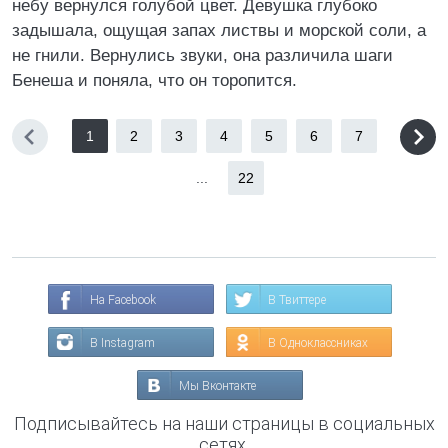
небу вернулся голубой цвет. Девушка глубоко
задышала, ощущая запах листвы и морской соли, а
не гнили. Вернулись звуки, она различила шаги
Бенеша и поняла, что он торопится.
1
2
3
4
5
6
7
...
22
На Facebook
В Твиттере
В Instagram
В Одноклассниках
Мы Вконтакте
Подписывайтесь на наши страницы в социальных
сетях.